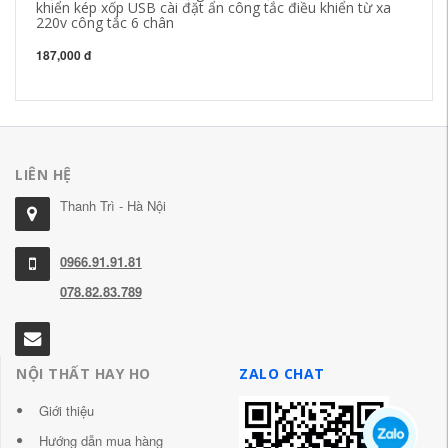
khiển kép xốp USB cài đặt ẩn công tắc điều khiển từ xa
Ha
220v công tắc 6 chân
26
187,000 đ
LIÊN HỆ
Thanh Trì - Hà Nội
0966.91.91.81
078.82.83.789
NỘI THẤT HAY HO
ZALO CHAT
Giới thiệu
Hướng dẫn mua hàng