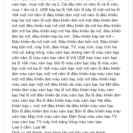
xám bạc, mua một lần và 2. Cái đầu tiên có năm lỗ và lỗ xiên,
mua 1 lần và 2. USB kép ba lỗ 16A bốn lỗ bảy lỗ một mở ba lỗ
16A một mở năm lỗ điều khiển đơn một mở năm lỗ điều khiển
kép hai mở năm lỗ một điều khiển đơn mở một điều khiển đơn
mở một điều khiển kép mở một điều khiển đa mở hai điều khiển
đơn mở hai điều khiển kép mở Hai điều khiển đa mở, điều khiển
đơn ba mở, điều khiển kép ba mở , Điều khiển kép hai mở +
Điều khiển đa mở một mở, Điều khiển đơn bốn mở, Điều khiển
kép bốn mở, máy tính, điện thoại, TV, máy tính, máy tính hai
chữ số, bảng trống, màu xám bạc dương năm lỗ màu xám bạc
xiên năm lỗ màu xám bạc năm lỗ Với USB kép màu xám bạc
ba lỗ 16A màu xám bạc bốn lỗ màu xám bạc bảy lỗ màu xám
bạc một mở ba lỗ 16A màu xám bạc một mở năm lỗ điều khiển
đơn màu xám bạc một mở năm lỗ điều khiển kép màu xám bạc
một mở điều khiển đơn màu xám bạc một mở điều khiển kép
màu xám bạc một mở điều khiển đa màu xám bạc hai Mở điều
khiển đơn màu xám bạc Hai lỗ mở điều khiển kép màu xám
bạc Hai lỗ mở điều khiển đa màu xám bạc Ba lỗ điều khiển đơn
màu xám bạc Ba lỗ điều khiển kép màu xám bạc Hai điều
khiển kép + một mở điều khiển đa điều khiển màu xám bạc
Bốn lỗ điều khiển đơn màu xám bạc Bốn lỗ điều khiển kép màu
xám bạc Máy tính màu xám bạc Điện thoại màu xám bạc TV
màu xám bạc TV máy tính bảng trống màu xám bạc
Loại ổ cắm: Loại 86
Dịch vụ nội thành: giao hàng tận nơi hậu cần nội thành