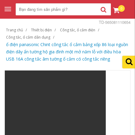
0
Toggle
navigation
TD-565081110654
Trang chủ
Thiết bị điện
Công tắc, ổ cắm điện
Công tắc, ổ cắm dân dụng
ổ điện panasonic Chint công tắc ổ cắm bảng xốp 86 loại nguồn
điện dây ẩn tường hộ gia đình một mở năm lỗ với điều hòa
USB 16A công tắc âm tường ổ cắm có công tắc riêng