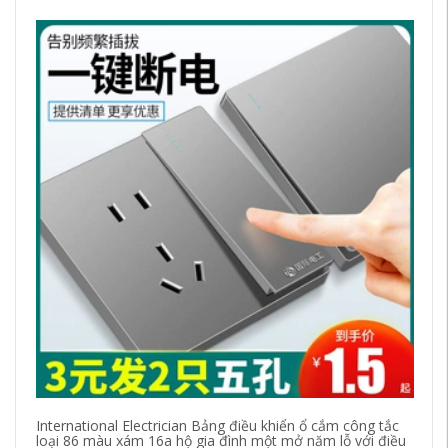
International Electrician Bảng điều khiển ổ cắm công tắc
Bả
loại 86 màu xám 16a hộ gia đình một mở năm lỗ với điều
nă