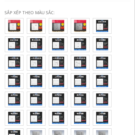
SẮP XẾP THEO MÀU SẮC: