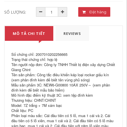
SỐ LƯỢNG:
Đặt hàng
MÔ TẢ CHI TIẾT
REVIEWS
Số chứng chỉ: 2007010202256665
Trạng thái chứng chỉ: hợp lệ
Tên người nộp đơn: Công ty TNHH Thiết bị điện xây dựng Chiết
Giang Chint
Tên sản phẩm: Công tắc điều khiển kép loại rocker giấu kín
(xem phần đính kèm để biết tên vùng phủ sóng)
Mẫu sản phẩm 3C: NEW6-G00800 10AX 250V～ (xem phần
đính kèm để biết mẫu bảo hiểm)
Mô hình đặc điểm kỹ thuật 3C: xem tệp đính kèm
Thương hiệu: CHNT/CHINT
Model: 7Z trắng + 7M xám bạc
Chất liệu: PC
Phân loại màu sắc: Cái đầu tiên có 5 lỗ, mua 1 cái và 2. Cái
đầu tiên có 5 lỗ xiên, mua 1 cái và 2. Cái đầu tiên có 5 lỗ màu
xám bạc, mua 1 cái và 2. Cái đầu tiên với năm lỗ xiên màu