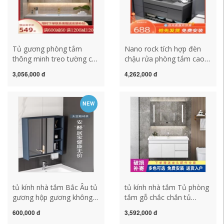
Tủ gương phòng tắm
Nano rock tích hợp đèn
thông minh treo tường có
chậu rửa phòng tắm cao
đèn nền chống sương giá
cấp tủ kết hợp phòng tắm
3,056,000 đ
4,262,000 đ
gương phòng tắm tích hợp
chậu rửa chậu rửa chậu
hộc tủ riêng biệt tủ gương
rửa mặt tủ gương bộ tủ
nhà tắm gương tủ nhà
gương phòng tắm inox
NEW
tắm
gương tủ phòng tắm
tủ kính nhà tắm Bắc Âu tủ
tủ kính nhà tắm Tủ phòng
gương hộp gương không
tắm gỗ chắc chắn tủ
gian tủ nhôm phòng tắm
gương thông minh tích
600,000 đ
3,592,000 đ
kết hợp hộp lưu trữ riêng
hợp chậu gốm phòng tắm