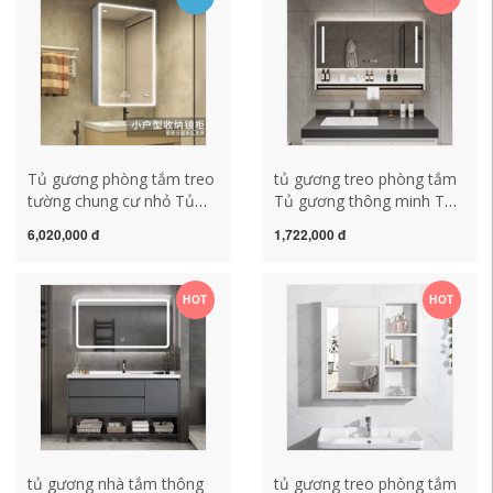
kệ gương phòng tắm
gương phòng tắm caesar
tủ kính phòng tắm
Tủ gương phòng tắm treo
tủ gương treo phòng tắm
tường chung cư nhỏ Tủ
Tủ gương thông minh Tủ
gương thông minh treo
gương phòng tắm riêng
6,020,000 đ
1,722,000 đ
tường toilet size nhỏ tủ
biệt Gương phòng tắm
gương lưu trữ nâng cao
treo tường có đèn thanh
riêng biệt gương nhà tắm
treo khăn giá đỡ lưu trữ
HOT
HOT
có tủ tủ gương đèn led
gương nhà tắm có tủ tủ
kính nhà tắm
tủ gương nhà tắm thông
tủ gương treo phòng tắm