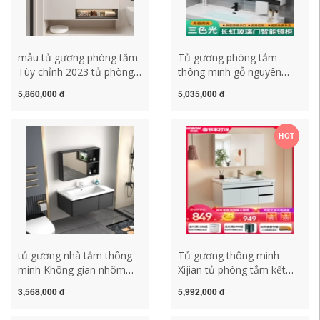
mẫu tủ gương phòng tắm
Tủ gương phòng tắm
Tùy chỉnh 2023 tủ phòng
thông minh gỗ nguyên
tắm mới kết hợp tấm đá
khối gương phòng tắm
5,860,000 đ
5,035,000 đ
một chậu sứ liền mạch
treo tường riêng biệt
chậu rửa chậu rửa mặt tủ
Changhong cửa kính
gương thông minh tủ phụ
laminate hộp gương làm
HOT
tủ gương lavabo phòng
mờ ánh sáng tủ gương
tắm tủ gương phòng tắm
nhà tắm tủ gương phòng
tắm nhập khẩu
tủ gương nhà tắm thông
Tủ gương thông minh
minh Không gian nhôm
Xijian tủ phòng tắm kết
thông minh tủ gương
hợp tủ phòng tắm tối giản
3,568,000 đ
5,992,000 đ
phòng tắm kết hợp gốm
hiện đại kết hợp tủ chậu
tích hợp chậu phòng tắm
rửa mặt tủ gương phòng