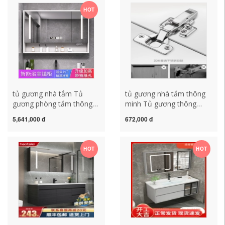
chậu rửa vệ sinh chậu rửa
tắm có đèn tủ gương
HOT
chậu rửa gương tủ phòng
lavabo
tắm tủ gương phòng tắm
có đèn
tủ gương nhà tắm Tủ
tủ gương nhà tắm thông
gương phòng tắm thông
minh Tủ gương thông
minh bằng gỗ chắc chắn,
minh Space nhôm gương
5,641,000 đ
672,000 đ
tủ gương nhà vệ sinh riêng
phòng tắm treo tường có
biệt gương phòng tắm
kệ đựng đồ phòng tắm
treo tường, giá treo gương
riêng biệt tích hợp tủ đựng
HOT
HOT
nhà vệ sinh, tủ lưu trữ tủ
đồ mẫu tủ gương phòng
gương nhà tắm gương tủ
tắm tủ gương phòng tắm
nhà tắm
có đèn