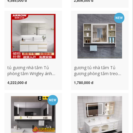
4,585,000 đ
2,806,000 đ
treo tường có đèn hộp
có đèn làm mờ gương
gương riêng biệt có kệ tủ
trang điểm phòng tắm
treo gương nhà vệ sinh
bằng gỗ nguyên khối có kệ
NEW
mẫu tủ gương phòng tắm
đựng đồ gương tủ phòng
tủ gương treo phòng tắm
tắm tủ kính phòng tắm
tủ gương nhà tắm Tủ
gương tủ nhà tắm Tủ
phòng tắm Wrigley ánh
gương phòng tắm treo
sáng hiện đại sang trọng
tường có kệ Gương phòng
4,222,000 đ
1,780,000 đ
phòng tắm đơn giản bồn
tắm bằng sợi carbon đơn
rửa bằng gỗ rắn tích hợp
giản giá treo tủ lưu trữ
chậu rửa gương tủ kết hợp
danh sách lưu trữ tủ
NEW
phòng tắm tủ kính phòng
gương lavabo phòng tắm
tắm tủ gương phòng tắm
tủ gương phòng tắm
caesar