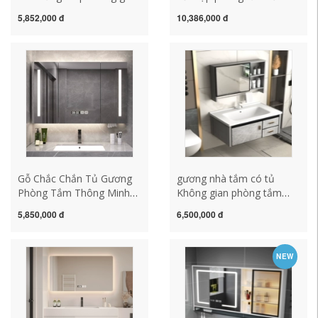
gương phòng tắm treo
giản hiện đại tủ chậu rửa
5,852,000 đ
10,386,000 đ
tường với giấy bơm nhẹ
phòng tắm tích hợp bồn
lưu trữ làm mờ thông
rửa mặt bằng gốm tủ
minh 900 tùy chỉnh cao
gương nhà tắm thông
một mình tủ gương phòng
minh tủ gương treo tường
tắm caesar gương tủ
phòng tắm
phòng tắm
Gỗ Chắc Chắn Tủ Gương
gương nhà tắm có tủ
Phòng Tắm Thông Minh
Không gian phòng tắm
Treo Tường Vệ Sinh
chậu rửa mặt nhôm
5,850,000 đ
6,500,000 đ
Gương Phòng Tắm Vệ
gương phòng tắm bộ tủ 1
Sinh Gương Giá Lưu Trữ
sứ chậu rửa mặt chậu rửa
Khóa tủ gương treo phòng
kết hợp tủ tủ gương nhà
NEW
tắm tủ gương nhà tắm
tắm tủ gương phòng tắm
thông minh
có đèn