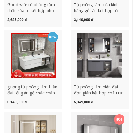
Good wife tủ phòng tắm
Tủ phòng tắm cửa kính
chậu rửa tủ kết hợp phòng
bằng gỗ rắn kết hợp tủ
tắm tối giản hiện đại chậu
gương thông minh tối giản
3,685,000 đ
3,140,000 đ
rửa chậu rửa tủ gương tủ
hiện đại gốm tích hợp
gương phòng tắm có đèn
chậu rửa mặt chậu rửa
tủ gương phòng tắm
mặt tủ mẫu tủ gương
NEW
caesar
phòng tắm mẫu tủ gương
phòng tắm
gương tủ phòng tắm Hiện
Tủ phòng tắm hiện đại
đại tối giản gỗ chắc chắn
đơn giản kết hợp chậu rửa
cửa kính tủ gương thông
phòng tắm không gian
3,140,000 đ
5,841,000 đ
minh gốm tích hợp tủ
chậu rửa chén bằng gốm
phòng tắm chậu rửa chậu
sứ chậu rửa tủ gương
rửa kết hợp tủ gương tủ
thông minh tủ gương
HOT
phòng tắm tủ gương đèn
lavabo mẫu tủ gương
led
phòng tắm