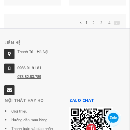
rửa tích hợp chậu rửa tủ
Làm Đẹp Thông Minh
chậu rửa tủ gương nhà
Trang Điểm Giá Đựng Đồ
tắm thông minh tủ gương
Phòng Tắm Riêng Biệt
nhà tắm thông minh
Treo Tường Gương Trang
1
2
3
4
Điểm Chống Thấm Nước
tủ gương phòng tắm inox
gương tủ phòng tắm
LIÊN HỆ
Thanh Trì - Hà Nội
0966.91.91.81
078.82.83.789
NỘI THẤT HAY HO
ZALO CHAT
Giới thiệu
Hướng dẫn mua hàng
Thanh toán và giao nhận