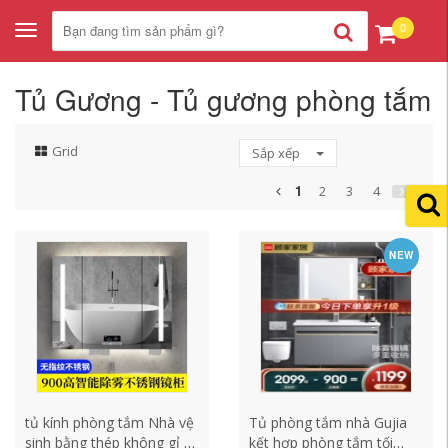
0
Toggle
navigation
Tủ Gương - Tủ gương phòng tắm
Grid
Sắp xếp
1
2
3
4
NEW
tủ kính phòng tắm Nhà vệ
Tủ phòng tắm nhà Gujia
sinh bằng thép không gỉ tủ
kết hợp phòng tắm tối