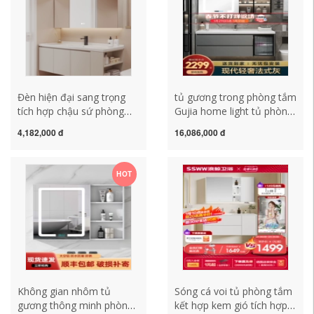
phòng tắm tủ kính nhà
kệ gương phòng tắm tủ
tắm
gương phòng tắm có đèn
Đèn hiện đại sang trọng
tủ gương trong phòng tắm
tích hợp chậu sứ phòng
Gujia home light tủ phòng
tắm tủ kết hợp vệ sinh
tắm thông minh sang
4,182,000 đ
16,086,000 đ
chậu rửa mặt chậu rửa
trọng kết hợp gốm tích
mặt gương tủ bộ tủ kính
hợp bồn rửa mặt với ánh
nhà tắm tủ kính phòng
sáng tủ gương thông minh
HOT
tắm
kiểu Pháp tủ gương nhà
tắm thông minh tủ gương
phòng tắm caesar
Không gian nhôm tủ
Sóng cá voi tủ phòng tắm
gương thông minh phòng
kết hợp kem gió tích hợp