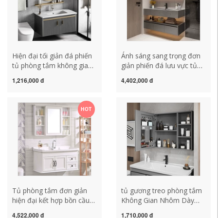
Hiện đại tối giản đá phiến
Ánh sáng sang trọng đơn
tủ phòng tắm không gian
giản phiến đá lưu vực tủ
hợp kim nhôm phòng tắm
rửa mặt bàn phòng tắm tủ
1,216,000 đ
4,402,000 đ
gốm tích hợp chậu rửa
nhà vệ sinh chậu rửa kết
chậu rửa tủ gương gương
hợp tủ gương tủ gương
tủ nhà tắm tủ gương
lavabo tủ gương phòng
HOT
phòng tắm inox
tắm caesar
Tủ phòng tắm đơn giản
tủ gương treo phòng tắm
hiện đại kết hợp bồn cầu
Không Gian Nhôm Dày
bồn rửa gương tủ chậu
Gương Phòng Tắm Tủ
4,522,000 đ
1,710,000 đ