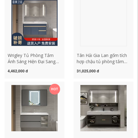
giản hiện đại tủ gương
bằng gỗ nguyên khối có kệ
nhựa phòng tắm tủ gương
đựng đồ tủ gương nhựa
treo phòng tắm
phòng tắm tủ gương
lavabo phòng tắm
Wrigley Tủ Phòng Tắm
Tân Hải Gia Lan gốm tích
Ánh Sáng Hiện Đại Sang
hợp chậu tủ phòng tắm
Trọng Phòng Tắm Đơn
màu kem tủ gương lưu trữ
4,462,000 đ
31,025,000 đ
Giản Washstand Gỗ Chắc
tủ phòng tắm phong cách
Chắn Một Chậu Rửa Tủ
Nhật Bản chậu rửa mặt
Gương Kết Hợp Bộ gương
chậu rửa mặt tủ gương
HOT
tủ nhà tắm mẫu tủ gương
phòng tắm caesar tủ
phòng tắm
gương nhà tắm