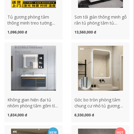
Tủ gương phòng tắm
Sơn tối giản thông minh gỗ
thông minh treo tường
rắn tủ phòng tắm tủ
riêng biệt có đèn làm mờ
gương kết hợp phòng tắm
1,096,000 đ
13,560,000 đ
gương trang điểm phòng
tích hợp chậu rửa mặt
tắm gỗ nguyên khối đơn
gốm tủ chậu rửa gương
giản có kệ tủ gương nhà
nhà tắm có tủ tủ gương
tắm tủ gương phòng tắm
phòng tắm có đèn
Không gian hiện đại tủ
Góc bo tròn phòng tắm
nhôm phòng tắm gốm tích
chung cư nhỏ tủ gương
hợp chậu phòng tắm chậu
phòng tắm thông minh
1,834,000 đ
6,330,000 đ
rửa chậu rửa cải tạo nhà
treo tường nâng cao
kết hợp tủ gương thông
không gian riêng biệt cửa
minh tủ kính nhà tắm tủ
nhôm gương tủ kho tủ
NEW
HOT