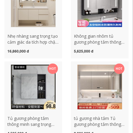
Nhẹ nhàng sang trọng tạo
Không gian nhôm tủ
cảm giác da tích hợp chậu
gương phòng tắm thông
tủ phòng tắm tủ gương
minh vệ sinh khử sương có
16,860,000 đ
5,625,000 đ
kết hợp phong cách kem
đèn lưu trữ gương lưu trữ
chậu rửa phòng tắm lưu
giá treo tường hộp gương
trữ thông minh chậu rửa
tủ gương lavabo phòng
HOT
HOT
mặt tủ gương lavabo tủ
tắm tủ gương nhà vệ sinh
kính phòng tắm
Tủ gương phòng tắm
tủ gương nhà tắm Tủ
thông minh sang trọng
gương phòng tắm thông
nhẹ nhàng Phòng tắm
minh treo tường riêng biệt