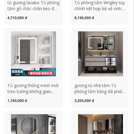
tủ gương lavabo Tủ phòng
Tủ phòng tắm Wrigley tùy
tắm gỗ chắc chắn kéo đẩy
chỉnh kết hợp bệ vệ sinh
ẩn tủ gương phong thủy
bồn rửa bằng đá cẩm
4,710,000 đ
8,190,000 đ
phòng tắm gương gấp
thạch Tủ gương phòng
thông minh chậu rửa kết
tắm cao từ trần đến sàn
hợp tủ tủ gương đèn led
tủ kính phòng tắm tủ
tủ gương nhà tắm thông
gương phòng tắm caesar
minh
Tủ gương thông minh mới
gương tủ nhà tắm Tủ
treo tường không gian
phòng tắm bằng đá phiến
chống nước bằng nhôm tủ
sang trọng nhẹ nhàng kết
1,160,000 đ
3,204,000 đ
gương phòng tắm bổ sung
hợp bồn rửa vệ sinh thông
ánh sáng làm mờ kính tủ
minh tủ chậu rửa mặt tích
quần áo thay đồ tủ gương
hợp tủ gương tối giản hiện
phòng tắm nhập khẩu tủ
đại tủ gương lavabo
gương nhựa phòng tắm
phòng tắm tủ gương
phòng tắm inox