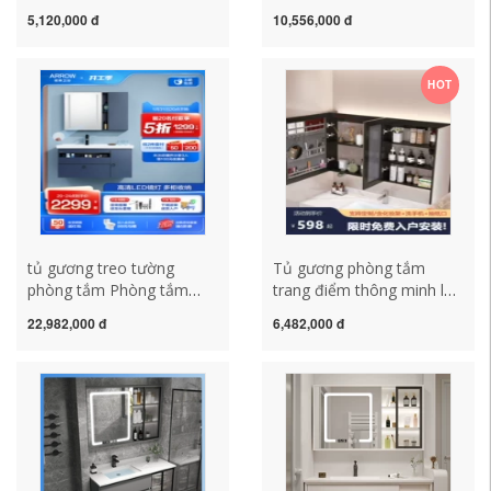
tắm treo tường riêng biệt
chậu làm đẹp tủ gương
5,120,000 đ
10,556,000 đ
ánh sáng làm mờ gương
căn hộ nhỏ chậu rửa mặt
trang điểm phòng tắm lưu
chậu rửa kết hợp tủ gương
trữ kết hợp gương nhà
phòng tắm có đèn tủ
HOT
tắm có tủ tủ gương phòng
gương nhà vệ sinh
tắm inox
tủ gương treo tường
Tủ gương phòng tắm
phòng tắm Phòng tắm
trang điểm thông minh lưu
Wrigley ánh sáng hiện đại
trữ riêng cảm biến treo
22,982,000 đ
6,482,000 đ
lưu trữ phòng tắm sang
tường có đèn phòng tắm
trọng với ánh sáng tủ
gương gỗ nguyên khối lưu
gương thông minh tủ
trữ lưu trữ tủ kính nhà tắm
phòng tắm kết hợp chậu
tủ gương phòng tắm có
rửa tay tủ gương nhà tắm
đèn
thông minh tủ gương nhà
vệ sinh