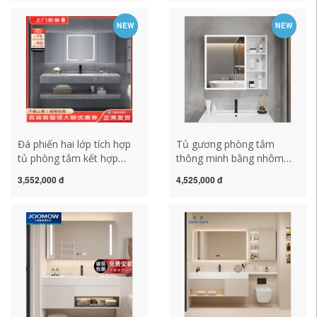
phòng tắm gương lưu trữ
nhà tủ treo chậu rửa mặt
treo tường tủ kệ gương
chậu rửa chậu rửa mặt tủ
NEW
NEW
phòng tắm tủ gương nhà
kính phòng tắm tủ gương
tắm thông minh
nhà tắm
Đá phiến hai lớp tích hợp
Tủ gương phòng tắm
tủ phòng tắm kết hợp
thông minh bằng nhôm
phòng tắm chậu rửa chậu
không gian Tủ lưu trữ
3,552,000 đ
4,525,000 đ
rửa chậu rửa tùy chỉnh tủ
phòng tắm riêng biệt với
gương thông minh tủ
giá làm đẹp Gương trang
gương lavabo tủ gương
điểm chống sương mù
lavabo
treo tường tủ gương nhà
vệ sinh tủ kệ gương phòng
tắm