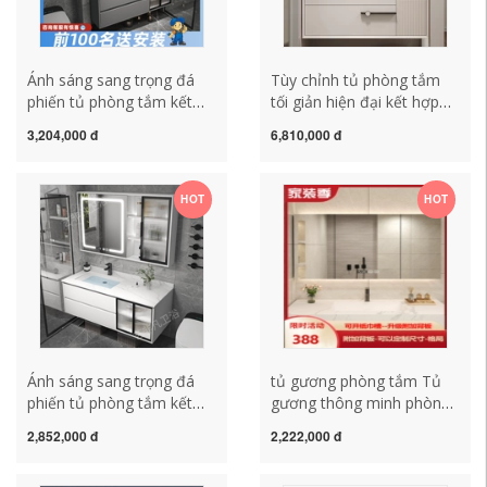
Ánh sáng sang trọng đá
Tùy chỉnh tủ phòng tắm
phiến tủ phòng tắm kết
tối giản hiện đại kết hợp
hợp gỗ rắn phòng tắm
tấm đá gốm tích hợp tủ
3,204,000 đ
6,810,000 đ
chậu rửa tủ chậu rửa hiện
gương thông minh nhà vệ
đại tối giản tủ gương
sinh rửa tay chậu rửa mặt
thông minh tủ kính phòng
chậu rửa tủ gương nhà
HOT
HOT
tắm gương nhà tắm có tủ
tắm thông minh tủ gương
phòng tắm
Ánh sáng sang trọng đá
tủ gương phòng tắm Tủ
phiến tủ phòng tắm kết
gương thông minh phòng
hợp gỗ rắn tủ chậu rửa
tắm treo tường riêng biệt
2,852,000 đ
2,222,000 đ
phòng tắm thông minh
có đèn làm mờ nhà vệ
bồn rửa mặt tủ gương tối
sinh Gương trang điểm