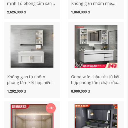
minh Tủ phòng tắm sang
Không gian nhôm nhẹ
trọng nhẹ kết hợp gốm
sang trọng tủ gương
2,626,000 đ
1,860,000 đ
tích hợp chậu vệ sinh
phòng tắm thông minh có
gương thông minh tủ sàn
kệ gương phòng tắm toilet
hiện đại tối giản 2022 mới
treo tường lưu trữ treo
tủ kệ gương phòng tắm tủ
tường tủ gương phòng
gương phòng tắm caesar
tắm caesar tủ gương
phòng tắm
Không gian tủ nhôm
Good wife chậu rửa tủ kết
phòng tắm kết hợp hiện
hợp phòng tắm chậu rửa
đại tối giản phòng tắm
hiện đại ánh sáng sang
1,292,000 đ
8,900,000 đ
chậu rửa bàn rửa tủ
trọng gương phòng tắm tủ
gương căn hộ nhỏ chậu
chậu phòng tắm đặt tủ
rửa hồ bơi gương tủ nhà
gương lavabo tủ kệ gương
HOT
tắm tủ gương nhà tắm
phòng tắm
thông minh