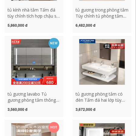
tủ kính nhà tắm Tấm đá
tủ gương trong phòng tắm
tùy chỉnh tích hợp chậu sứ
Tùy chỉnh tủ phòng tắm
liền khối tủ phòng tắm kết
bằng gỗ nguyên khối kết
5,860,000 đ
6,482,000 đ
hợp chậu rửa mặt tủ
hợp tấm đá gốm tích hợp
gương thông minh tủ phụ
lưu vực nhà vệ sinh mở
gửi đến hộ gia đình lắp đặt
rộng bồn rửa mặt chậu rửa
NEW
miễn phí tủ kính phòng
tủ gương tủ tùy chỉnh tủ
tắm tủ kệ gương phòng
kính phòng tắm mẫu tủ
tắm
gương phòng tắm
tủ gương lavabo Tủ
tủ gương phòng tắm có
gương phòng tắm thông
đèn Tấm đá hai lớp tùy
minh đèn led chống sương
chỉnh liền mạch chậu gốm
3,560,000 đ
3,672,000 đ
mù gắn tường gương
phòng tắm kết hợp chậu
phong thủy toilet thay đồ
rửa không thấm nước Tủ
phòng tắm kết hợp gương
gương phòng tắm cao cấp
HOT
soi một mình tủ kệ gương
Tủ gương thông minh tủ