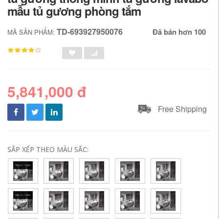
mẫu tủ gương phòng tắm
TD-693927950076
Đã bán hơn 100
MÃ SẢN PHẨM:
5,841,000 đ
Free Shipping
SẮP XẾP THEO MÀU SẮC: