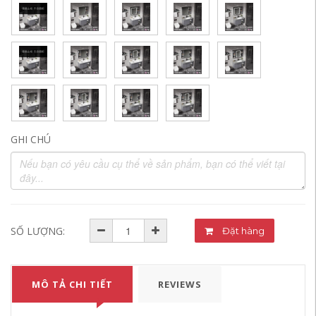
GHI CHÚ
SỐ LƯỢNG:
Đặt hàng
MÔ TẢ CHI TIẾT
REVIEWS