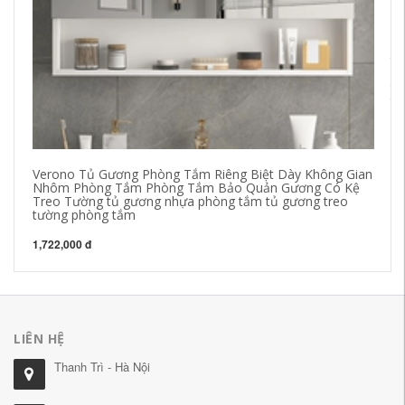
tủ
sá
tủ
tủ
22
Verono Tủ Gương Phòng Tắm Riêng Biệt Dày Không Gian
Nhôm Phòng Tắm Phòng Tắm Bảo Quản Gương Có Kệ
Treo Tường tủ gương nhựa phòng tắm tủ gương treo
tường phòng tắm
1,722,000 đ
LIÊN HỆ
Thanh Trì - Hà Nội