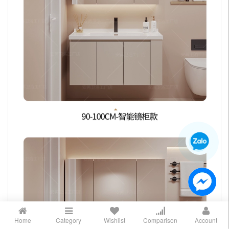
Home
Category
Wishlist
Comparison
Account