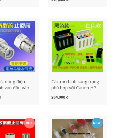
mồi phụ kiện máy
chảy ngược dòng chảy
c van nhựa van
ngược máy nước nóng
 1 chiều
ống nước van kiểm tra
van khí nén 1 chiều
c nóng điện
Các mô hình sang trọng
nh van đầu vào
phù hợp với Canon HP
n van chảy ngược
Epson cho bộ dụng cụ
đ
264,000 đ
hảy ngược van
trống được sửa đổi 4 Màu
c thép không gỉ
kết nối với chai 3 -ole
ôi điều chỉnh
Defense Nền van nước
p van 1 chiều cho
một chiều
HOT
NEW
m tăng áp