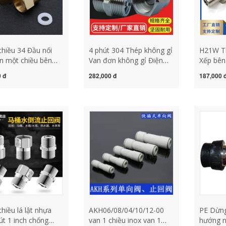
chiều 34 Đầu nối
4 phút 304 Thép không gỉ
H21W Th
n một chiều bên
Van đơn không gỉ Điện
Xếp bên 
và đầu nối dây bên
trở nhiệt độ cao Van dừng
Vallest 
 đ
282,000 đ
187,000 
tăng van vệ sinh bể
nước 1 -inch Dây ống 2
Pressure
nước nóng nước
Van dừng nghịch đảo van
của van
Máy đo nước chống
thủy lực 1 chiều van 1
chiều lò
chống nước chống
chiều
xo
chống nước chống
an 1 chiều khí nén
chieu 21
chiều lá lật nhựa
AKH06/08/04/10/12-00
PE Dừng
út 1 inch chống
van 1 chiều inox van 1
hướng n