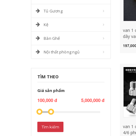
Tủ Gương
Kệ
van 1 
dây va
Bàn Ghế
trong 
197,000
ngoài 
Nội thất phòng ngủ
chứa 
nóng 
nước 
nước 
TÌM THEO
nước v
van 1 
Giá sản phẩm
100,000 đ
5,000,000 đ
van 1 
Tìm kiếm
4/6 ph