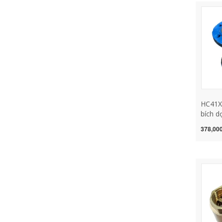
HC41X
bích d
thanh 
378,000
inch 4 
inch ư
van 1
tăng á