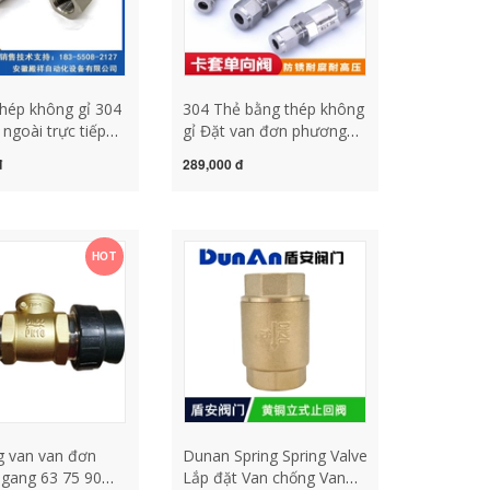
ép không gỉ 304
304 Thẻ bằng thép không
ngoài trực tiếp
gỉ Đặt van đơn phương
High High -
Cao -Temeature Water
đ
289,000 đ
 Hàn chỉ trực tiếp
Water Bơm nước với van
 ngược van 1
dừng van dừng Van van 1
 xo van 1 chiều lò
chiều thủy lực van 1 chiều
lá lật nhựa
HOT
 van van đơn
Dunan Spring Spring Valve
gang 63 75 90
Lắp đặt Van chống Van