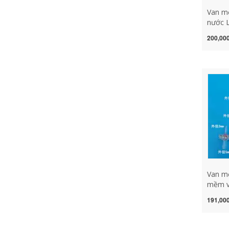
Van mộ
nước L
20 25 
200,000
quay t
nước m
van 1 
lực 1 
Van mộ
mềm v
nước k
191,000
chống
chảy n
van 1 