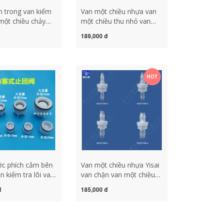
 trong van kiểm
Van một chiều nhựa van
 một chiều chảy
một chiều thu nhỏ van
chặn nước gas lỏng chống
189,000 đ
1516OV202532
chảy ngược van chống
 nước phòng tắm
chảy ngược chất liệu PP
vi van 1 chiều 21
nhập khẩu van khí nén 1
chiều
HOT
c phích cắm bên
Van một chiều nhựa Yisai
n kiểm tra lõi van
van chặn van một chiều
ều 20 25 32 khớp
van một chiều van chặn
đ
185,000 đ
ng chảy ngược lõi
nước chống ozon van
n nước thu nhỏ
một chiều chất liệu PP
u van 1 chiều lá
van 1 chiều đồng