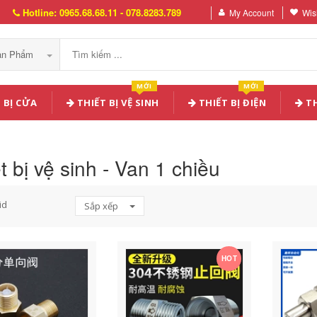
Hotline: 0965.68.68.11 - 078.8283.789
My Account
Wish
Sản Phẩm
MỚI
MỚI
 BỊ CỬA
THIẾT BỊ VỆ SINH
THIẾT BỊ ĐIỆN
TH
t bị vệ sinh - Van 1 chiều
id
Sắp xếp
HOT