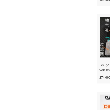
chảy n
ngược
van mộ
tra van
Bộ lọc
van mộ
liên t
274,000
chặn h
ngược 
ngược