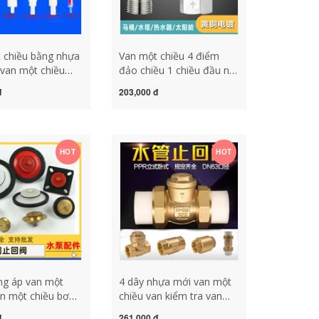
 chiều bằng nhựa
Van một chiều 4 điểm
 van một chiều
đảo chiều 1 chiều đầu nối
í lỏng chống ozon
đồng phụ kiện máy nước
đ
203,000 đ
 chiều chống chảy
nóng năng lượng mặt trời
hống nước van 1
vệ sinh bồn cầu khối lỏng
7
chống trào ngược van 1
chiều 27
HOT
HOT
g áp van một
4 dây nhựa mới van một
an một chiều bơm
chiều van kiểm tra van
ục vít van hồi bơm
kiểm tra chống sạch dòng
đ
261,000 đ