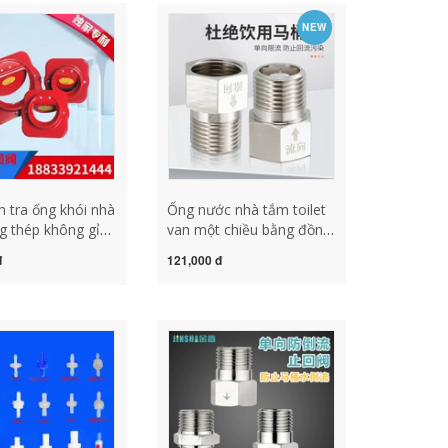
NEW
m tra ống khói nhà
Ống nước nhà tắm toilet
g thép không gỉ
van một chiều bằng đồng
t van chuyển
van chống chảy ngược
đ
121,000 đ
hói chống quay
bàn nước van 1 chiều
kho báu 100 van
máy nước nóng 4 điểm
a bán hàng trực
van cách ly van 1 chieu 27
 nhà máy van 1
hựa