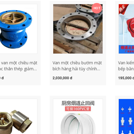
van 1 chiều cánh bướm
lật
HOT
 van một chiều mặt
Van một chiều bướm mặt
Van kiể
ọc thân thép giảm
bích hàng hải tùy chỉnh
bếp bằn
1 inch rưỡi 2 inch 3
Van một chiều loại C Van
đặc biệ
 đ
2,030,000 đ
195,000 
inch 5 inch 6 inch 8
một chiều mặt bích kép
hướng k
u đãi đặc biệt lắp
van bướm CB/T4303-
trở lại 
 chiều cho máy bơm
2013 van một chiều khí
kiểm tr
p
nén
tiếp tại
chiều n