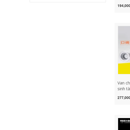
chảy 
194,000
chiều 
nước 
nước 
đo nư
nối va
thoát 
thoát 
Van ch
sinh t
cửa đặ
277,000
ngược
van mộ
góc va
đảo ng
chiều
áp van