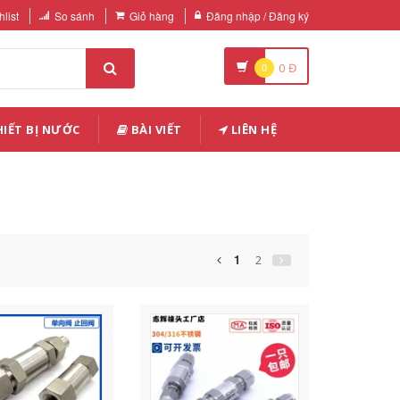
list
So sánh
Giỏ hàng
Đăng nhập / Đăng ký
0
0
Đ
IẾT BỊ NƯỚC
BÀI VIẾT
LIÊN HỆ
1
2