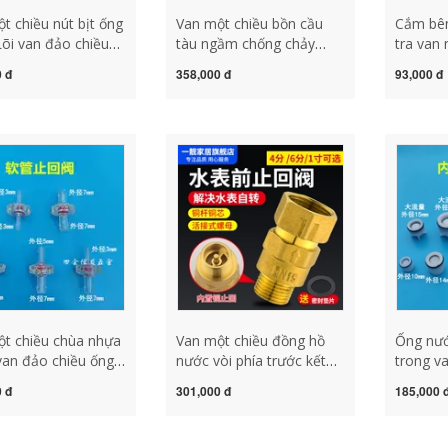
t chiều nút bịt ống
Van một chiều bồn cầu
Cắm bên
õi van đảo chiều
tàu ngầm chống chảy
tra van
32 khớp chống
ngược chống chảy ngược
ngược
 đ
358,000 đ
93,000 đ
rở lại Lõi van chặn
van một chiều đặc biệt
DN1014
ột chiều thu nhỏ
van một chiều phòng tắm
đồng hồ
chiều lá lật van thủy
van 1 chiều 21
van nhỏ 
chiều
t chiều chùa nhựa
Van một chiều đồng hồ
Ống nướ
an đảo chiều ống
nước vòi phía trước kết
trong va
hí quản khớp nối
nối trực tiếp Van một
đảo chi
 đ
301,000 đ
185,000 
 chảy ngược chống
chiều dây bên trong và
nối chố
gược chùa trực tiếp
bên ngoài chống chạy
van chặ
chiều pvc
không tải 4 phút đến 6 vòi
một chiề