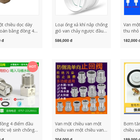
t chiều dọc dày
Loại ống xả khí nắp chống
Van một
oàn bằng đồng 4
gió van chảy ngược đầu
thu nhỏ
N15 van một chiều
hút bể khói cổng chống
nước kh
 đ
586,000 đ
182,000 
đồng hồ đo nước
ngược tường van một
van một
rước van một chiều
chiều máy hút mùi van 1
ngược c
t chiều 6 phút 1
chiều 21
chiều 2
an 1 chiều thủy lực
HOT
đồng 4 điểm đầu
Van một chiều van một
Bơm tăn
ớc vệ sinh chống
chiều van một chiều van
chiều v
ệ sinh chất lỏng
một chiều máy nước
nước tr
 đ
204,000 đ
189,000 