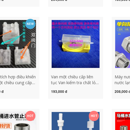
gược ống chảy
nóng toilet ống cấp nước
bơm tự 
 máy nước nóng
ngăn chảy ngược và chảy
bơm nướ
t chiều van kiểm
ngược 4 đầu nối dây đôi
tiết lưu
 1 chiều lá lật
bên trong và bên ngoài
NEW
van 1 chiều 21
 tích hợp điều khiển
Van một chiều cấp liên
Máy nướ
t chiều cung cấp
tục Van kiểm tra chất lỏng
nước lạ
ục mới giúp ngăn
chống chảy ngược mực
phụ kiệ
 đ
193,000 đ
208,000 
iệu quả mực chảy
được thiết kế riêng biệt
chống c
và giảm chảy
Chất lỏng chỉ có thể chảy
tam giá
 van bướm 1 chiều
theo một hướng van một
đầu ra đ
chiều
nước lắ
HOT
HOT
máy bơ