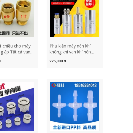
 1 chiều cho máy
Phụ kiện máy nén khí
g áp Tất cả van
không khí van khí nén
ều bằng đồng van
Dừng trở lại van chống lại
đ
225,000 đ
ều van chặn nước
van đảo ngược van
 chiều lò xo máy
KA8/25/15/20 van bướm
c với van hồi lưu
1 chiều van 1 chiều nhựa
y tự động 6 điểm
át nước 1 chiều
át nước 1 chiều