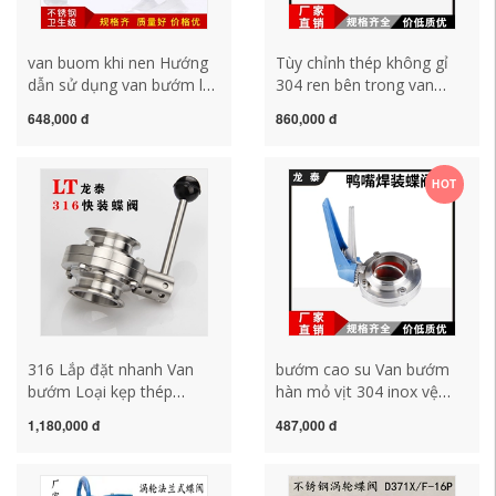
van buom khi nen Hướng
Tùy chỉnh thép không gỉ
dẫn sử dụng van bướm lắp
304 ren bên trong van
đặt nhanh chân không
bướm vệ sinh cấp thủ
648,000 đ
860,000 đ
bằng thép không gỉ 304
công khóa ren bên trong
loại kẹp vệ sinh kết nối
ren liên hợp phụ kiện xe tải
nhanh chuck van bướm
vệ sinh 3 inch 3,5 inch van
HOT
kẹp nhanh KF50 40 van bi
samwoo van bướm điều
tay bướm van 1 chiều
khiển điện tay quay
cánh bướm
316 Lắp đặt nhanh Van
bướm cao su Van bướm
bướm Loại kẹp thép
hàn mỏ vịt 304 inox vệ
không gỉ vệ sinh Kết nối
sinh cấp 51 điều chỉnh thủ
1,180,000 đ
487,000 đ
nhanh Van bướm thủ công
công tiêu chuẩn Đức 316
Kẹp nhanh Van cấp thực
cấp thực phẩm van bướm
phẩm 38-51 van bướm
hàn mông 38 due126upe