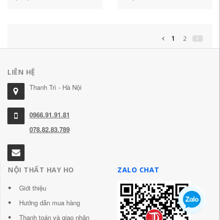
dụng D71F4 -16C/P Van
D341F/F4/F46-16C/P mặt
bướm nhiệt độ cao chịu
bích bánh răng thủ công
được axit và kiềm mạnh
được lót bằng flo chịu
van bướm tomoe van
được axit mạnh và kiềm ở
1
2
bướm tay gạt arv
nhiệt độ cao bộ cảm biến
bồn tiểu nam van bướm
tay gạt dn200
LIÊN HỆ
Thanh Trì - Hà Nội
0966.91.91.81
078.82.83.789
NỘI THẤT HAY HO
ZALO CHAT
Giới thiệu
Hướng dẫn mua hàng
Thanh toán và giao nhận