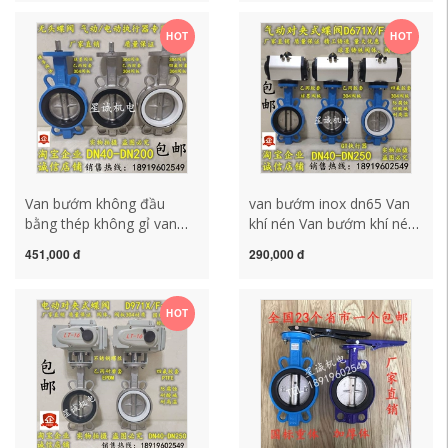
200 van bướm tín hiệu van
quốc gia DN50 80 100 150
bướm tay quay
van bướm điều khiển điện
HOT
HOT
anphuthanh
tuyến tính van bướm
dn150
Van bướm không đầu
van bướm inox dn65 Van
bằng thép không gỉ van
khí nén Van bướm khí nén
bướm khí nén/điện đặc
D671X-16 Van bướm khí
451,000 đ
290,000 đ
biệt Van bướm PTFE
nén PTFE D671F-16
DN50 80 100 150 200 van
DN80100150 van bướm
bướm ebro cảm biến xả
nhựa pvc van nhựa tay gạt
HOT
nước bồn tiểu