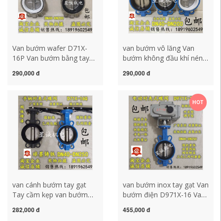
Van bướm wafer D71X-
van bướm vô lăng Van
16P Van bướm bằng tay
bướm không đầu khí nén
inox 304 PTFE chống ăn
điện van bướm đặc biệt
290,000 đ
290,000 đ
mòn DN 80 100 150 van
Van bướm PTFE DN50 80
bướm điều khiển bằng
100 150 200 van buom
điện giá bồn tiểu nam cảm
kitz van cảm ứng
HOT
ứng inax
van cánh bướm tay gạt
van bướm inox tay gạt Van
Tay cầm kẹp van bướm
bướm điện D971X-16 Van
D71X-16 Van bướm tay
bướm PTFE được trang bị
282,000 đ
455,000 đ
sắt dẻo DN80 100 150
bộ truyền động tiêu chuẩn