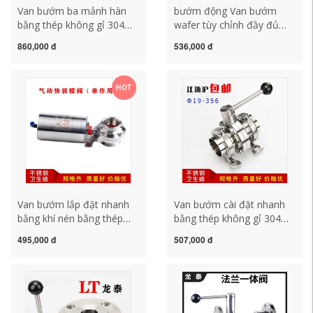
Van bướm ba mảnh hàn
bướm động Van bướm
bằng thép không gỉ 304
wafer tùy chỉnh đầy đủ
tùy chỉnh cấp vệ sinh thủ
304 thép không gỉ PTFE
860,000 đ
536,000 đ
công Van bướm ba mảnh
thủ công silicone mặt bích
hàn 76 102 89 van bướm
rộng van bướm wafer 50
dn150 van bướm điều
65 40 80 van bướm điều
HOT
khiển điện tay quay
khiển khí nén ht vg842
Van bướm lắp đặt nhanh
Van bướm cài đặt nhanh
bằng khí nén bằng thép
bằng thép không gỉ 304
không gỉ 304 63 kẹp dọc
tùy chỉnh bằng tay van
495,000 đ
507,000 đ
van mâm cặp hàn nhanh
bướm loại kẹp vệ sinh
tác dụng đơn 38 51 van
mâm cặp van bướm
bướm inox vi sinh van
nhanh Bộ hoàn chỉnh 38-
bướm tay gạt dn80
51 van bướm 114 van một
chiều cánh bướm