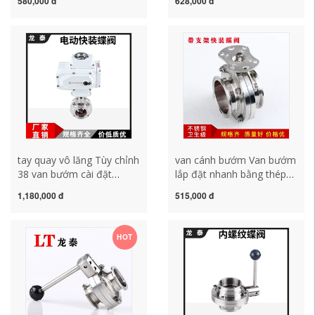
580,000 đ
628,000 đ
chỉnh van bướm ren SMS
Tiêu chuẩn Đức ren ngoài
liên kết hàn mông van thủ
SMS Hướng dẫn sử dụng
công Mâm cặp loại T van
van liên kết DIN van bướm
bướm kết nối nhanh van
nút trượt 40-80 van inox
bướm tay gạt arv cảm
tay gạt van bướm điều
biến xả nước bồn tiểu
khiển bằng điện
tay quay vô lăng Tùy chỉnh
van cánh bướm Van bướm
38 van bướm cài đặt
lắp đặt nhanh bằng thép
nhanh điện 304 loại kẹp
không gỉ 304 nền tảng cao
1,180,000 đ
515,000 đ
thép không gỉ mâm cặp vệ
có giá đỡ loại kẹp khí nén
sinh van bướm mở nhanh
kết nối nhanh van kẹp
van kết nối nhanh D981X
bướm 38 51 due137pbk
HOT
bộ cảm biến bồn tiểu nam
toto van bướm tín hiệu
van bướm điều khiển điện
điện shinyi
tay quay