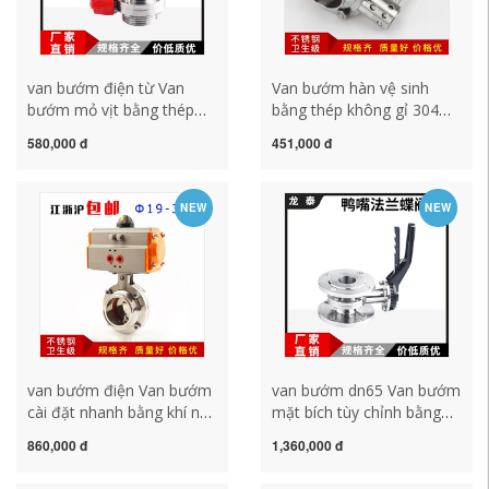
van bướm điện từ Van
Van bướm hàn vệ sinh
bướm mỏ vịt bằng thép
bằng thép không gỉ 304
không gỉ 304 tùy chỉnh
tùy chỉnh van thực phẩm
580,000 đ
451,000 đ
bằng tay ren tròn SMS liên
hàn mông tiêu chuẩn Đức
kết van vệ sinh cấp T-loại
38 51 63 76 70 85 van
nút trượt định vị van
bướm điều khiển điện
NEW
NEW
bướm due115upe van
220v van bướm sw
bướm động cơ điện
van bướm điện Van bướm
van bướm dn65 Van bướm
cài đặt nhanh bằng khí nén
mặt bích tùy chỉnh bằng
304 tùy chỉnh loại kẹp vệ
thép không gỉ 304 vệ sinh
860,000 đ
1,360,000 đ
sinh bằng thép không gỉ
bằng tay mặt bích van
loại mâm cặp kết nối
bướm không có áp suất