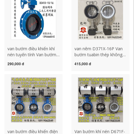
mặt bích bướm tay
van bướm dn200
van bướm điều khiển khí
van nêm D371X-16P Van
nén tuyến tính Van bướm
bướm tuabin thép không
mặt bích mềm bằng tay
gỉ bằng tay 304 PTFE
290,000 đ
415,000 đ
D341X-16Q DN100 150
tuabin wafer van bướm
200 250 300 400 van
DN80100150 van bướm
buom tay gat gang van
gang điều khiển khí nén
bướm dn150
van bướm tín hiệu điện
van bướm điều khiển điện
Van bướm khí nén D671F-