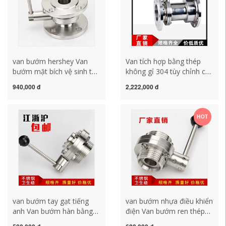
van bướm hershey Van
Van tích hợp bằng thép
bướm mặt bích vệ sinh tùy
không gỉ 304 tùy chỉnh cấp
chỉnh thép không gỉ 304
vệ sinh mặt bích áp suất
940,000 đ
2,222,000 đ
bằng tay mặt bích tuabin
không âm tích hợp van
kết nối wafer van bướm
kiểm tra một chiều van
DN100 50 65 van bướm
bướm DN40 50 65 van
HOT
hershey van bướm
bướm tín hiệu điện shinyi
hershey
bướm mặt
van bướm tay gạt tiếng
van bướm nhựa điều khiển
anh Van bướm hàn bằng
điện Van bướm ren thép
thép không gỉ 304 tùy
không gỉ 304 tùy chỉnh