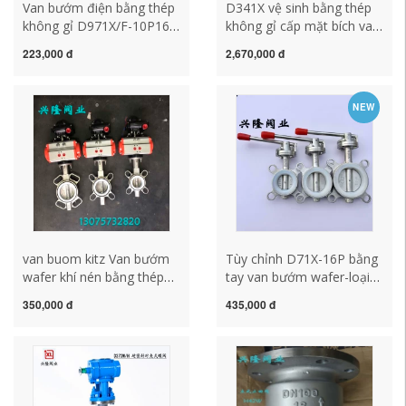
Van bướm điện bằng thép
D341X vệ sinh bằng thép
không gỉ D971X/F-10P16P
không gỉ cấp mặt bích van
chống cháy nổ loại công
bướm cấp thực phẩm tích
223,000 đ
2,670,000 đ
tắc nhỏ loại 220v380v van
hợp mặt bích van bướm
điện okuv32sm van cánh
kiểm tra van van bướm
bướm tay gạt
tích hợp van cánh bướm
NEW
mặt bích van bướm wafer
van buom kitz Van bướm
Tùy chỉnh D71X-16P bằng
wafer khí nén bằng thép
tay van bướm wafer-loại
không gỉ D671XF-10p 100
van bướm thép không gỉ
350,000 đ
435,000 đ
80 125 65 50 van bướm
silicone PTFE van bướm
silicone PTFE van buom
DN25 32 50 80100
tay gat tiểu nam tự động
hs376tt van bướm tín hiệu
điện