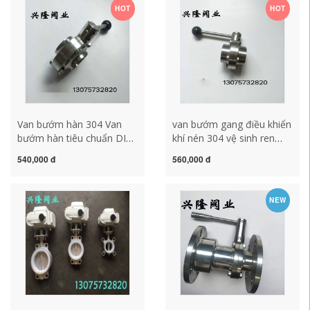
điện shinyi van bướm tay
HOT
HOT
quay
Van bướm hàn 304 Van
van bướm gang điều khiển
bướm hàn tiêu chuẩn DIN
khí nén 304 vệ sinh ren
Đức/van bướm hàn
ngoài van bướm liên
540,000 đ
560,000 đ
mông/van bướm thép
kết/SMS hướng dẫn sử
không gỉ/van bướm cấp
dụng ren tròn van
thực phẩm van bướm
bướm/sợi hàn/ren tròn
NEW
dn65 van bướm tay gạt
hình chữ T van bướm
inox
đóng mở bằng khí nén bồn
tiểu nam cảm ứng inax