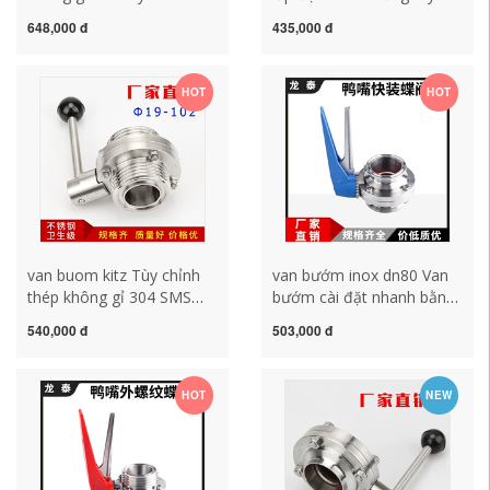
đặt nhanh van bướm cấp
chỉnh 63 Van bướm kết nối
648,000 đ
435,000 đ
vệ sinh hướng dẫn sử
nhanh loại kẹp bằng thép
dụng van bướm kết nối
không gỉ 304 Van bướm
nhanh Van bướm kẹp 316
kẹp nhanh mâm cặp vệ
HOT
HOT
van bướm đóng mở bằng
sinh 38 van nhựa tay gạt
khí nén van bướm điều
van bướm nhựa pvc
khiển bằng khí nén
van buom kitz Tùy chỉnh
van bướm inox dn80 Van
thép không gỉ 304 SMS
bướm cài đặt nhanh bằng
ren van bướm vệ sinh tròn
thép không gỉ 304 mỏ vịt
540,000 đ
503,000 đ
ren ngoài van bướm
316 hướng dẫn sử dụng
hướng dẫn sử dụng van
cấp vệ sinh kết nối nhanh
bướm loại t 38 51 van
loại kẹp van bướm chuck
HOT
NEW
bướm tay quay
51 38 63 van bướm tay
anphuthanh van bướm
gạt pvc van cánh bướm
inox 316
tay gạt