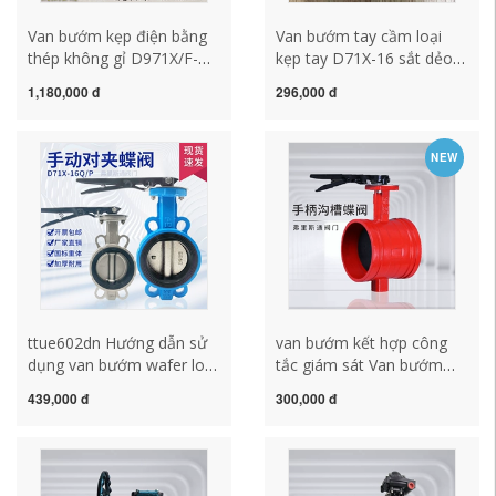
Van bướm kẹp điện bằng
Van bướm tay cầm loại
thép không gỉ D971X/F-
kẹp tay D71X-16 sắt dẻo
16P van ngắt gas DN50 80
DN50 80 100 150 200 250
1,180,000 đ
296,000 đ
100 150 200 van bướm
van bướm inox 316 van
nhựa tay gạt due115upe
cánh bướm điều khiển khí
nén
NEW
ttue602dn Hướng dẫn sử
van bướm kết hợp công
dụng van bướm wafer loại
tắc giám sát Van bướm
D71X-16 gang thép carbon
chữa cháy D81X tay cầm
439,000 đ
300,000 đ
thép không gỉ mềm cói
loại kẹp có rãnh van ống
ống nước van dn100 80 65
nước DN100 Freestone
ts446dc van xả cảm ứng
Tô Châu tieu nam cam
inax
ung van bướm tay gạt