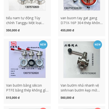
tiểu nam tự động Tùy
van buom tay gat gang
chỉnh Tanggu Một loại
D71X-16P 304 thép không
D71F / 16p304 bằng thép
gỉ wafer-loại đánh bóng
350,000 đ
455,000 đ
không gỉ bằng tay chống
van bướm máy bơm nước
ăn mòn axit và kiềm Van
cấp nước thứ cấp vệ sinh
bướm khử lưu huỳnh van
cấp wafer van bướm van
NEW
NEW
25-32 van bướm vi sinh
tay quay van bướm tay gạt
điều khiển khí nén van
dn200
bướm inox vi sinh
Van bướm bằng silicon
Van bướm nhả nhanh vệ
PTFE bằng thép không gỉ
sinh/van bướm kẹp mở
D71X-16P 25 32 50
nhanh bằng thép không gỉ
515,000 đ
560,000 đ
80100250 300 van bướm
304 316 bằng tay cấp thực
dn100 van bướm dn100
phẩm van bướm tín hiệu