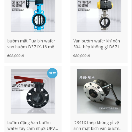
gang
bướm mặt Tua bin wafer
Van bướm wafer khí nén
van bướm D371X-16 mềm
304 thép không gỉ D671X-
cói gang đúc thép không
16 van đường ống mềm
608,000 đ
980,000 đ
gỉ ống nước ống van tay
chịu axit và kiềm DN100
van bướm inox tay quay
Tô Châu van bướm inox
van bướm dn150
304 van bướm tay gạt
NEW
bướm động Van bướm
D341X thép không gỉ vệ
wafer tay cầm nhựa UPVC
sinh mặt bích van bướm