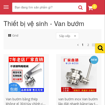
0
Toggle
navigation
Thiết bị vệ sinh - Van bướm
Grid
Sắp xếp
1
2
NEW
Van bướm bằng thép
van bướm inox Van bướm
không gỉ 304 tùy chỉnh cài
lắp đặt nhanh bằng tay tùy