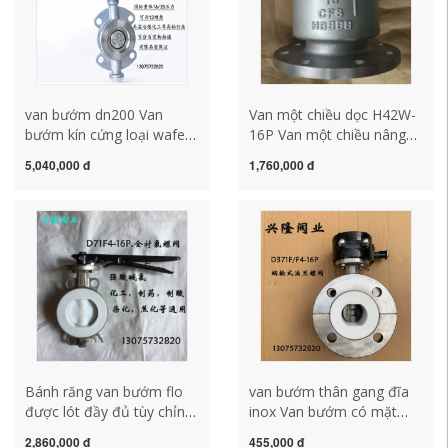
van bướm dn200 Van
Van một chiều dọc H42W-
bướm kín cứng loại wafer
16P Van một chiều nâng
D373H / W-16P316L304
bằng thép không gỉ mặt
5,040,000 đ
1,760,000 đ
tùy chỉnh Van bướm chống
bích Van một chiều dọc 50
ăn mòn luyện kim hơi
65 80 100 okuv32sm van
nước nhiệt độ cao van
tay quay
bướm tay gạt pvc van
bướm tay kẹp
Bánh răng van bướm flo
van bướm thân gang đĩa
được lót đầy đủ tùy chỉnh
inox Van bướm có mặt
D371F4/46 Hướng dẫn sử
bích tùy chỉnh có lót flo
2,860,000 đ
455,000 đ