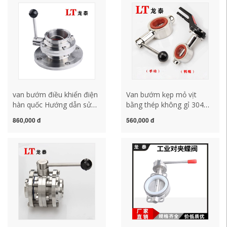
nhanh van bướm tác động
âm DN50 100 van bướm
kép đầu khí nén 51 van
nhựa tay gạt van bướm
bướm vi sinh inox van
điện từ
bướm dn150
van bướm điều khiển điện
Van bướm kẹp mỏ vịt
hàn quốc Hướng dẫn sử
bằng thép không gỉ 304
dụng tùy chỉnh van bướm
tùy chỉnh D71X bằng tay
860,000 đ
560,000 đ
mặt bích cài đặt nhanh
vệ sinh cấp tiếng Quảng
Van bướm vệ sinh bằng
Đông van bướm đánh
thép không gỉ 304 kẹp mặt
bóng 50 65 40 32 van nêm
bích van không có áp suất
tiểu nam inax cảm ứng
âm 50/65 van bướm tín
hiệu điện tiêu chuẩn van
bướm