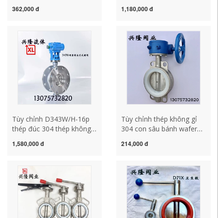
ống nhựa D371X-10U van
đánh bóng van bướm cấp
362,000 đ
1,180,000 đ
DN50 65 80 100 van
thực phẩm van bướm máy
bướm tay quay van bướm
bơm nước thứ cấp thiết bị
gang điều khiển điện
cấp nước van bướm tay
gạt dn100 van bướm điện
dn200
Tùy chỉnh D343W/H-16p
Tùy chỉnh thép không gỉ
thép đúc 304 thép không
304 con sâu bánh wafer
gỉ cứng mặt bích van
van bướm D371XF-16p
1,580,000 đ
214,000 đ
bướm van bướm ba lệch
silicone PTFE tuabin van
tâm axit và kiềm nhiệt độ
bướm 25/32-400 van 1
cao toto ts446dc van
chiều bướm inox
buom tay gat gang
ts445v2acpk