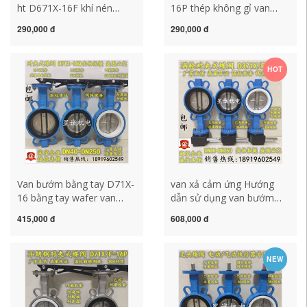
ht D671X-16F khí nén
16P thép không gỉ van
PTFE van bướm wafer loại
bướm khí nén wafer loại
290,000 đ
290,000 đ
khí nén van bướm thép
khí nén van bướm DN50
không gỉ 304DN50 80 100
80 100 150 van bướm tín
150 van bướm điều khiển
hiệu điện shinyi van xả
HOT
điện tay quay van bướm
cảm ứng
dn150
Van bướm bằng tay D71X-
van xả cảm ứng Hướng
16 bằng tay wafer van
dẫn sử dụng van bướm
bướm bằng thép không gỉ
tuabin wafer D371X-16
415,000 đ
608,000 đ
PTFE van bướm DN80 100
304 wafer Van bướm PTFE
150 200 van bướm dn250
DN80 100 150 200 van
van bướm dn150
bướm tay gạt van bướm
NEW
inox vi sinh