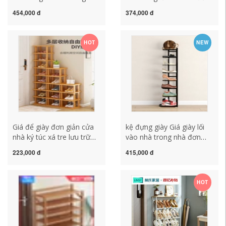
rèn sắt phơi giày giá xoay
giản công suất lớn lưu trữ
454,000 đ
374,000 đ
giày giá phơi giày dép hiện
nhiều tầng giá giày bằng
vật ke de giay dep kệ giày
thép không gỉ căn hộ nhỏ
đẹp
đơn giản hiện đại kệ để
HOT
NEW
giày dép bán hàng kệ giày
thông minh 3 tầng
Giá để giày đơn giản cửa
kệ đựng giày Giá giày lối
nhà ký túc xá tre lưu trữ
vào nhà trong nhà đơn
tiết kiệm 2023 tủ giày lưu
giản nhỏ hẹp một giá giày
223,000 đ
415,000 đ
trữ nhiều tầng tiết kiệm
ký túc xá sinh viên tủ giày
không gian mới giá để giày
nhiều tầng tiết kiệm không
dép inox ke giày dép
gian lưu trữ kệ giày dép
HOT
thông minh kệ để giày