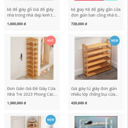
kệ để giày gỗ Giá để giày
kệ giay Kệ để giày gắn cửa
nhà trong nhà đẹp kinh tế
đơn giản ban công nhà tiết
đơn giản cửa lưu trữ ký túc
kiệm không gian cửa sau
1,000,000 đ
728,000 đ
xá đặt cửa tủ giày tre có
cánh cửa kệ để dép LS707
thể gập lại kệ giày 5 tầng
Gỗ Công Nghiệp Lin kệ
kệ để giày dép có nắp đậy
giày inox kệ giày dép gỗ
HOT
NEW
Đơn Giản Giá Để Giày Cửa
Giá giày tủ giày đơn giản
Nhà Tre 2023 Phong Cách
nhiều lớp chống bụi cửa
Vụ Nổ Mới Lưu Trữ Hiện
nhà lưu trữ hiện vật gỗ tiết
1,380,000 đ
420,000 đ
Vật Giá Tiết Kiệm Không
kiệm kệ ký túc xá giá để
Gian Tủ Giày Nhiều Tầng
giầy thông minh giá để
kệ tủ giày ke giay
giầy thông minh
NEW