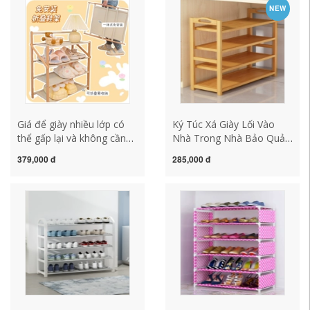
Tầng Tủ Giày 2023 Hot
tạo tác tủ giày ký túc xá kệ
NEW
Style Mới giá để giầy dép
giày thông minh kệ trưng
bằng gỗ kệ giày gỗ 5 tầng
bày giay dep
Giá để giày nhiều lớp có
Ký Túc Xá Giày Lối Vào
thể gấp lại và không cần
Nhà Trong Nhà Bảo Quản
lắp đặt đồ tạo tác lưu trữ
Đơn Giản Tủ Giày Nhỏ
379,000 đ
285,000 đ
ở cửa nhà ký túc xá trong
Hẹp 2023 Giá Treo Nhiều
nhà chống bụi giá để giày
Tầng Phong Cách Mới Cực
đơn giản kệ đựng giày dép
Hot kệ giày gỗ kệ giày inox
giá để giày
5 tầng