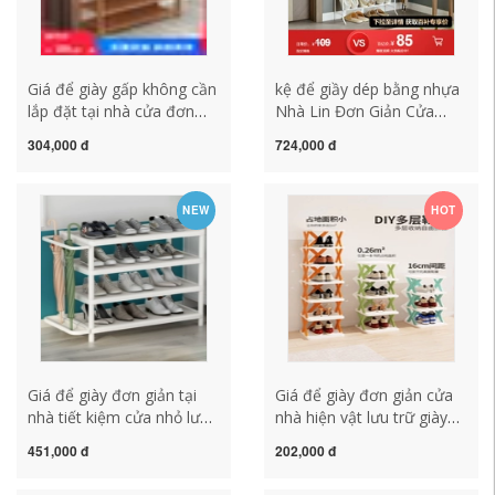
Giá để giày gấp không cần
kệ để giầy dép bằng nhựa
lắp đặt tại nhà cửa đơn
Nhà Lin Đơn Giản Cửa
giản 2022 nhà cho thuê
Nhỏ Hẹp Mỏng Giá Để
304,000 đ
724,000 đ
mới tủ giày lưu trữ hiện
Giày Nhiều Lớp Ban Công
vật tiết kiệm không gian kệ
Nhà Xiên Xiên Tủ Giày
để giày nhựa kệ giày nhựa
LS707 kệ để giầy dép bằng
NEW
HOT
nhựa kệ giày dép
Giá để giày đơn giản tại
Giá để giày đơn giản cửa
nhà tiết kiệm cửa nhỏ lưu
nhà hiện vật lưu trữ giày
trữ hẹp hiện vật nhiều lớp
phòng ngủ ký túc xá tủ
451,000 đ
202,000 đ
chống bụi tủ giày ký túc xá
giày nhiều lớp tiết kiệm
trong nhà đẹp kệ gỗ để
không gian giá để giày nhỏ