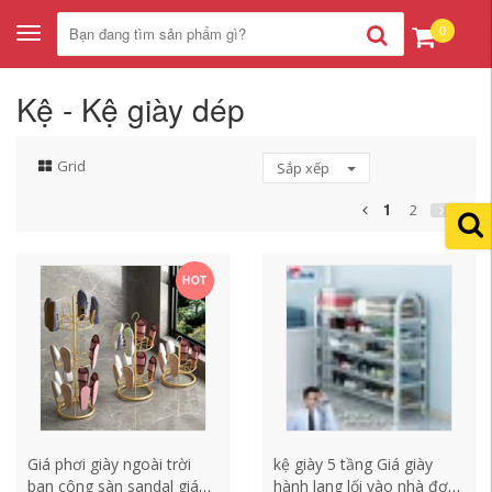
0
Toggle
navigation
Kệ - Kệ giày dép
Grid
Sắp xếp
1
2
HOT
Giá phơi giày ngoài trời
kệ giày 5 tầng Giá giày
ban công sàn sandal giá
hành lang lối vào nhà đơn