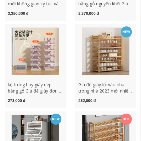
mới không gian ký túc xá
bằng gỗ nguyên khối Giá
nhiều lớp tủ giày giá để
để giày nhiều lớp tiền sảnh
3,350,000 đ
2,370,000 đ
giày nhà đơn giản cửa gấp
tủ lưu trữ tủ giày đơn giản
giày lưu trữ hiện vật kệ để
hiên nhà thay giày hộ gia
dép bằng nhựa kệ để giày
đình B3095 giá để giày kệ
NEW
dép bằng gỗ
để dép bằng nhựa
kệ trưng bày giày dép
Giá để giày lối vào nhà
bằng gỗ Giá để giày đơn
trong nhà 2023 mới nhiều
giản không cần lắp đặt
lớp đơn giản nhỏ hẹp giày
273,000 đ
282,000 đ
cửa nhà hẹp nhỏ có thể
cho thuê phòng tủ giày
gập lại ký túc xá tủ giày
tiết kiệm không gian kệ
lưu trữ hiện vật trong nhà
giày dép inox kệ trưng bày
NEW
HOT
tiết kiệm không gian kệ
giày dép bằng gỗ
giày gỗ kệ gỗ để giày