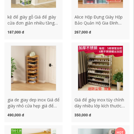
kệ để giày gỗ Giá để giày
Alice Hộp Đựng Giày Hộp
cửa đơn giản nhiều tầng
Bảo Quản Hộ Gia Đình
tiết kiệm góc nhà tiết kiệm
Trong Suốt Vỏ Sò Dày
187,000 đ
267,000 đ
không gian giá để đồ
Lưới Đỏ Chống Bụi Tủ
trong nhà ký túc xá nhỏ
Giày AJ Giày Nhựa Giá Để
hẹp nhiều tầng giá đựng
Đồ kệ giày dép inox kệ để
giày dép kệ giày gỗ 3 tầng
giày dép có nắp đậy
gia de giay dep inox Giá để
Giá để giày inox tùy chỉnh
giày nhỏ cửa hẹp giá để
dày nhiều lớp kích thước
giày trong nhà tủ giày lưu
chống bụi tiết kiệm không
490,000 đ
350,000 đ
trữ hiện vật tiết kiệm
gian lưu trữ hộ gia đình ký
không gian cho thuê nhà
túc xá đơn giản về hiện đại
nhập giá giày kệ sắt để
kệ để giày dép bằng sắt kệ
HOT