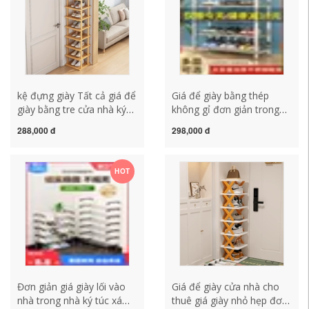
kệ đựng giày Tất cả giá để
Giá để giày bằng thép
giày bằng tre cửa nhà ký
không gỉ đơn giản trong
túc xá đơn giản lưu trữ
nhà tủ giày trong nhà cửa
288,000 đ
298,000 đ
hiện vật lưu trữ tiết kiệm
ký túc xá giá giày cho thuê
không gian miễn phí lắp
nhà lưu trữ tiết kiệm
đặt tủ giày nhỏ nhiều tầng
không gian kệ để giày gỗ
HOT
kệ giày đẹp kệ giay
ke giay dep
Đơn giản giá giày lối vào
Giá để giày cửa nhà cho
nhà trong nhà ký túc xá
thuê giá giày nhỏ hẹp đơn