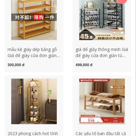
giày dép kệ để giày mini
để giày dép inox 5 tầng
mẫu kệ giày dép bằng gỗ
giá để giầy thông minh Giá
Giá để giày cửa đơn giản
để giày cửa đơn giản tủ
trong nhà hộ gia đình hộ
giày bảo quản gia đình
300,000 đ
499,000 đ
gia đình 2023 bùng nổ mới
mới 2022 ký túc xá giá
lưu trữ tre nhỏ hẹp tủ giày
hoàn thiện giày chống bụi
bằng gỗ nhiều lớp lưu trữ
nhiều tầng tiết kiệm kệ để
kệ đê giày ke giay dep
giày mini giá để giày
2023 phong cách hot tỉnh
Các yếu tố ban đầu tất cả