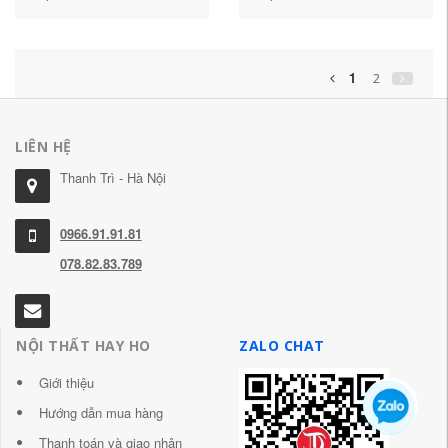
đựng giày giá để giày tiết
đơn giản cấp nhập cảnh ký
kiệm không gian trong nhà
túc xá tủ giày nhiều tầng
kệ để dép bằng nhựa giá
màu đỏ tiết kiệm không
để giày thông minh
gian kệ giày dép giá để
1
2
giày dép
LIÊN HỆ
Thanh Trì - Hà Nội
0966.91.91.81
078.82.83.789
NỘI THẤT HAY HO
ZALO CHAT
Giới thiệu
Hướng dẫn mua hàng
Thanh toán và giao nhận