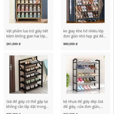
Vật phẩm lưu trữ giày tiết
ke giay Khe hở nhiều lớp
kiệm không gian hai lớp
đơn giản nhỏ hẹp giá để
dày có thể điều chỉnh ba
giày cửa nhà tủ giày tiết
261,000 đ
980,000 đ
tốc độ Giá giày tủ giày
kiệm không gian trong nhà
phân vùng nhiều lớp để
và ngoài trời kệ đựng dép
sắp xếp giày kệ giày thông
đi trong nhà kệ để giày
minh 3 tầng kệ giày dép
dép thông minh kệ giày
thông minh
thông minh 3 tầng
Giá để giày có thể gập lại
kệ nhựa để giày dép Giá
không cần lắp đặt trong
để giày, cửa đơn giản,
nhà lối vào nhà đơn giản
phòng cho thuê chống bụi