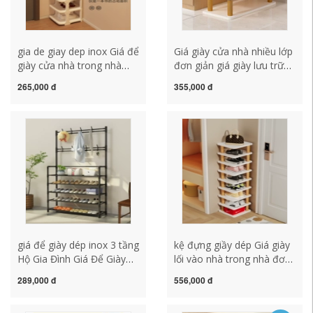
gia de giay dep inox Giá để
Giá giày cửa nhà nhiều lớp
giày cửa nhà trong nhà
đơn giản giá giày lưu trữ
đẹp mắt nhiều tầng đơn
trong nhà hiện vật tiết
265,000 đ
355,000 đ
giản nhỏ hẹp giá để giày
kiệm không gian nhà cho
cho thuê nhà ký túc xá giá
thuê ký túc xá tủ giày kệ
tiết kiệm không gian kệ để
giầy thông minh kệ để giày
giày dép gia de giay dep
inox
bang go
giá để giày dép inox 3 tầng
kệ đựng giầy dép Giá giày
Hộ Gia Đình Giá Để Giày
lối vào nhà trong nhà đơn
Giá Treo Áo Tích Hợp Móc
giản nhỏ hẹp giá giày
289,000 đ
556,000 đ
Treo Quần Áo Cửa Đơn
thẳng đứng nhiều lớp lưu
Giản Giá Để Giày Nhiều
trữ tiết kiệm không gian