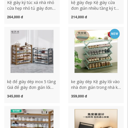
Kệ giày ký túc xá nhà nhỏ
kệ giày đẹp Kệ giày cửa
cửa hẹp nhỏ tủ giày đơn
đơn giản nhiều tầng ký túc
giản trong nhà đẹp chống
xá chống bụi lưu trữ hiện
264,000 đ
214,000 đ
bụi lưu trữ hiện vật tiết
vật tủ giày hộ gia đình
kiệm không gian kệ để dép
phong cách bùng nổ tiết
bằng nhựa kích thước kệ
kiệm 2023 mới kệ để giày
NEW
giày
gỗ kệ để giày dép có nắp
đậy
kệ để giày dép inox 5 tầng
ke giày dép Kệ giày lối vào
Giá để giày đơn giản lối
nhà đơn giản trong nhà ký
vào nhà tủ giày tre nhiều
túc xá lưu trữ hiện vật gấp
345,000 đ
359,000 đ
tầng đẹp trong nhà ký túc
tủ giày không cần lắp đặt
xá cho thuê phong cách
2023 phong cách mới hot
mới 2023 hot kệ shop giày
kệ giày treo tường kệ bán
dép thanh lý kệ để giầy
giày dép
thông minh