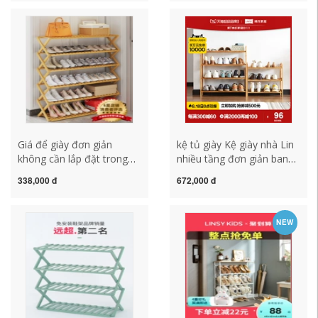
gian tạo tác tủ giày ký túc
vật tủ giày vải nhiều lớp
xá kệ giày thông minh 3
chống bụi giá để giầy
tầng mẫu kệ giày dép
thông minh kệ để giày dép
bằng sắt
bằng gỗ
Giá để giày đơn giản
kệ tủ giày Kệ giày nhà Lin
không cần lắp đặt trong
nhiều tầng đơn giản ban
nhà nhiều lớp nhỏ hẹp cửa
công nhà cửa hẹp tủ giày
338,000 đ
672,000 đ
nhà tủ giày có thể gập lại
nhỏ kệ ký túc xá LS232 kệ
hiện vật lưu trữ giúp tiết
nhựa để giày dép ke de
kiệm không gian kệ để
giay dep
NEW
giày dép inox 5 tầng kệ
giày dép inox