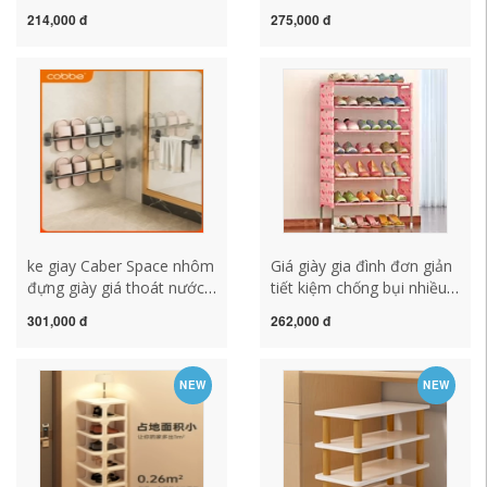
nhiều lớp tủ giày lưu trữ
giản gấp gọn tủ giày nhiều
214,000 đ
275,000 đ
hiện vật tiết kiệm không
tầng tiết kiệm diện tích
gian phòng cho thuê nhỏ
góc kệ giày gỗ 6 tầng kệ
hẹp kệ để giầy thông minh
nhựa để giày dép
kệ giày đẹp
ke giay Caber Space nhôm
Giá giày gia đình đơn giản
đựng giày giá thoát nước
tiết kiệm chống bụi nhiều
cửa phía sau giá treo
lớp trong nhà đẹp ký túc
301,000 đ
262,000 đ
phòng tắm Giá treo dép
xá đặt cửa tủ giày lưu trữ
đen không đục lỗ trong
hiện vật gia de giay dep
phòng tắm kệ để giày dép
inox kệ giày gỗ
NEW
NEW
bán hàng kệ đựng giày
dép