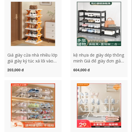
giày kệ đựng giày dép
hẹp kệ giày treo tường kệ
bằng gỗ
để giày dép bằng gỗ
Giá giày cửa nhà nhiều lớp
kệ nhựa de giày dép thông
giá giày ký túc xá lối vào
minh Giá để giày đơn giản
trong nhà nhỏ hẹp đơn
bằng thép không gỉ 2022
203,000 đ
604,000 đ
giản tủ giày lưu trữ hiện
nhà mới trong nhà cửa
vật tiết kiệm không gian kệ
đẹp có thể ngồi thay giày
để giày mini kệ để giày
phân phòng khách tủ giày
nhựa
bảo quản kệ nhựa de giày
dép thông minh kệ giày
đẹp