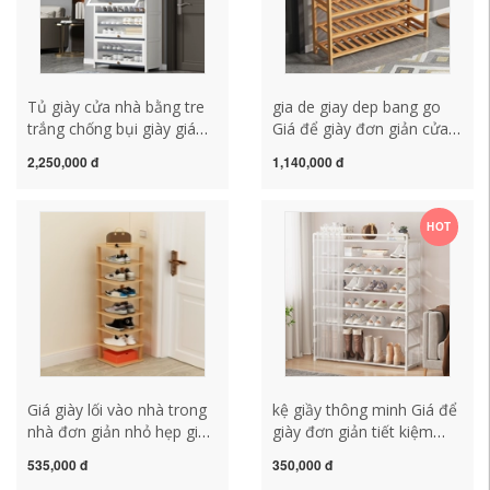
Tủ giày cửa nhà bằng tre
gia de giay dep bang go
trắng chống bụi giày giá
Giá để giày đơn giản cửa
một khối dung tích lớn cất
nhà gỗ nguyên khối ký túc
2,250,000 đ
1,140,000 đ
giữ sát tường tiết kiệm
xá mới lưu trữ hiện vật
diện tích nhỏ hẹp kích
phòng cho thuê với tủ giày
thước kệ giày ke giay
nhỏ bền kệ giày inox 5
HOT
tầng kệ để dép bằng nhựa
Giá giày lối vào nhà trong
kệ giầy thông minh Giá để
nhà đơn giản nhỏ hẹp giá
giày đơn giản tiết kiệm
giày thẳng đứng nhiều lớp
trong nhà tiết kiệm cửa
535,000 đ
350,000 đ
lưu trữ tiết kiệm không
đẹp đơn giản lưu trữ hiện