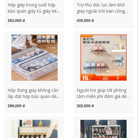
Hộp giày trong suốt hộp
Trợ thủ đắc lực làm khô
bảo quản giày tủ giày tiết
giày ngoài trời ban công
kiệm không gian hiện vật
nhà đơn giản dép giá treo
262,000 đ
435,000 đ
giá giày bảo quản ủng hộp
sàn phơi giày hiện vật sắt
giày nhựa kệ chống bụi ke
rèn bảo quản khô kệ để
giay kệ giày gỗ 6 tầng
giầy dép bằng nhựa ke de
giay dep
Hộp đựng giày không cần
Người trợ giúp tốt phòng
lắp đặt hộp bảo quản dày
tắm miễn phí đấm giá dép
chống bụi giày trong suốt
phòng tắm giá giày lưu trữ
298,000 đ
302,000 đ
tủ giày hiện vật lưu trữ
hiện vật tường nhà vệ sinh
giày hoàn thiện hộp gấp
treo cống giá kệ để giày
giá giày ke giày dép kệ để
inox kệ để dép inox
giày