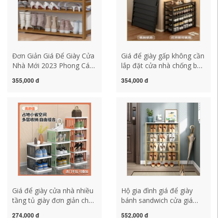
Đơn Giản Giá Để Giày Cửa
Giá để giày gấp không cần
Nhà Mới 2023 Phong Cách
lắp đặt cửa nhà chống bụi
Bùng Nổ Tủ Giày Trong
lưu trữ hiện vật cho thuê
355,000 đ
354,000 đ
Nhà Nhiều Tầng Giá Để
nhà kinh tế tủ giày nhỏ
Giày Bằng Tre Phòng Cho
hẹp đơn giản giá để giày
Thuê kệ nhựa để giày dép
gỗ giá để giày dép
kệ để giày thông minh
Giá để giày cửa nhà nhiều
Hộ gia đình giá để giày
tầng tủ giày đơn giản cho
bánh sandwich cửa giá
thuê phòng nhỏ hẹp giá
giày nhỏ hẹp trong nhà
274,000 đ
552,000 đ