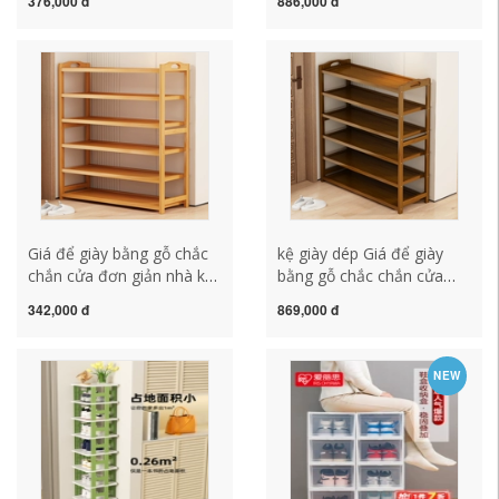
376,000 đ
886,000 đ
tủ giày cửa ký túc xá hiện
gia đình, hẹp và đơn giản,
vật lưu trữ tiết kiệm không
hiện vật lưu trữ nhỏ, chắc
gian kệ giày chữ x kệ đựng
chắn và tiết kiệm kệ sắt để
giày
giày dép kệ giầy thông
minh
Giá để giày bằng gỗ chắc
kệ giày dép Giá để giày
chắn cửa đơn giản nhà ký
bằng gỗ chắc chắn cửa
túc xá đơn giản giá chống
nhà đơn giản ký túc xá lưu
342,000 đ
869,000 đ
bụi công suất lớn tủ giày
trữ dung lượng lớn nhà
nhỏ lưu trữ tiết kiệm
cho thuê nhiều tầng có giá
không gian gia de giay dep
chống bụi tủ giày kệ giày
NEW
inox mẫu kệ để giày dép
đẹp kệ giày gỗ 6 tầng