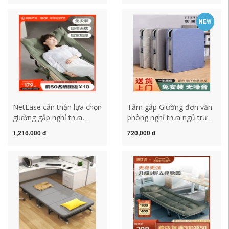
thời, dày đồng hành tại
Giường xốp đi kèm Giường
nhà
ngủ Trọn gói
NEW
NetEase cẩn thận lựa chọn
Tấm gấp Giường đơn văn
giường gấp nghỉ trưa,
phòng nghỉ trưa ngủ trưa
giường đơn, đồ tạo tác
giường đơn giản di động
1,216,000 đ
720,000 đ
ngủ trưa văn phòng,
bệnh viện đi kèm giường
giường cắm trại, giường
nghỉ trưa giường sử dụng
nhỏ đơn giản, ghế tựa di
tại nhà
động