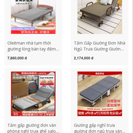
Oleitman nhà tạm thời
Tấm Gấp Giường Đơn Nhà
giường lòng bàn tay đệm
Ngủ Trưa Giường Giường
nâng cao 50CM phòng
Đôi Văn Phòng Chống Bẹp
7,860,000 đ
2,174,000 đ
nhỏ tiết kiệm không gian
Đầu Ngủ Trưa Giường
giường đơn người già
Người Lớn 1.2M Giường
giường có thể gập lại
Đơn Giản
Tấm gấp giường đơn văn
Giường gấp nghỉ trưa
phòng nghỉ trưa ghế salon
giường đơn ngủ trưa văn