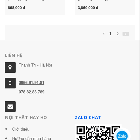
nhà di động đa năng trại
phòng hiện vật nhà người
668,000 đ
3,860,000 đ
giường người lớn ngủ trưa
lớn ngồi có thể ngả bệnh
hiện vật
viện hộ tống trại giường
1
2
LIÊN HỆ
Thanh Trì - Hà Nội
0966.91.91.81
078.82.83.789
NỘI THẤT HAY HO
ZALO CHAT
Giới thiệu
Hướng dẫn mua hàng