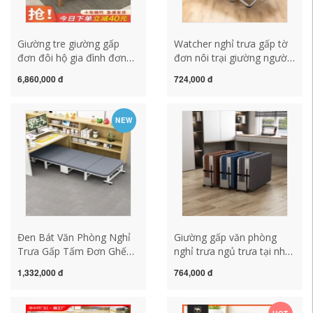
Giường tre giường gấp
Watcher nghỉ trưa gấp tờ
đơn đôi hộ gia đình đơn
đơn nôi trại giường người
giản người lớn nghỉ trưa
lớn đơn giản đồng hành tại
6,860,000 đ
724,000 đ
ngủ trưa cho thuê phòng
nhà ngủ trưa văn phòng
ngủ mát giường gỗ cứng
hiện vật
ván giường
NEW
Đen Bát Văn Phòng Nghỉ
Giường gấp văn phòng
Trưa Gấp Tấm Đơn Ghế
nghỉ trưa ngủ trưa tại nhà
Có Thể Ngả Tại Nhà Bệnh
người lớn đơn giản giường
1,332,000 đ
764,000 đ
Viện Đi Kèm Ngủ Trưa
hành quân đơn bệnh viện
Hiện Vật Bảng Gỗ Giường
đi kèm bảng cứng phiên
Đơn Giản
bản di động