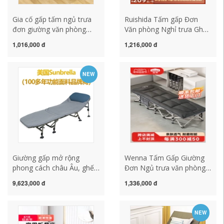
Gia cố gấp tấm ngủ trưa
Ruishida Tấm gấp Đơn
đơn giường văn phòng
Văn phòng Nghỉ trưa Ghế
nghỉ trưa hiện vật di động
tựa Ngủ trưa tại nhà Di
1,016,000 đ
1,216,000 đ
đồng hành giường đơn
động Hiện vật Đơn giản
giản cứng ban trại giường
Diễu hành Đi kèm Giường
NEW
Giường gấp mở rộng
Wenna Tấm Gấp Giường
phong cách châu Âu, ghế
Đơn Ngủ trưa văn phòng
tựa nghỉ trưa văn phòng
Hiện vật Nghỉ trưa Ghế
9,623,000 đ
1,336,000 đ
đơn, giường cắm trại,
tựa Nhà đơn giản Đi kèm
giường đồng hành di động
Di động Giường cắm trại
tại nhà, đồ tạo tác ngủ
NEW
trưa