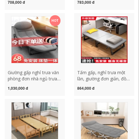
708,000 đ
783,000 đ
phòng giường đơn giản và
đơn giản hộ tống March
tiện lợi đa chức năng có
lười biếng sofa chống tựa
thể ngả lưng
HOT
Giường gấp nghỉ trưa văn
Tấm gấp, nghỉ trưa một
phòng đơn nhà ngủ trưa
lần, giường đơn giản, đồ
hiện vật có thể ngả nghỉ
ngủ trưa văn phòng,
1,030,000 đ
864,000 đ
trưa gấp đơn giản trại
giường hộ tống bệnh viện,
giường đi kèm giường
giường cứng, giường cắm
trại di động