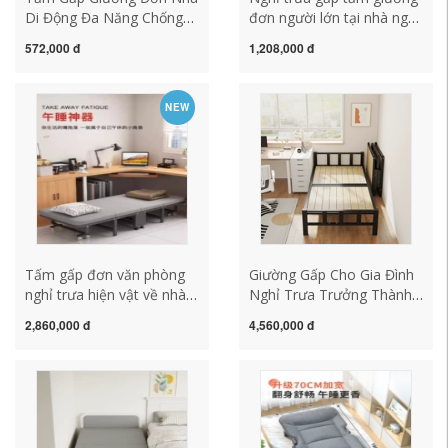
Di Động Đa Năng Chống
đơn người lớn tại nhà ngủ
Bẹp Đầu Văn Phòng Đơn
trưa văn phòng hiện vật di
572,000 đ
1,208,000 đ
Giản Ngủ Trưa Giường
động bệnh viện đi kèm
Người Lớn Ngủ Trưa Trại
giường giường trại
Giường
NEW
Tấm gấp đơn văn phòng
Giường Gấp Cho Gia Đình
nghỉ trưa hiện vật về nhà
Nghỉ Trưa Trưởng Thành
diễu hành đơn giản người
Ngủ Trưa Giường Đơn Gỗ
2,860,000 đ
4,560,000 đ
lớn ngủ trưa có thể ngả đi
Chắc Chắn Đơn Giản
kèm di động
Giường Đôi 1.2M Gia Cố
Khung Sắt giường Nhỏ