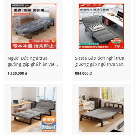
gỗ chắc chắn
Người Đức nghỉ trưa
Siesta Bảo đơn nghỉ trưa
giường gấp ghế hiện vật
giường gấp ngủ trưa văn
văn phòng đơn nằm đơn
phòng hiện vật nhà đơn
1,926,000 đ
684,000 đ
giản di động ngủ trưa
giản giường nhỏ diễu hành
giường bệnh viện đi kèm
đồng hành có thể ngả
giường tháng ba
giường