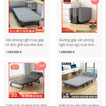
HOT
Văn phòng nghỉ trưa gấp
Giường gấp văn phòng
tờ đơn ghế tựa nhà đơn
nghỉ trưa ngủ trưa đơn
giản bệnh viện hộ tống trại
hiện vật nhà đơn giản có
1,323,000 đ
1,289,000 đ
ngủ trưa giường hiện vật
thể ngả bệnh viện đi kèm
đôi
giường di động trại giường
HOT
Tấm Gấp Giường Đơn Nhà
Nghỉ trưa gấp tấm giường