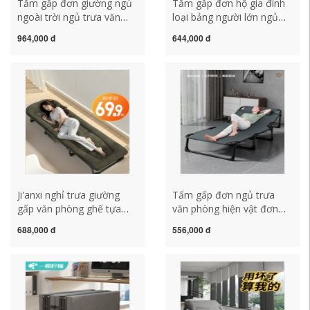
Tấm gấp đơn giường ngủ
Tấm gấp đơn hộ gia đình
ngoài trời ngủ trưa văn
loại bảng người lớn ngủ
phòng đơn giản và di động
trưa ổn định giường ngủ
964,000 đ
644,000 đ
bệnh viện hộ tống xe cắm
trưa văn phòng đơn giản
trại giường có thể ngả
cứng ban diễu hành ván
giường
Ji'anxi nghỉ trưa giường
Tấm gấp đơn ngủ trưa
gấp văn phòng ghế tựa
văn phòng hiện vật đơn
đơn hiện vật đơn giản và
giản ngủ trưa giường gia
688,000 đ
556,000 đ
di động hộ tống bệnh viện
cố di động nhà đồng hành
diễu hành giường ngủ trưa
gấp ghế tựa