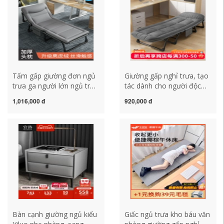
Tấm gấp giường đơn ngủ
Giường gấp nghỉ trưa, tạo
trưa ga người lớn ngủ trưa
tác dành cho người độc
giường hiện vật đơn giản
thân cực dày được gia cố,
1,016,000 đ
920,000 đ
tại nhà ngủ văn phòng di
giường trại ngủ trưa văn
động chống bẹp đầu
phòng đơn giản và di
động, ghế tựa đa chức
năng
Bàn cạnh giường ngủ kiểu
Giấc ngủ trưa kho báu văn