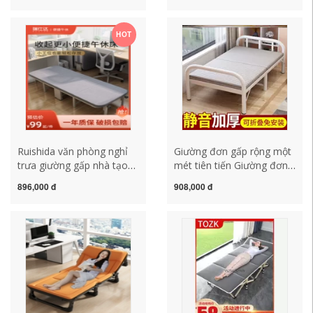
di động trại giường
gỗ đi kèm giường gấp
HOT
Ruishida văn phòng nghỉ
Giường đơn gấp rộng một
trưa giường gấp nhà tạo
mét tiên tiến Giường đơn
tác ngủ trưa cũi đơn giản
gấp di động dành cho
896,000 đ
908,000 đ
và di động hộ tống diễu
người lớn đi kèm giường
hành giường đơn
có thể ngả bằng gỗ