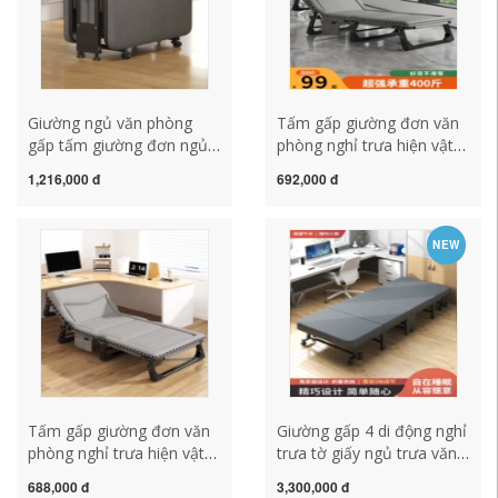
Giường ngủ văn phòng
Tấm gấp giường đơn văn
gấp tấm giường đơn ngủ
phòng nghỉ trưa hiện vật
trưa hiện vật đơn giản và
người lớn nhà đơn chống
1,216,000 đ
692,000 đ
di động bệnh viện đi kèm
bẹp đầu bệnh viện hộ tống
giường trại giường có thể
di động trại giường
ngả lưng
NEW
Tấm gấp giường đơn văn
Giường gấp 4 di động nghỉ
phòng nghỉ trưa hiện vật
trưa tờ giấy ngủ trưa văn
người lớn nhà đơn chống
phòng đơn tại nhà người
688,000 đ
3,300,000 đ
bẹp đầu bệnh viện hộ tống
lớn đơn giản xốp giường