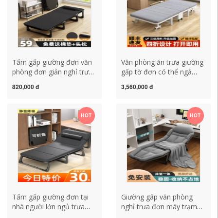
Tấm gấp giường đơn văn
Văn phòng ăn trưa giường
phòng đơn giản nghỉ trưa
gấp tờ đơn có thể ngả
hiện vật giường đa năng
lưng ngủ trưa hiện vật nhà
820,000 đ
3,560,000 đ
người lớn ngủ trưa trại
bệnh viện di động hộ tống
giường di động chống bẹp
trại giường
đầu
HOT
HOT
Tấm gấp giường đơn tại
Giường gấp văn phòng
nhà người lớn ngủ trưa
nghỉ trưa đơn máy trạm
giường trại ngủ trưa văn
ngủ trưa hiện vật di động