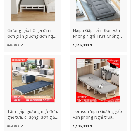
Giường gấp hộ gia đình
Naipu Gấp Tấm Đơn Văn
đơn giản giường đơn nghỉ
Phòng Nghỉ Trưa Chống
trưa giường nhỏ ký túc xá
Bẹp Đầu Trại Giường Nhà
848,000 đ
1,016,000 đ
giường đôi 1,2 mét thuê
Giường Nhỏ Di Động Đi
phòng khung sắt gia cố
Kèm Giường Ngủ Trưa
giường
Hiện Vật
Tấm gấp, giường ngủ đơn,
Tomson Yipin Giường gấp
ghế tựa, di động, đơn giản
Văn phòng Nghỉ trưa
và tiết kiệm, giường ngủ
Giường đơn đơn giản
884,000 đ
1,136,000 đ
văn phòng, giường tạm
Giường gấp bốn lần