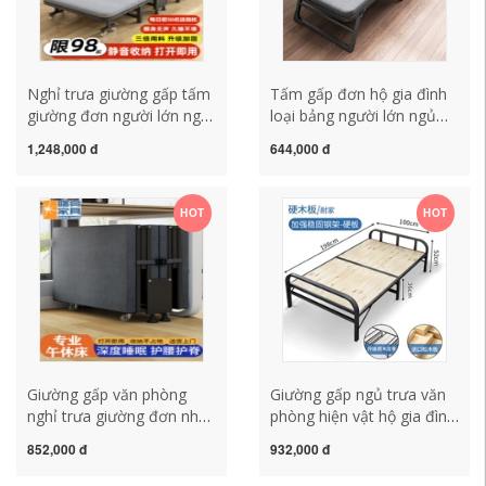
Nghỉ trưa giường gấp tấm
Tấm gấp đơn hộ gia đình
giường đơn người lớn ngủ
loại bảng người lớn ngủ
trưa văn phòng hiện vật
trưa ổn định giường ngủ
1,248,000 đ
644,000 đ
bệnh viện nhà di động hộ
trưa văn phòng đơn giản
tống giường trại
cứng ban diễu hành ván
giường
HOT
HOT
Giường gấp văn phòng
Giường gấp ngủ trưa văn
nghỉ trưa giường đơn nhà
phòng hiện vật hộ gia đình
4 giường xốp sofa đồng
đơn đơn giản ngủ trưa
852,000 đ
932,000 đ
hành giường ngủ trưa hiện
giường di động cứng
vật trại giường
giường bệnh viện giường