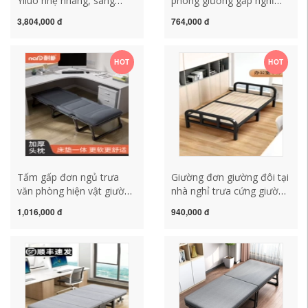
Yiluo nhẹ nhàng, sang
phòng giường gấp nghỉ
trọng, đơn giản, hiện đại,
trưa tấm ngủ trưa duy
3,804,000 đ
764,000 đ
giá để đồ trên Internet,
nhất tạo tác ngồi có thể
người nổi tiếng, gỗ nguyên
ngả nhà cứng bảng đơn
khối nhỏ, bàn cạnh giường
giản hộ tống diễu hành
HOT
HOT
ngủ kiểu Ý
Tấm gấp đơn ngủ trưa
Giường đơn giường đôi tại
văn phòng hiện vật giường
nhà nghỉ trưa cứng giường
nhỏ máy trạm ngủ di động
đơn giản nối giường rèn
1,016,000 đ
940,000 đ
trại giường đơn giản ngủ
sắt thép giường gỗ người
trưa ghế phòng chờ
lớn 1.2 mét gấp