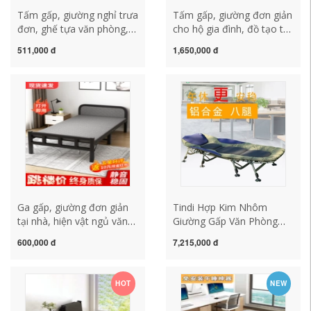
Tấm gấp, giường nghỉ trưa
Tấm gấp, giường đơn giản
đơn, ghế tựa văn phòng,
cho hộ gia đình, đồ tạo tác
giường cắm trại, người
ngủ trưa văn phòng,
511,000 đ
1,650,000 đ
bạn đồng hành đơn giản
giường nhỏ di động, nhà
trong gia đình người lớn,
cho thuê, giường sắt cứng
hiện vật ngủ trưa di động
dành cho người lớn
Ga gấp, giường đơn giản
Tindi Hợp Kim Nhôm
tại nhà, hiện vật ngủ văn
Giường Gấp Văn Phòng
phòng, cũi nghỉ trưa ký túc
Giường Đơn Gấp Chống
600,000 đ
7,215,000 đ
xá, nhà cho thuê, giường
Bẹp Đầu Nghỉ Trưa Ngủ
sắt qua đêm
Trưa Giường Ngoài Trời
Trại Giường Hiện Vật
HOT
NEW