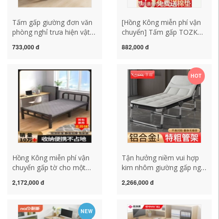
Tấm gấp giường đơn văn
[Hồng Kông miễn phí vận
phòng nghỉ trưa hiện vật
chuyển] Tấm gấp TOZK
người lớn nhà đơn chống
ngủ trưa đơn văn phòng
733,000 đ
882,000 đ
bẹp đầu bệnh viện hộ tống
ngủ trưa ghế phòng chờ ở
di động trại giường
nhà người lớn đơn giản và
di động
HOT
Hồng Kông miễn phí vận
Tận hưởng niềm vui hợp
chuyển gấp tờ cho một
kim nhôm giường gấp ngủ
người nhà đơn giản
trưa văn phòng giường
2,172,000 đ
2,266,000 đ
giường ngủ trưa văn
đơn nghỉ trưa tạo tác
phòng hiện vật ký túc xá
giường hộ tống diễu hành
ngủ trưa cũi cho thuê nhà
di động
NEW