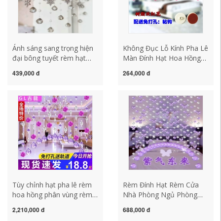
Ánh sáng sang trọng hiện
Không Đục Lỗ Kính Pha Lê
đại bông tuyết rèm hạt
Màn Đính Hạt Hoa Hồng
pha lê Rèm cửa phòng
Giọt Nước Cửa Thành
439,000 đ
264,000 đ
tắm Fengshui phòng
Vách Ngăn Phòng Ngủ
khách hiên vách ngăn rèm
Phòng Tắm Nhà Bếp Gửi
Bắc Âu rèm trang trí rèm
Dính Móc rèm hạt gỗ đẹp
cửa pha lê
Tùy chỉnh hạt pha lê rèm
Rèm Đính Hạt Rèm Cửa
hoa hồng phân vùng rèm
Nhà Phòng Ngủ Phòng
cửa rèm trang trí màn hình
Khách Bướm Pha Lê Lối Đi
2,210,000 đ
688,000 đ
lối đi phòng khách phòng
Nhà Tắm Khối Màn Phân