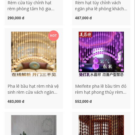
Rèm cửa tùy chỉnh hạt
Rèm hạt tùy chỉnh vách
rèm phòng tắm hộ gia
ngăn pha lê phòng khách
đình pha lê miễn phí đấm
hiên nhà Chuỗi treo phòng
290,000 đ
487,000 đ
vách ngăn rèm chống
tắm bán treo treo trang trí
muỗi và ruồi phòng ngủ
mới Phong cách châu Âu
phòng khách hộ gia đình
cửa tủ giày màn hình rèm
HOT
nhà vệ sinh bằng nhựa
hạt gỗ
rèm hạt phòng thờ
Pha lê bầu hạt rèm nhà vệ
Meifeite pha lê bầu tím đỏ
sinh rèm cửa vách ngăn
rèm hạt phong thủy rèm
rèm hiên lối đi phòng ngủ
cửa vách ngăn miễn đục lỗ
483,000 đ
552,000 đ
đã hoàn thành rèm phòng
rèm treo cửa rèm phòng
tắm không đục lỗ rèm hạt
tắm rem hat nhua
nhựa kết tranh