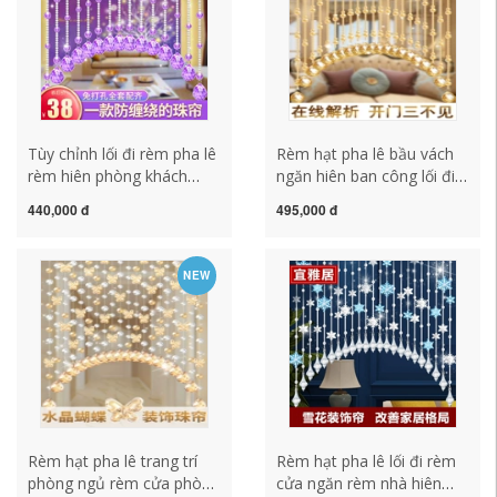
đẹp
Tùy chỉnh lối đi rèm pha lê
Rèm hạt pha lê bầu vách
rèm hiên phòng khách
ngăn hiên ban công lối đi
vách ngăn phòng ngủ rèm
phòng ngủ rèm cửa không
440,000 đ
495,000 đ
phòng tắm nhà rèm cửa
đục lỗ vệ sinh trang trí ban
miễn phí đục lỗ ánh sáng
công rèm treo màn chuỗi
rèm sang trọng rèm cửa
hạt
NEW
dạng hạt
Rèm hạt pha lê trang trí
Rèm hạt pha lê lối đi rèm
phòng ngủ rèm cửa phòng
cửa ngăn rèm nhà hiên