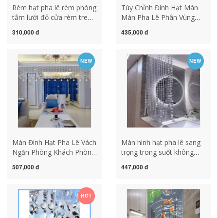
Rèm hạt pha lê rèm phòng
Tùy Chỉnh Đính Hạt Màn
tắm lưới đỏ cửa rèm treo
Màn Pha Lê Phân Vùng
rèm ngăn hiên nhà hàng
Treo Màn Hiên Phòng
310,000 đ
435,000 đ
phòng khách phòng ngủ
Khách Phòng Ngủ Nhà
ban công miễn phí đục lỗ
Cửa Màn Hạt Lưới Đỏ
rèm gỗ hạt trơn
Trang Trí Lối Đi Mà Không
NEW
NEW
Đục Lỗ mành rèm hạt gỗ
Màn Đính Hạt Pha Lê Vách
Màn hình hạt pha lê sang
Ngăn Phòng Khách Phòng
trọng trong suốt không
Ngủ Màn Đính Hạt Trang
đục lỗ phòng khách phòng
507,000 đ
447,000 đ
Trí Ánh Sáng Sang Trọng
ăn vách ngăn rèm phòng
Lối Vào Nhà Giá Rẻ Đục
tắm nửa tường tủ giày
Lỗ Mới rèm cửa hạt nhựa
màn hình pha lê rèm hạt
HOT
cao cấp
nhựa giả pha lê