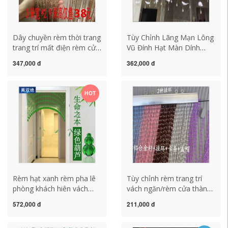
Dây chuyền rèm thời trang
Tùy Chỉnh Lãng Mạn Lông
trang trí mất điện rèm cửa
Vũ Đính Hạt Màn Dính
nhà Châu Âu hành lang
Móc Vòm Mềm Mại Phân
347,000 đ
362,000 đ
rèm hạt treo rèm hiên cửa
Vùng Hiên Cửa Sổ Trần
hàng nail mặt dây chuyền
Phòng Khách Cửa Cưới
rèm gỗ hạt tròn
Trắng mành cửa hạt gỗ
HOT
Rèm hạt xanh rèm pha lê
Tùy chỉnh rèm trang trí
phòng khách hiên vách
vách ngăn/rèm cửa thành
ngăn phòng ngủ phòng
phẩm/rèm hạt trần đặc
572,000 đ
211,000 đ
tắm không đục lỗ bán treo
biệt phụ kiện móc treo
rèm bầu rèm cửa rèm pha
phong thủy phòng khách