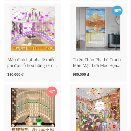
ngủ rèm phòng tắm mà
Vùng Giá Rẻ Bấm Treo
không cần đục lỗ màn hạt
Màn mành gỗ phòng thờ
NEW
gỗ
Màn đính hạt pha lê miễn
Thiên Thần Pha Lê Tranh
phí đục lỗ hoa hồng rèm
Màn Mặt Trời Mọc Họa
trang trí lối đi phòng khách
Tiết Hạt Màn Hiên Phòng
310,000 đ
980,000 đ
phòng ngủ phòng tắm
Khách Vách Ngăn Cửa
rèm cưới lưới đỏ rèm rèm
Màn mành hạt trúc
hạt nhựa phong thủy
HOT