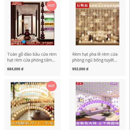
cần đục lỗ mành phòng
hạt pha lê
HOT
thờ
Toàn gỗ đào bầu cửa rèm
Rèm hạt pha lê rèm cửa
hạt rèm cửa phòng tắm
phòng ngủ bông tuyết
phòng ngủ phòng khách
đám cưới vách ngăn khách
684,000 đ
952,000 đ
đối diện cửa rèm treo rèm
sạn hiên nhà rèm nhà
ngăn rèm không đục lỗ
hàng phòng khách nhà vệ
rèm hạt nhựa cao cấp
sinh miễn phí đấm treo
HOT
rèm màn cửa buồng hạt