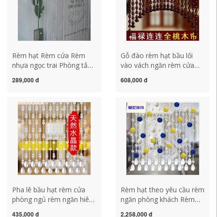
Rèm hạt Rèm cửa Rèm
Gỗ đào rèm hạt bầu lối
nhựa ngọc trai Phòng tắm
vào vách ngăn rèm cửa
Lối vào phòng khách Rèm
rèm lối đi phòng khách
289,000 đ
608,000 đ
phân vùng Rèm treo rèm
phòng ngủ ban công nhà
sợi chỉ bạc Rèm tua rua
vệ sinh nhà tắm lưới treo
màn cửa hạt gỗ
rèm màu đỏ mành hạt gỗ
Pha lê bầu hạt rèm cửa
Rèm hạt theo yêu cầu rèm
phòng ngủ rèm ngăn hiên
ngăn phòng khách Rèm
lối đi phòng khách phòng
phong thủy trang trí hiên
435,000 đ
2,258,000 đ