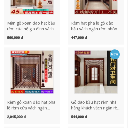
Màn gỗ xoan đào hạt bầu
Rèm hạt pha lê gỗ đào
rèm cửa hộ gia đình vách
bầu vách ngăn rèm phòng
ngăn màn pha lê Rèm
khách hiên nhà tắm phòng
560,000 đ
447,000 đ
phong thủy phòng tắm
ngủ cửa rèm lối đi miễn
nhà vệ sinh rèm treo
phí đục lỗ treo rèm mành
không đục lỗ rèm cửa hạt
hạt trúc
NEW
Rèm gỗ xoan đào hạt pha
Gỗ đào bầu hạt rèm nhà
lê rèm cửa vách ngăn
hàng khách vách ngăn rèm
phòng khách phòng khách
nhà phòng ngủ rèm pha lê
2,045,000 đ
544,000 đ
toilet hiên nhà độ phân
phòng tắm lối đi miễn phí
giải mới tận cửa không
đấm cửa rèm rèm chuỗi