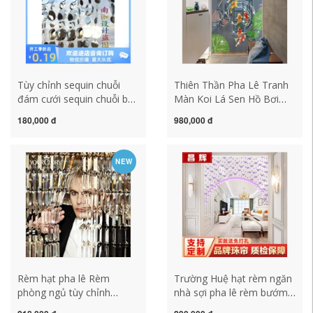
Tùy chỉnh sequin chuỗi
Thiên Thần Pha Lê Tranh
đám cưới sequin chuỗi bạc
Màn Koi Lá Sen Hồ Bơi
trang trí sequin rèm trang
Họa Tiết Hạt Màn Hiên
180,000 đ
980,000 đ
trí sequin rèm sequin rèm
Vách Ngăn Cửa Màn rèm
đầy đủ mười miễn phí vận
hạt gỗ
chuyển mành hạt gỗ
NEW
phong thủy
Rèm hạt pha lê Rèm
Trường Huệ hạt rèm ngăn
phòng ngủ tùy chỉnh
nhà sợi pha lê rèm bướm
Phòng khách Rèm lối vào
trang trí rèm cửa phòng