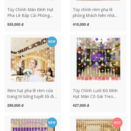
Tùy Chỉnh Màn Đính Hạt
Tùy chỉnh rèm pha lê
Pha Lê Bắp Cải Phòng
phòng khách hiên nhà
Ngủ Bấm Cửa Màn Nhà
phân vùng rèm lối đi trang
555,000 đ
410,000 đ
Vệ Sinh Vệ Sinh Vách Ngăn
trí rèm cửa phòng ngủ
Hiên Lối Đi Bấm Màn Treo
phòng tắm chuỗi hạt treo
manh hat go
rèm mà không cần đục lỗ
NEW
rèm gỗ hạt
Rèm hạt pha lê rèm cửa
Tùy Chỉnh Lưới Đỏ Đính
trang trí bông tuyết lối đi
Hạt Màn Cô Gái Treo
phòng khách phòng ngủ
Trang Trí Bắc Âu Phòng
290,000 đ
427,000 đ
phòng tắm chuỗi hạt
Khách Vách Ngăn Màn
thành vách ngăn rèm
Phòng Ngủ Nhà Vệ Sinh
không đục lỗ rèm hạt gỗ
Màn Cửa Nhà Tự Do Đục
NEW
HOT
Lỗ mành hạt nhựa trúc