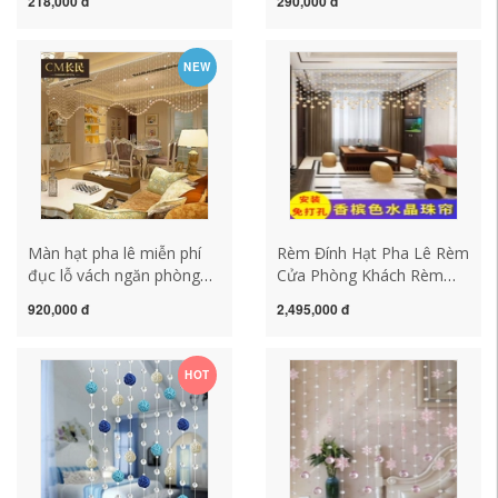
218,000 đ
290,000 đ
tủ giày Rèm ngăn nửa treo
khách phòng ngủ hiên lối
Rèm phong thủy Rèm
đi mà không cần đục lỗ
trang trí nhà hàng khách
rèm hạt phòng thờ
NEW
sạn màn hạt gỗ
Màn hạt pha lê miễn phí
Rèm Đính Hạt Pha Lê Rèm
đục lỗ vách ngăn phòng
Cửa Phòng Khách Rèm
khách hiên lối đi rèm cửa
Ngăn Nhà Lối Đi Vào Nhà
920,000 đ
2,495,000 đ
hạt trang trí treo rèm
Hàng Rèm Cửa Vật Trang
chuỗi hạt phòng ngủ rèm
Trí Ánh Sáng Sang Trọng
rèm gỗ hạt
Miễn Phí Đục Lỗ Mới rèm
HOT
hạt pha lê