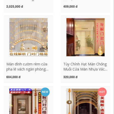
đi phòng khách phòng ngủ
ngăn vệ sinh hiên lối đi
2,025,000 đ
409,000 đ
phòng tắm rèm treo rèm
rèm thành bếp phòng ngủ
không đục lỗ mành hạt
rèm không đục lỗ rèm hạt
gỗ cao cấp
Màn đính cườm rèm cửa
Tùy Chỉnh Hạt Màn Chống
pha lê vách ngăn phòng
Muỗi Cửa Màn Nhựa Vách
khách mới hiên nhà tắm
Ngăn Màn Nhà Phòng
604,000 đ
320,000 đ
hạt trang trí bầu treo màn
Khách Hiên Nhà Trang Trí
không đục lỗ màn hạt
Phòng Ngủ Bầu Màn
nhựa
Không Đục Lỗ màn chuỗi
NEW
HOT
hạt