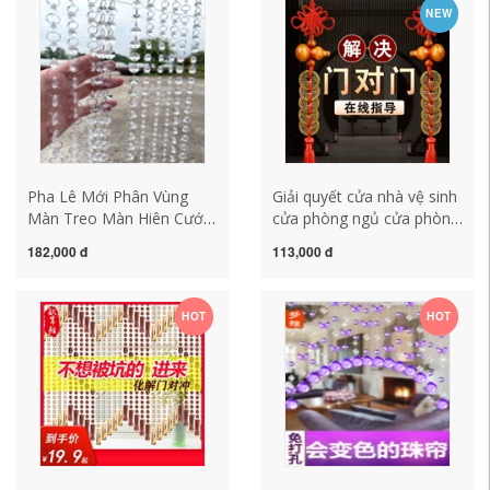
lê cao cấp
hợp kim nhôm theo dõi
NEW
màn cửa hạt nhựa
Pha Lê Mới Phân Vùng
Giải quyết cửa nhà vệ sinh
Màn Treo Màn Hiên Cưới
cửa phòng ngủ cửa phòng
Acrylic Pha Lê Hình Bát
tắm hộ gia đình rèm mặt
182,000 đ
113,000 đ
Giác Hạt Màn Đính Hạt
dây chuyền vách ngăn rèm
Đường Hàng Đầu Trang
cửa rèm hạt rèm rèm cửa
Trí Trần rèm hạt gỗ
bằng hạt cườm
HOT
HOT