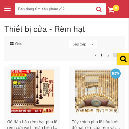
0
Toggle
navigation
Thiết bị cửa - Rèm hạt
Grid
Sắp xếp
1
2
NEW
Gỗ đào bầu rèm hạt pha lê
Tùy chỉnh pha lê bầu lưới
rèm cửa vách ngăn hiên lối
đỏ hạt rèm cửa rèm vách