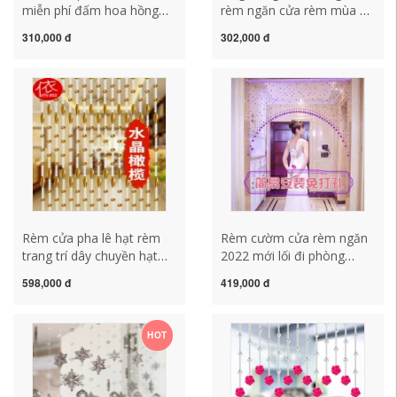
miễn phí đấm hoa hồng
rèm ngăn cửa rèm mùa hè
trang trí lối đi phòng khách
nhà phòng ngủ rèm hạt
310,000 đ
302,000 đ
phòng ngủ rèm phòng
miễn phí đấm sợi từ tính
tắm đám cưới lưới người
tự hấp thụ cửa sợi rèm
nổi tiếng rèm treo mành
rèm pha lê cao cấp
hạt nhựa
Rèm cửa pha lê hạt rèm
Rèm cườm cửa rèm ngăn
trang trí dây chuyền hạt
2022 mới lối đi phòng
hiên vách ngăn phòng
khách hạt pha lê trang trí
598,000 đ
419,000 đ
khách màn treo rèm hạt
nhà cửa Phong Thủy rèm
phòng tắm tùy chọn đục lỗ
treo không đục lỗ hạt pha
rèm hạt châu
lê làm rèm cửa
HOT