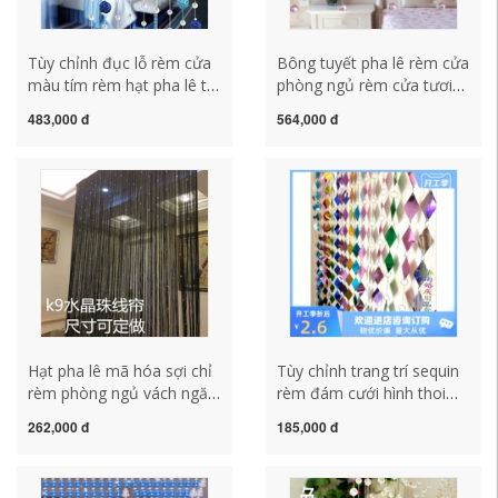
Tùy chỉnh đục lỗ rèm cửa
Bông tuyết pha lê rèm cửa
màu tím rèm hạt pha lê tối
phòng ngủ rèm cửa tươi
giản hiện đại ánh sáng
mát Bắc Âu trang trí
483,000 đ
564,000 đ
phòng ngủ sang trọng cửa
phòng khách phòng ăn tủ
hiên vách ngăn phòng
giày vách ngăn pha lê rèm
khách lối đi màn chuỗi pha
không đục lỗ mành rèm
lê
hạt nhựa
Hạt pha lê mã hóa sợi chỉ
Tùy chỉnh trang trí sequin
rèm phòng ngủ vách ngăn
rèm đám cưới hình thoi
rèm cửa đám cưới rèm
chuỗi sequin nền sân khấu
262,000 đ
185,000 đ
hạt rèm phòng khách tua
rèm phân vùng rèm chuỗi
rua rèm khách sạn hiên
sequin trang trí đám cưới
rèm trang trí làm màn cửa
rèm rèm cửa pha lê cao