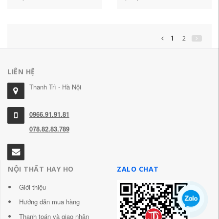
ăn ban công trang trí miễn
nhà rèm rèm cong rèm
phí đục lỗ treo rèm rèm
cửa mây cầu rèm hạt pha
hạt pha lê
lê không đục lỗ rèm hạt
phòng thờ
1
2
LIÊN HỆ
Thanh Trì - Hà Nội
0966.91.91.81
078.82.83.789
NỘI THẤT HAY HO
ZALO CHAT
Giới thiệu
Hướng dẫn mua hàng
Thanh toán và giao nhận