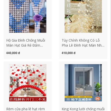
bằng hạt cườm
cấp
Hộ Gia Đình Chống Muỗi
Tùy Chỉnh Không Có Lỗ
Màn Hạt Giá Rẻ Đấm
Pha Lê Đính Hạt Màn Nhà
Nhựa Treo Màn Bầu Cửa
Hàng Khách Phân Vùng
440,000 đ
410,000 đ
Màn Hiên Trang Trí Mùa
Màn Trang Trí Cửa Treo
Hè Hạt Pha Lê Vách Ngăn
Tường Treo Đính Hạt Hiên
Màn màn hạt cườm
Màn Lưới Đỏ bắc Âu Mới
rem hat cuom
Rèm cửa pha lê hạt rèm
King Kong lưới chống muỗi