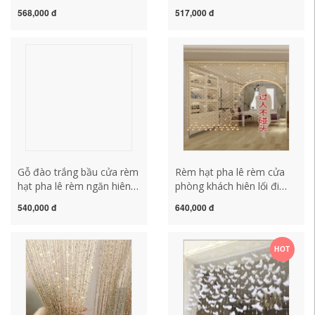
tắm nhà vệ sinh trang trí
phòng khách phòng ngủ
568,000 đ
517,000 đ
phòng khách lối đi hiên
trang trí đơn giản bông
nhà phân vùng miễn phí
tuyết rèm treo không đục
đấm treo rèm mành hạt
lỗ rèm bàn thờ hạt nhựa
nhựa trúc đẹp
Gỗ đào trắng bầu cửa rèm
Rèm hạt pha lê rèm cửa
hạt pha lê rèm ngăn hiên
phòng khách hiên lối đi
lối đi phòng khách phòng
vách ngăn rèm vệ sinh bầu
540,000 đ
640,000 đ
tắm rèm phong thủy
khối phòng ngủ trang trí
không đục lỗ rèm cửa pha
nhà cửa rèm treo mành
lê
rèm hạt nhựa
HOT