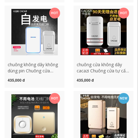
minh không dùng pin tự
tử thông minh siêu đường
tạo ra điều khiển từ xa
dài không dùng pin chuong
HOT
HOT
chống nước điện tử một
cua khong day chuông cửa
đến hai phong cách Anh
không dây chống nước
chuông báo không dây
chuông cửa không dây
xiaomi
chuông không dây không
chuông cửa không dây
dùng pin Chuông cửa
cacazi Chuông cửa tự cấp
không dây tự tạo tại nhà
nguồn chống nước không
435,000 đ
435,000 đ
điều khiển từ xa điện tử
dây tại nhà không dùng pin
thông minh đường dài
Điều khiển từ xa điện tử
không dùng pin Ling 1-2-1
thông minh đường dài một
HOT
NEW
không thấm nước chuông
đến hai đến ba chuông
kawasan chuông điện tử
cửa không dây cao cấp
không dây
chuông cửa có dây
panasonic