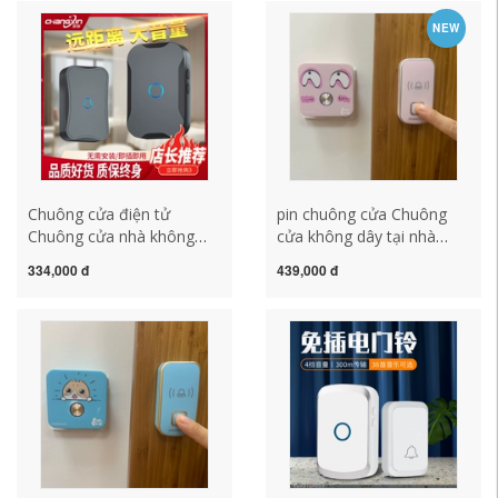
dùng pin gọi cho bệnh
minh một đến hai đến một
NEW
nhân dành cho người già
chuong cua khong day
chuông cửa không dây
chuông cửa không dây
kawasan bộ chuông cửa
cao cấp
không dây
Chuông cửa điện tử
pin chuông cửa Chuông
Chuông cửa nhà không
cửa không dây tại nhà
dây mới siêu xa chuông
Chuông cửa thông minh
334,000 đ
439,000 đ
gọi cho người già mà
siêu dài điều khiển từ xa
không cần bấm lỗ chuông
điện tử âm lượng lớn dễ
cửa không dây cao cấp
thương âm nhạc sáng tạo
chuông không dây
một đến hai pin chuông
cửa không dây chuông
báo không dây