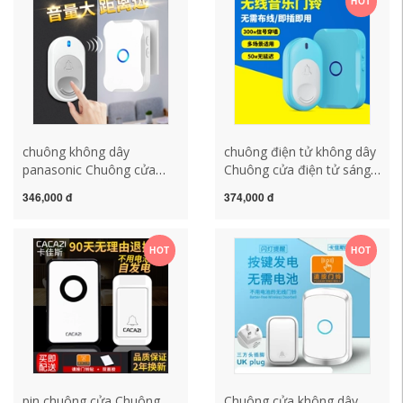
HOT
Đài Loan và Nhật Bản pin
xa điện tử một đến hai pin
chuông cửa chuông cửa
chuông cửa không dây
không dây không dùng pin
chuông kawasan
chuông không dây
chuông điện tử không dây
panasonic Chuông cửa
Chuông cửa điện tử sáng
không dây tại nhà thông
tạo màu xanh dễ thương
346,000 đ
374,000 đ
minh điện tử khoảng cách
không dây âm nhạc gia
cực xa điều khiển từ xa
đình chuông cửa điều
Chuông cửa một đến một
khiển từ xa khoảng cách
HOT
HOT
đến hai thiết bị gọi bệnh
cực xa chuông cửa máy
nhân cao tuổi chuong
nhắn tin chuong bao dong
khong day pin chuông cửa
khong day chuông cửa
không dây
không dây panasonic
pin chuông cửa Chuông
Chuông cửa không dây