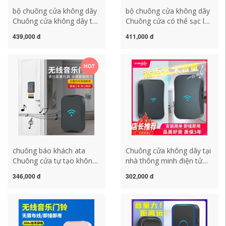
bộ chuông cửa không dây
bộ chuông cửa không dây
Chuông cửa không dây tại
Chuông cửa có thể sạc lại
nhà Chuông cửa thông
Không dây tầm xa Mẫu pin
439,000 đ
411,000 đ
minh siêu dài điều khiển từ
gia đình Mô hình DC chưa
xa điện tử âm lượng lớn
cắm Điện tử thông minh
dễ thương âm nhạc sáng
Người gọi chuông cửa
HOT
tạo một đến hai chuông
không dây chống nước pin
cửa không dây cao cấp
chuông cửa
chuông cửa kawasan
chuông báo khách ata
Chuông cửa không dây tại
Chuông cửa tự tạo không
nhà thông minh điện tử
cần pin, pin cắm không
khoảng cách cực xa điều
346,000 đ
302,000 đ
dây tại nhà, máy nhắn tin
khiển từ xa Chuông cửa
từ xa siêu xa chuông
một đến một đến hai thiết
kawasan chuông cửa
bị gọi bệnh nhân cao tuổi
không dây kawasan
chuông kawasan chuông
cửa không dây panasonic