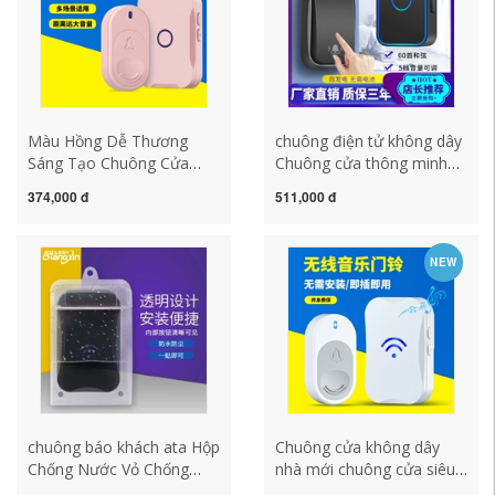
Màu Hồng Dễ Thương
chuông điện tử không dây
Sáng Tạo Chuông Cửa
Chuông cửa thông minh
Điện Tử Không Dây Nhạc
gia đình không dây đa
374,000 đ
511,000 đ
Gia Đình Khoảng Cách
chức năng, máy nhắn tin
Siêu Dài Chuông Cửa Điều
chuông cửa điện tử tự tạo
Khiển Từ Xa Chuông Cửa
khoảng cách cực xa, 1-2
NEW
Trẻ Em Chuông Cửa
đến 1-1 chuông kawasan
chuông điện không dây
chuông không dây
panasonic chuông báo
khách không dây
chuông báo khách ata Hộp
Chuông cửa không dây
Chống Nước Vỏ Chống
nhà mới chuông cửa siêu
Nước Hộp Chống Nước
dài điều khiển từ xa điện