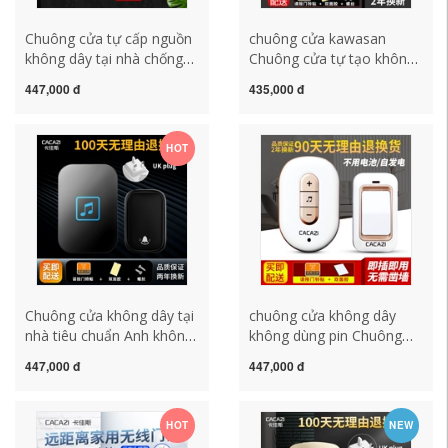
Chuông cửa tự cấp nguồn
chuông cửa kawasan
không dây tại nhà chống
Chuông cửa tự tạo không
nước khoảng cách cực xa
dây hộ gia đình không
447,000 đ
435,000 đ
điện tử điều khiển từ xa
dùng pin điều khiển từ xa
cắm miễn phí máy nhắn
điện tử đường dài Người
tin người già loại 86
gọi chuông cửa một đến
HOT
chuong cua khong day
hai không thấm nước
chuông cửa không dây
chuông cửa không dây
cao cấp
chống nước pin chuông
cửa không dây
Chuông cửa không dây tại
chuông cửa không dây
nhà tiêu chuẩn Anh không
không dùng pin Chuông
dùng pin đường dài tự tạo
cửa không dây không dây
447,000 đ
447,000 đ
nước không dùng pin điều
dùng pin Động năng tại
khiển từ xa điện tử một
nhà Chuông cửa tự tạo
đến hai chuông cửa
người gọi đường dài từ
HOT
NEW
kawasan chuông báo
một đến hai đến ba