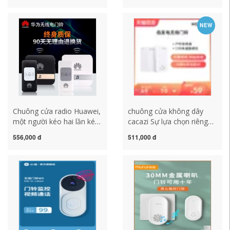
dõi từ xa thông minh cửa
khiển từ xa chuông cửa
phòng thủ của nhà máy
điện tử chống thấm nước
NEW
ảnh pin chuông cửa không
xuyên tường một kéo hai
dây chuong khong day
kéo một chuông cửa
cacazi chuông bấm cửa
Chuông cửa radio Huawei,
chuông cửa không dây
một người kéo hai lần kéo,
cacazi Sự lựa chọn riêng
một chuông cửa dài -thiết
của Honor về chuông cửa
556,000 đ
511,000 đ
bị gọi chuông cửa điều
không dây tự tạo cho hộ
khiển từ xa thông minh
gia đình có khả năng
điện tử chuông báo không
chống mưa và không thấm
dây chuông cửa không dây
nước truyền dẫn đường
kawasan
dài điện tử một đối một
không thấm nước chuông
báo khách ata chuong bao
dong khong day