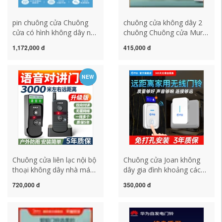
pin chuông cửa Chuông
chuông cửa không dây 2
cửa có hình không dây nhà
chuông Chuông cửa Murui
mắt mèo điện tử camera
không dây gia đình khoảng
1,172,000 đ
415,000 đ
giám sát cửa thông minh
cách cực xa điều khiển từ
điện thoại di động video từ
xa mới Chuông cửa điện
xa hai trong một chuông
tử ông già máy nhắn tin
NEW
kawasan chuông bấm cửa
nhắc cửa điện chuong
khong day chuông cửa
không dây kawasan
Chuông cửa liên lạc nội bộ
Chuông cửa Joan không
thoại không dây nhà máy
dây gia đình khoảng cách
bộ đàm hai chiều khoảng
cực xa Chuông cửa điện tử
720,000 đ
350,000 đ
cách cực xa máy bộ đàm
một đến hai điều khiển từ
nhà trà bệnh viện người
xa Máy nhắn tin bệnh
già máy nhắn tin chuong
nhân cao tuổi thông minh
cua khong day chuông
chuông cửa panasonic