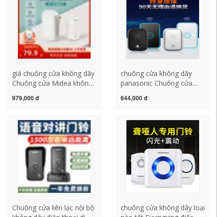
không dây không dùng pin
không dây chuông cửa
không dây xiaomi
giá chuông cửa không dây
chuông cửa không dây
Chuông cửa Midea không
panasonic Chuông cửa
dây nhà thông minh
radio thế hệ tự lực của
979,000 đ
644,000 đ
khoảng cách cực xa tự
Huawei, một người kéo
phát điều khiển từ xa điện
chuông cửa một gia đình,
tử nhắn tin một-một cho
chuông cửa điều khiển từ
bệnh nhân cao tuổi
xa thông minh điện tử dài
chuông cửa không dây
giá chuông cửa không dây
cao cấp chuong khong day
chuông cửa kawasan
Chuông cửa liên lạc nội bộ
chuông cửa không dây loại