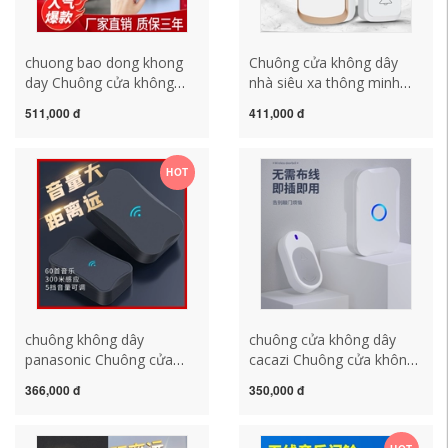
chuong bao dong khong
Chuông cửa không dây
day Chuông cửa không
nhà siêu xa thông minh
dây tại nhà Thông minh
điều khiển từ xa cắm-miễn
511,000 đ
411,000 đ
Người gọi đường dài siêu
phí chuông cửa sàn công
xa Không cần cắm Chuông
tắc điện tử người già máy
cửa điện tử tự cấp nguồn
nhắn tin chuông hình
HOT
Một đến hai đến một một
không dây chuông bấm
chuông bấm cửa giá
cửa
chuông cửa không dây
chuông không dây
chuông cửa không dây
panasonic Chuông cửa
cacazi Chuông cửa không
không dây tiêu chuẩn Mỹ
dây tại nhà khoảng cách
366,000 đ
350,000 đ
Ổ cắm tiêu chuẩn Mỹ Điều
cực xa không dây Máy
khiển từ xa một-hai-một
nhắn tin cho người già
có sẵn ở Canada, Hoa Kỳ,
Chuông cửa điều khiển từ