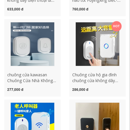
không dây điện thoại di
nào tốt Fuyingxing điếc-
động hai chiều máy bộ
câm điếc-khiếm thính đặc
633,000 đ
760,000 đ
đàm đường dài gọi nhà
biệt chuông cửa nhà
hàng máy nhắn tin nhà
không dây điều khiển từ xa
hàng trà chuông cửa
máy nhắn tin điện tử
HOT
không dây cao cấp chuông
người già chuông báo
cửa panasonic không dây
khách ata chuông bấm
cửa
chuông cửa kawasan
Chuông cửa hộ gia đình
Chuông Cửa Nhà Không
chuông cửa không dây
Dây Cực Tầm Xa Điện Tử
máy nhắn tin chuông điều
277,000 đ
286,000 đ
Thông Minh Điều Khiển Từ
khiển từ xa siêu dài
Xa Chuông Cửa Đinh Đồng
khoảng cách điện tử
Chuông Cửa Người Cao
chuông vào nhà không
Tuổi Người Gọi chuông
giới hạn chuông cửa
cửa không dây không
chuông cửa cacazi chuông
dùng pin chuông không
báo không dây
dây