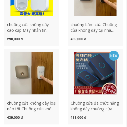
chuông cửa không dây
chuông bấm cửa Chuông
cao cấp Máy nhắn tin
cửa không dây tại nhà
dành cho người cao tuổi
Chuông cửa không dùng
290,000 đ
439,000 đ
báo thức tại nhà Chuông
pin Bệnh nhân gọi một
gọi một chạm Chuông gọi
đến hai điều khiển từ xa
đầu giường Chuông gọi
điện tử thông minh
NEW
chuông chuông cửa không
chuông báo khách ata
dây panasonic chuông cửa
chuông không dây
không dây không dùng pin
chuông cửa không dây loại
Chuông cửa đa chức năng
nào tốt Chuông cửa không
không dây chuông cửa
dây tại nhà không cần điện
nhà người già máy nhắn
439,000 đ
411,000 đ
Điều khiển từ xa một đến
tin điều khiển từ xa đường
hai điện tử thông minh
dài chuông cửa thông