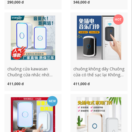
290,000 đ
346,000 đ
Bắn Công Tắc Chuông
tử một đến hai chuông
Cửa Ngoài Trời Chống
cửa điều khiển từ xa văn
Mưa Ổ Cắm Điện Vỏ Bảo
phòng sáng tạo chuông
HOT
Vệ Vỏ Chống Nước Hộp Lá
không dây không dùng pin
Chắn chuong cua khong
chuông cửa không dây 2
day chuông cửa không dây
chuông
chống nước
chuông cửa kawasan
chuông không dây Chuông
Chuông cửa nhắc nhở
cửa có thể sạc lại Không
không dây tại nhà thông
dây tầm xa Mẫu pin gia
411,000 đ
411,000 đ
minh khoảng cách cực xa
đình Mô hình DC chưa
tự tạo pin không cần bấm
cắm Điện tử thông minh
chuông cửa 1-2 đến 1-1
Người gọi bộ chuông cửa
NEW
chuông cửa cacazi chuông
không dây chuông báo
không dây không dùng pin
không dây