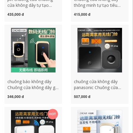
cửa không dây tự tạo
thông minh tự tạo tiêu
chống nước, chuông cửa
chuẩn Anh sử dụng tại nhà
435,000 đ
415,000 đ
điều khiển từ xa điện tử
không cần pin, điều khiển
thông minh đường dài
từ xa và chống nước, phù
không dùng pin một cho
hợp Hong Kong, Trung
hai chuong bao dong
Quốc chuông điện không
khong day chuông báo
dây panasonic chuông cửa
khách ata
không dây xiaomi
chuông báo không dây
chuông cửa không dây
Chuông cửa không dây gia
panasonic Chuông cửa
đình không dùng pin
không dây tiêu chuẩn Anh
346,000 đ
507,000 đ
Chuông cửa điều khiển từ
Chuông cửa điện tự động
xa siêu xa Chuông cửa
Chuông cửa điện tử gia
thông minh một đến hai
dụng đường dài một đến
HOT
một không thấm nước
hai Bảng lớn tiêu chuẩn
chuông cửa không dây
Anh loại 86 chuông nhà
kawasan chuông nhà
không dây chuông điện