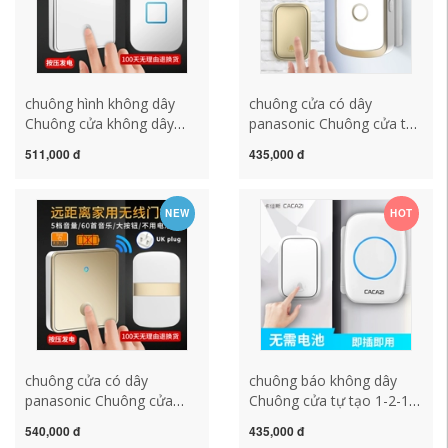
không dây
không dây
chuông hình không dây
chuông cửa có dây
Chuông cửa không dây
panasonic Chuông cửa tự
tiêu chuẩn Anh tấm lớn 86
tạo, chuông cửa điện tử
511,000 đ
435,000 đ
loại nút tự tạo tại nhà
điều khiển từ xa 1-2,
Chuông cửa không dây
chuông cửa thông minh
thông minh chống nước
không dây tại nhà không
NEW
HOT
Hồng Kông Phong cách
dùng pin chuông không
Anh Vương quốc Anh
dây panasonic chuông cửa
chuông điện tử không dây
kawasan
chuông báo khách ata
chuông cửa có dây
chuông báo không dây
panasonic Chuông cửa
Chuông cửa tự tạo 1-2-1
không dây tiêu chuẩn Anh
không dây tại nhà Chuông
540,000 đ
435,000 đ
tại nhà Chuông cửa thông
cửa điều khiển từ xa điện