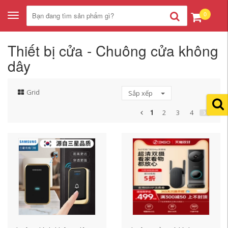
0
Toggle
navigation
Thiết bị cửa - Chuông cửa không
dây
Grid
Sắp xếp
1
2
3
4