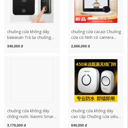
chuông cửa không dây
chuông cửa cacazi Chuông
kawasan Trả lại chuông
cửa có hình có camera
cửa không dây, một lần
giám sát nhà hiển thị điện
346,000 đ
2,666,000 đ
kéo, hai người kéo một
tử thông minh mắt mèo
chuông cửa dài -cửa điện
không dây cho Xiaomi
tử thư điện tử thiết bị điều
Mijia chuông cửa
khiển điều khiển từ xa pin
panasonic không dây giá
chuông cửa chuong cua
chuông cửa không dây
khong day
chuông cửa không dây
chuông cửa không dây
chống nước Xiaomi Smart
cao cấp Chuông cửa siêu
Cat Eye 1S Gate Bell Bell
dài Fuyingxing không dây
3,176,000 đ
640,000 đ
Điện tử không dây theo
gia đình thông minh điều