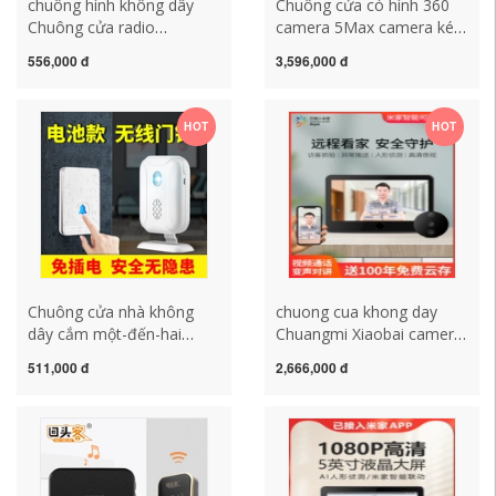
chuông hình không dây
Chuông cửa có hình 360
Chuông cửa radio
camera 5Max camera kép
Samsung, một kéo, hai
4 triệu gia dụng thông
556,000 đ
3,596,000 đ
kéo một chuông cửa dài -
minh mắt mèo giám sát
thiết bị gọi chuông cửa
không dây gương cửa điện
điều khiển từ xa thông
tử mắt mèo chuông hình
HOT
HOT
minh chuông không dây
không dây chuông không
không dùng pin chuông
dây không dùng pin
báo không dây
Chuông cửa nhà không
chuong cua khong day
dây cắm một-đến-hai
Chuangmi Xiaobai camera
khoảng cách cực xa điện
giám sát cửa nhà mắt
511,000 đ
2,666,000 đ
tử thông minh máy nhắn
mèo điện tử thông minh
tin dành cho người già pin
với màn hình chuông cửa
không thấm nước chuong
video không dây chuông
bao dong khong day
báo không dây chuong
chuông cửa panasonic
cua khong day
không dây