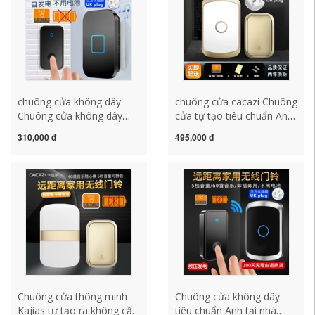
khách không dây
chuông báo không dây
chuông cửa không dây
chống nước
chuông cửa không dây
chuông cửa cacazi Chuông
Chuông cửa không dây
cửa tự tạo tiêu chuẩn Anh
tiêu chuẩn Anh tại nhà
không dây gia đình không
310,000 đ
495,000 đ
Chuông cửa thông minh
dùng pin Điện tử thông
không dùng pin tự tạo ra
minh điều khiển từ xa
điều khiển từ xa chống
Chuông cửa đường dài
nước điện tử một đến hai
Người gọi chuông giá
phong cách Anh chuông
chuông cửa không dây
cửa không dây xiaomi
chuông cửa có dây
chuông kawasan
panasonic
Chuông cửa thông minh
Chuông cửa không dây
Kajias tự tạo ra không cần
tiêu chuẩn Anh tại nhà