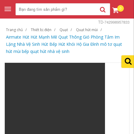
0
Toggle
navigation
TD-742998957833
Trang chủ
Thiết bị điện
Quạt
Quạt hút mùi
Airmate Hút Hút Mạnh Mẽ Quạt Thông Gió Phòng Tắm Im
Lặng Nhà Vệ Sinh Hút Bếp Hút Khói Hộ Gia Đình mô tơ quạt
hút mùi bếp quạt hút nhà vệ sinh