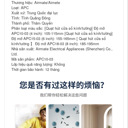
Thương hiệu: Airmate/Aimete
Loạt: APC
Xuất xứ: Trung Quốc đại lục
Tỉnh: Tỉnh Quảng Đông
Thành phố: Thâm Quyến
Phân loại màu sắc: [Quạt hút cửa sổ kính/tường] Độ mở
APC10-03 (4 inch): 105-115mm [Quạt hút cửa sổ kính/tường]
Độ mở APC15-03 (6 inch): 155-165mm [ Quạt hút cửa sổ
kính/tường 】 Độ mở APC18-03 (8 inch): 185-195mm
Nhà sản xuất: Airmate Electrical Appliances (Shenzhen) Co.,
Ltd.
Mã sản phẩm: APC10-03
Lớp hiệu quả năng lượng: Không
Thời gian bảo hành: 12 tháng