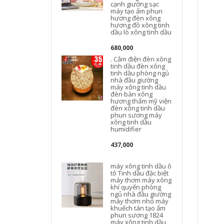
cạnh giường sạc
máy tạo ẩm phun
hương đèn xông
hương đồ xông tinh
dầu lò xông tinh dầu
680,000
. Cắm điện đèn xông
tinh dầu đèn xông
tinh dầu phòng ngủ
nhà đầu giường
máy xông tinh dầu
đèn bàn xông
hương thẩm mỹ viện
đèn xông tinh dầu
phun sương máy
xông tinh dầu
humidifier
437,000
máy xông tinh dầu ô
tô Tinh dầu đặc biệt
máy thơm máy xông
khí quyển phòng
ngủ nhà đầu giường
máy thơm nhỏ máy
khuếch tán tạo ẩm
phun sương 1824
máy xông tinh dầu