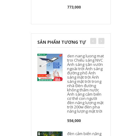
773,000
SẢN PHẨM TƯƠNG TỰ
den nang luong mat
troi Chiếu sáng NVC
Ánh sáng sân vườn
ngoài trời Ánh sáng
đường phố Ánh
sáng mặt trời Ánh
sáng mặt trời trong
nhà Đèn đường
không thấm nước
Ánh sáng cảm biến
cơ thể con người
đèn năng lượng mặt
trời 200w đèn pha
năng lượng mặt trời
556,000
đèn cảm biến năng