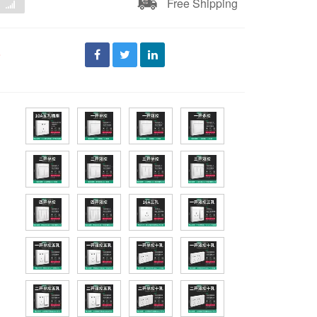
Free Shipping
đ