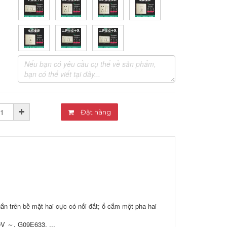
Đặt hàng
n trên bề mặt hai cực có nối đất; ổ cắm một pha hai
V ～, G09E633, ...