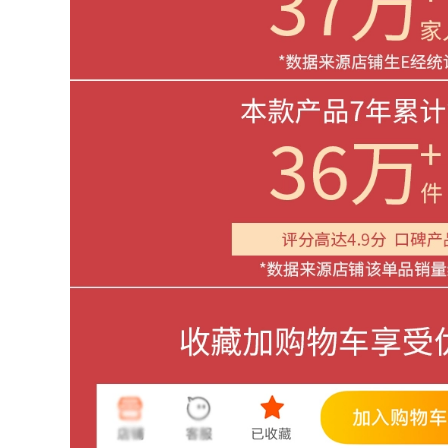
415,000
trần
quạt sưởi nhà tắm
Lei Shi Boutique
277,000
Phòng tắm Phòng
tắm Ánh sáng Máy
đèn nam châm âm
xả ấm Ác đèn sưởi
trần Đèn trần LED
nhà tắm âm trần
Ultra -thin LED
nên mua đèn sưởi
Square Square
nhà tắm loại nào
Phòng khách Đèn
phòng khách Đơn
giản Đơn giản hiện
580,000
đại đèn chùm thả
quạt sưởi nhà tắm
trần op tran
Đèn Oaks Yuba
phòng tắm tích hợp
286,000
quạt hút gió sưởi
âm trần chiếu sáng
Phòng ngủ ban
quạt sưởi phòng
công hình chữ nhật
tắm năm trong một
mới đèn op tran
đèn sưởi âm trần
đèn vuông âm trần
đèn hồng ngoại
sưởi ấm
286,000
đèn led âm tường
3,360,000
Đèn trần LED Đèn
èn vật lý trị liệu
phòng ngủ tối giản
hồng ngoại xa hộ
hiện đại đèn led âm
gia đình Đèn sưởi
trần philips chính
ấm Đèn làm đẹp
hãng đèn downlight
Salon Đặc biệt Hệ
9w rạng đông
thống sưởi đèn hai
đầu giá đèn sưởi
852,000