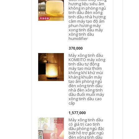
hương liệu siêu âm
không in phòng ngủ
tinh dầu đèn xông
tinh dầu nhà hương
câm máy tạo độ ẩm
phun hương máy
xong tinh dầu máy
xông tinh dầu
humidifier
370,000
Máy xông tinh dầu
KOMEITO máy xông
tinh dầu tự động
máy tạo mùi thơm
không khí khử mùi
kháng khuẩn máy
tạo ẩm phòng ngủ
đèn xông tinh dầu
nhà đèn xông tinh
dầu đuổi muỗi máy
xông tinh dầu cao
cấp
Đ
1,577,000
Máy xông tinh dầu
có giá trị cao tinh
dầu phòng ngủ đặc
biệt hỗ trợ giấc ngủ
đèn xông tinh dầu