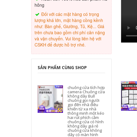
hỏng
Đối với các mặt hàng có trọng
lượng khá lớn, mặt hàng cồng kềnh
như: Bàn ghế, Giường, Tủ, Kệ... Giá
trên chưa bao gồm chi phí cân nặng
và vận chuyển. Vui lòng liên hệ với
CSKH để được hỗ trợ nhé.
SẢN PHẨM CÙNG SHOP
chuông cửa tích hợp
camera Chuông cửa
không dây Bull
chuông gọi người
gọi đến nhà điều
khiển từ xa nhà
thông minh một kéo
hai rút phích cắm
chuông cửa có hình
không dây giá rẻ
chuông cửa không
dây có màn hình