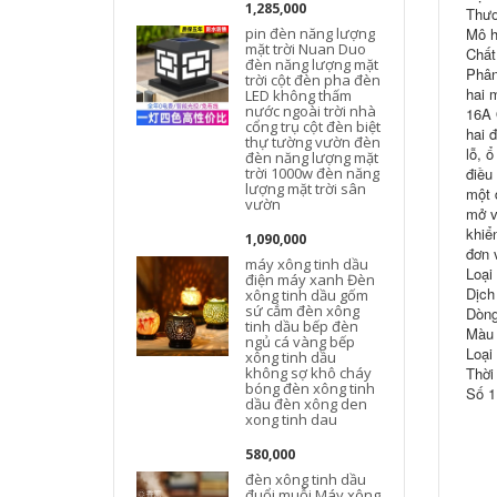
1,285,000
Thươ
pin đèn năng lượng
Mô h
mặt trời Nuan Duo
Chất
đèn năng lượng mặt
Phân
trời cột đèn pha đèn
hai 
h
LED không thấm
nước ngoài trời nhà
16A 
t
cổng trụ cột đèn biệt
hai 
thự tường vườn đèn
lỗ, 
đèn năng lượng mặt
trời 1000w đèn năng
điều
lượng mặt trời sân
một 
vườn
mở v
khiể
1,090,000
đơn 
máy xông tinh dầu
Loại
điện máy xanh Đèn
Dịch
xông tinh dầu gốm
sứ cắm đèn xông
Dòng
tinh dầu bếp đèn
Màu 
ngủ cá vàng bếp
Loại
xông tinh dầu
không sợ khô cháy
Thời
bóng đèn xông tinh
Số 1
dầu đèn xông den
xong tinh dau
580,000
đèn xông tinh dầu
đuổi muỗi Máy xông