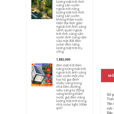
lượng mặt trời Ánh
sáng sân vườn
ngoài trời năng
lượng mặt trời Ánh
sáng sân vườn
không thấm nước
Hiện đại đơn giản
ngoài trời Ánh sáng
cảnh quan ngoài
trời Ánh sáng sân
vườn Ánh sáng cắm
vào mặt đất đèn
solar đèn năng
lượng mặt trời trụ
cổng
1,882,000
đèn mặt trời Đèn
năng lượng mặt trời
ngoài trời ánh sáng
MÔ
sân vườn một cho
hai hộ gia đình
chiếu sáng trong
nhà Đèn đường
siêu sáng tự động
sáng không thấm
Số g
nước giá đèn năng
Tình
lượng mặt trời trong
Tên 
nhà solar light 300w
ip67
cực 
Đặc 