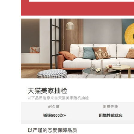
nhà tắm máy sưởi
nhà tắm
LED trần ánh sáng
349,000
-Điều chỉnh ánh
sáng không có ánh
sáng phòng ngủ
giá đèn sưởi Đèn
sáng tạo cá tính
sưởi treo tường
sáng tạo tròn cho
Rongshida treo
trẻ em ánh sáng ấm
tường Yuba miễn
áp màu hồng lãng
phí đèn sưởi phòng
mạn đèn led mắt
tắm treo tường sưởi
trâu đèn thả văn
ấm không khí sưởi
phòng
ấm tích hợp chống
thấm nước chống
1,606,000
cháy nổ đèn sưởi
ấm giá đèn sưởi
764,000