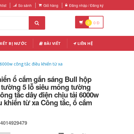
list
So sánh
Giỏ hàng
Đăng nhập / Đăng ký
0
0
Đ
IẾT BỊ NƯỚC
BÀI VIẾT
LIÊN HỆ
 6000w công tắc điều khiển từ xa
hiển ổ cắm gắn sáng Bull hộp
 tường 5 lỗ siêu mỏng tường
ông tắc dây điện chịu tải 6000w
u khiển từ xa Công tắc, ổ cắm
44014929479