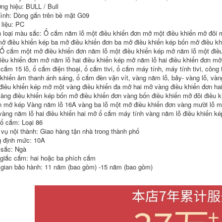
phòng ngủ sử dụng
phòng tắm nhà ấm
ng hiệu: BULL / Bull
máy xông tinh dầu
đèn miễn phí cú
ình: Dòng gắn trên bề mặt G09
đấm đèn sưởi
halogen đèn sưởi
 liệu: PC
594,000
âm trần
 loại màu sắc: Ổ cắm năm lỗ một điều khiển đơn mở một điều khiển mở đôi m
máy xông tinh dầu
mở điều khiển kép ba mở điều khiển đơn ba mở điều khiển kép bốn mở điều kh
umidifier Liuli
764,000
home phòng ngủ
Ổ cắm một mở điều khiển đơn năm lỗ một điều khiển kép mở năm lỗ một điều
hơm trị liệu tạo ẩm
máy sưởi phòng
điều khiển đơn mở năm lỗ hai điều khiển kép mở năm lỗ hai điều khiển đơn mở
hỗ trợ giấc ngủ đèn
ngủ Op ánh sáng
ổ cắm 15 lỗ, ổ cắm điện thoại, ổ cắm tivi, ổ cắm máy tính, máy tính tivi, côn
xông tinh dầu máy
bóng đèn LED sưởi
trợ giúp giấc ngủ
ấm bong bóng sưởi
 khiển âm thanh ánh sáng, ổ cắm đèn vặn vít, vàng năm lỗ, bảy- vàng lỗ, vàn
siêu âm máy xông
ấm treo tường Yuba
điều khiển kép mở một vàng điều khiển đa mở hai mở vàng điều khiển đơn ha
hương đèn xông
bóng bong bóng
àng điều khiển kép bốn mở điều khiển đơn vàng bốn điều khiển mở đôi điều 
hương đèn thắp
phòng tắm phòng
n mở kép Vàng năm lỗ 16A vàng ba lỗ một mở điều khiển đơn vàng mười lỗ mộ
hương đèn xông
tắm chống cháy nổ
tinh dầu gỗ đốt tinh
hộ gia đình nên
vàng năm lỗ hai điều khiển hai mở ổ cắm máy tính vàng năm lỗ điều khiển ké
dầu
mua đèn sưởi nhà
 ổ cắm: Loại 86
tắm loại nào đèn
 vụ nội thành: Giao hàng tận nhà trong thành phố
sưởi phòng tắm
1,762,000
 định mức: 10A
đèn sưởi nhà tắm
290,000
sắc: Ngà
âm trần Đèn đèn
 giắc cắm: hai hoặc ba phích cắm
lồng truyền thống
Op Lighting Bóng
Yuba Đèn hâm mộ
đèn sưởi nhà tắm
 gian bảo hành: 11 năm (bao gồm) -15 năm (bao gồm)
Đèn tích hợp Đèn
Yuba bóng đèn sưởi
tích hợp Nhà vệ sinh
nhà vệ sinh 275W
Lào -Kiểu trần Bong
không thấm nước
bóng Tường giá đèn
chống cháy nổ bóng
sưởi nhà tắm giá
đèn chiếu sáng
đèn sưởi
trung gian giá đèn
sưởi nhà tắm đèn
sưởi nhà tắm âm