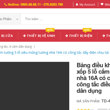
Hotline: 0965.68.68.11 - 078.8283.789
My Account
Wish
Sản Phẩm
MỚI
MỚI
 BỊ CỬA
THIẾT BỊ VỆ SINH
THIẾT BỊ ĐIỆN
TH
ng tắc, ổ cắm dân dụng
ắm tường 5 lỗ siêu mỏng tường nhà 16A có công tắc dây điện chịu tải
Bảng điều k
xốp 5 lỗ cắm
nhà 16A có c
công tắc điề
dân dụng
TD-
MÃ SẢN PHẨM: