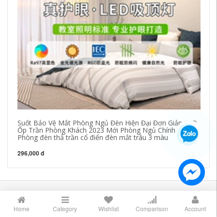
mà
Đơ
Co
46
Suốt Bảo Vệ Mắt Phòng Ngủ Đèn Hiện Đại Đơn Giản LED
Ốp Trần Phòng Khách 2023 Mới Phòng Ngủ Chính Đèn
Phòng đèn thả trần cổ điển đèn mắt trâu 3 màu
296,000 đ
LIÊN HỆ
Home
Category
Wishlist
Comparison
Account