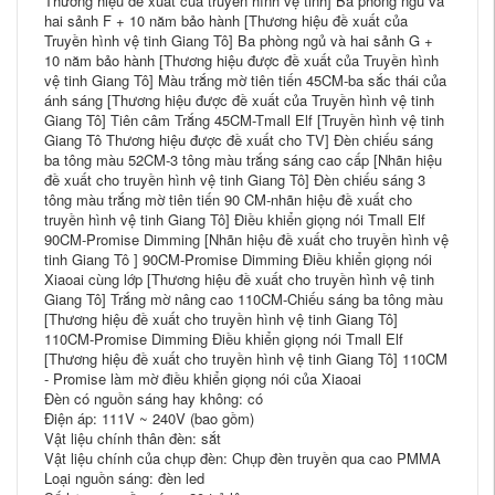
Thương hiệu đề xuất của truyền hình vệ tinh] Ba phòng ngủ và
hai sảnh F + 10 năm bảo hành [Thương hiệu đề xuất của
Truyền hình vệ tinh Giang Tô] Ba phòng ngủ và hai sảnh G +
10 năm bảo hành [Thương hiệu được đề xuất của Truyền hình
vệ tinh Giang Tô] Màu trắng mờ tiên tiến 45CM-ba sắc thái của
ánh sáng [Thương hiệu được đề xuất của Truyền hình vệ tinh
Giang Tô] Tiên câm Trắng 45CM-Tmall Elf [Truyền hình vệ tinh
Giang Tô Thương hiệu được đề xuất cho TV] Đèn chiếu sáng
ba tông màu 52CM-3 tông màu trắng sáng cao cấp [Nhãn hiệu
đề xuất cho truyền hình vệ tinh Giang Tô] Đèn chiếu sáng 3
tông màu trắng mờ tiên tiến 90 CM-nhãn hiệu đề xuất cho
truyền hình vệ tinh Giang Tô] Điều khiển giọng nói Tmall Elf
90CM-Promise Dimming [Nhãn hiệu đề xuất cho truyền hình vệ
tinh Giang Tô ] 90CM-Promise Dimming Điều khiển giọng nói
Xiaoai cùng lớp [Thương hiệu đề xuất cho truyền hình vệ tinh
Giang Tô] Trắng mờ nâng cao 110CM-Chiếu sáng ba tông màu
[Thương hiệu đề xuất cho truyền hình vệ tinh Giang Tô]
110CM-Promise Dimming Điều khiển giọng nói Tmall Elf
[Thương hiệu đề xuất cho truyền hình vệ tinh Giang Tô] 110CM
- Promise làm mờ điều khiển giọng nói của Xiaoai
Đèn có nguồn sáng hay không: có
Điện áp: 111V ~ 240V (bao gồm)
Vật liệu chính thân đèn: sắt
Vật liệu chính của chụp đèn: Chụp đèn truyền qua cao PMMA
Loại nguồn sáng: đèn led