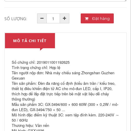
SỐ LƯỢNG:
Đặt hàng
MÔ TẢ CHI TIẾT
Số chứng chỉ: 2019011001192625
Tình trạng chứng chỉ: Hợp lệ
Tên người nộp đơn: Nhà máy chiếu sáng Zhongshan Guzhen
Gexuan
Tên sản phẩm: Đèn đa năng cố định (kiểu âm trần / kiểu treo,
thiết bị điều khiển điện tử AC cho mô-đun LED, cấp I, IP20,
thích hợp để lắp đặt trực tiếp trên bề mặt vật liệu dễ cháy
thông thường)
Mẫu sản phẩm 3C: GX-3494/600 × 600 60W (300 × 0,2W / mô-
đun LED), GX-3494/750 × 50 ...
Mô hình đặc điểm kỹ thuật 3C: xem tệp đính kèm. 220-240V ～
50 / 60Hz
Thương hiệu: Vần nến
Mô hình: GXX1936