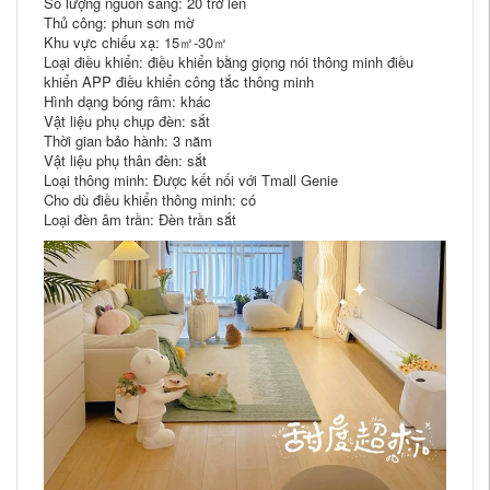
Số lượng nguồn sáng: 20 trở lên
Thủ công: phun sơn mờ
Khu vực chiếu xạ: 15㎡-30㎡
Loại điều khiển: điều khiển bằng giọng nói thông minh điều
khiển APP điều khiển công tắc thông minh
Hình dạng bóng râm: khác
Vật liệu phụ chụp đèn: sắt
Thời gian bảo hành: 3 năm
Vật liệu phụ thân đèn: sắt
Loại thông minh: Được kết nối với Tmall Genie
Cho dù điều khiển thông minh: có
Loại đèn âm trần: Đèn trần sắt