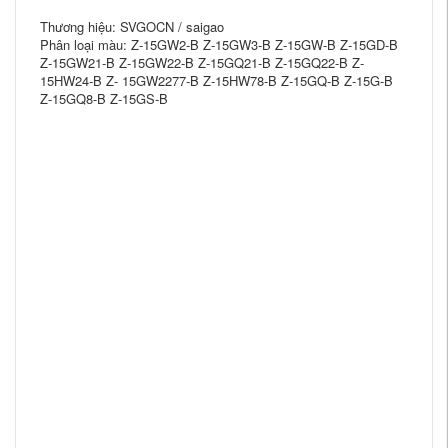
Thương hiệu: SVGOCN / saigao
Phân loại màu: Z-15GW2-B Z-15GW3-B Z-15GW-B Z-15GD-B
Z-15GW21-B Z-15GW22-B Z-15GQ21-B Z-15GQ22-B Z-
15HW24-B Z- 15GW2277-B Z-15HW78-B Z-15GQ-B Z-15G-B
Z-15GQ8-B Z-15GS-B