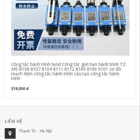
công tắc hành trình tend Công tắc giới hạn hành trình TZ
rơ
ME-8108 8107 8104 8111 8112 8169 8166 9101 sơ đồ
ch
mạch điện công tắc hành trình cấu tạo công tắc hành
ch
trình
cô
219,000 đ
49
LIÊN HỆ
Thanh Trì - Hà Nội