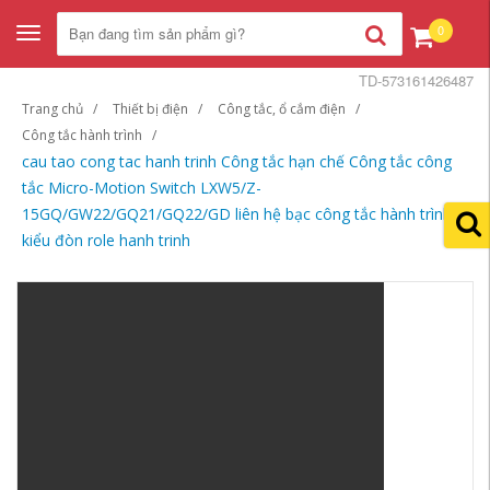
0
Toggle
navigation
TD-573161426487
Trang chủ
Thiết bị điện
Công tắc, ổ cắm điện
Công tắc hành trình
cau tao cong tac hanh trinh Công tắc hạn chế Công tắc công
tắc Micro-Motion Switch LXW5/Z-
15GQ/GW22/GQ21/GQ22/GD liên hệ bạc công tắc hành trình
kiểu đòn role hanh trinh