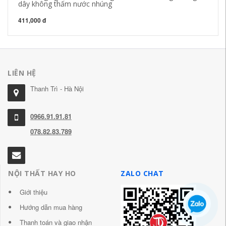
dây không thấm nước nhúng
ph
411,000 đ
30
LIÊN HỆ
Thanh Trì - Hà Nội
0966.91.91.81
078.82.83.789
NỘI THẤT HAY HO
ZALO CHAT
Giới thiệu
Hướng dẫn mua hàng
Thanh toán và giao nhận