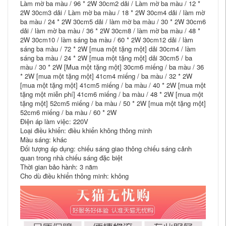
Làm mờ ba màu / 96 * 2W 30cm2 dải / Làm mờ ba màu / 12 *
2W 30cm3 dải / Làm mờ ba màu / 18 * 2W 30cm4 dải / làm mờ
ba màu / 24 * 2W 30cm5 dải / làm mờ ba màu / 30 * 2W 30cm6
dải / làm mờ ba màu / 36 * 2W 30cm8 / làm mờ ba màu / 48 *
2W 30cm10 / làm sáng ba màu / 60 * 2W 30cm12 dải / làm
sáng ba màu / 72 * 2W [mua một tặng một] dải 30cm4 / làm
sáng ba màu / 24 * 2W [mua một tặng một] dải 30cm5 / ba
màu / 30 * 2W [Mua một tặng một] 30cm6 miếng / ba màu / 36
* 2W [mua một tặng một] 41cm4 miếng / ba màu / 32 * 2W
[mua một tặng một] 41cm5 miếng / ba màu / 40 * 2W [mua một
tặng một miễn phí] 41cm6 miếng / ba màu / 48 * 2W [mua một
tặng một] 52cm5 miếng / ba màu / 50 * 2W [mua một tặng một]
52cm6 miếng / ba màu / 60 * 2W
Điện áp làm việc: 220V
Loại điều khiển: điều khiển không thông minh
Màu sáng: khác
Đối tượng áp dụng: chiếu sáng giao thông chiếu sáng cảnh
quan trong nhà chiếu sáng đặc biệt
Thời gian bảo hành: 3 năm
Cho dù điều khiển thông minh: không