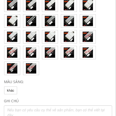
MÀU SÁNG:
khác
GHI CHÚ