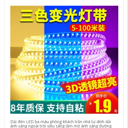
Dải đèn LED ba màu phòng khách trần nhà tự dính dải
Đè
ánh sáng ngoài trời siêu sáng làm mờ ánh sáng đường
mà