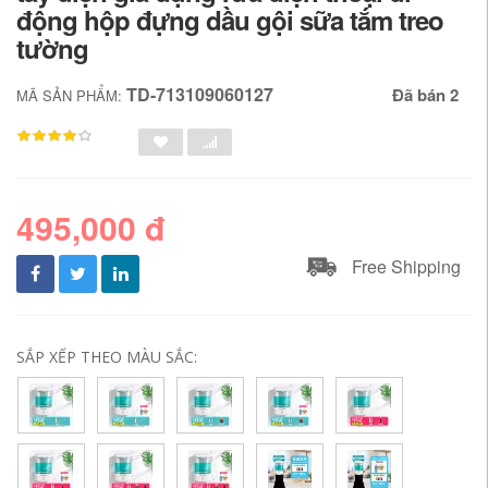
động hộp đựng dầu gội sữa tắm treo
tường
TD-713109060127
Đã bán 2
MÃ SẢN PHẨM:
495,000 đ
Free Shipping
SẮP XẾP THEO MÀU SẮC: