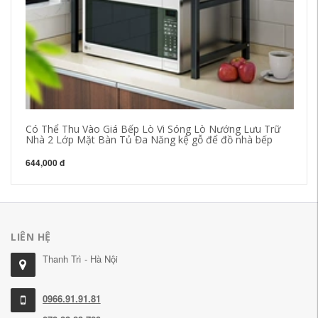
Va
và
xả
27
Có Thể Thu Vào Giá Bếp Lò Vi Sóng Lò Nướng Lưu Trữ
Nhà 2 Lớp Mặt Bàn Tủ Đa Năng kệ gỗ để đồ nhà bếp
644,000 đ
LIÊN HỆ
Thanh Trì - Hà Nội
0966.91.91.81