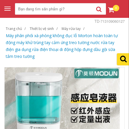
0
Toggle
navigation
TD-713109060127
Trang chủ
Thiết bị vệ sinh
Máy rửa tay
Máy phân phối xà phòng không đục lỗ Morton hoàn toàn tự
động máy khử trùng tay cảm ứng treo tường nước rửa tay
điện gia dụng rửa điện thoại di động hộp đựng dầu gội sữa
tắm treo tường