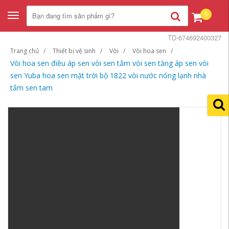
0
Toggle
navigation
TD-674692400327
Trang chủ
Thiết bị vệ sinh
Vòi
Vòi hoa sen
Vòi hoa sen điều áp sen vòi sen tắm vòi sen tăng áp sen vòi
sen Yuba hoa sen mặt trời bộ 1822 vòi nước nóng lạnh nhà
tắm sen tam