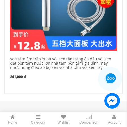
sen tắm âm trần Yuba vòi sen tắm tăng áp đầu vòi sen
Th
đặt bồn tắm nước lớn nhà tắm bồn tắm gia đình máy
số
nước nóng điều áp bộ sen vòi nhà tắm vòi sen cây
tắ
se
261,000 đ
89
LIÊN HỆ
Home
Category
Wishlist
Comparison
Account
Thanh Trì - Hà Nội