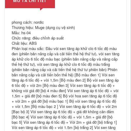
MÔ TẢ CHI TIẾT
phong cách: nordic
Thương hiệu: Muge (dụng cụ vệ sinh)
Mẫu: hs-04
Chức năng: điều chỉnh áp suất
Chất liệu: ABS
Phân loại màu sắc: Đầu vòi sen tăng áp khử clo 6 tốc độ màu
đen (phiên bản nâng cấp và cải tiến thế hệ thứ tư), vòi sen tăng
áp khử clo 6 tốc độ màu bạc (phiên bản nâng cấp và nâng cấp
thế hệ thứ tư), vòi sen tăng áp khử clo 6 tốc độ màu trắng
(phiên bản nâng cấp và cải tiến thế hệ thứ tư phiên bản) Phiên
bản nâng cấp và cải tiến bốn thế hệ) [Bộ màu đen 1] Vòi sen
tăng áp 6 tốc độ + vòi 1,5m [Bộ màu đen 2] Bộ vòi sen tăng áp
6 tốc độ + vòi 2m [Bộ màu đen 3] Vòi sen tăng áp 6 tốc độ +
không vòi giá đỡ [bộ 4 màu đen] Vòi sen tăng áp 6 tốc độ + vòi
1,5m + giá đỡ [bộ màu đen 5] Bộ vòi hoa sen tăng áp 6 tốc độ
+ vòi 2m + giá đỡ [bộ màu bạc 1] Bộ vòi sen tăng áp 6 tốc độ
+ vòi 1,5m [Bộ màu bạc 2 ] Vòi sen tăng áp 6 tốc độ + vòi 2m
[Bạc bộ 3] Vòi sen tăng áp 6 tốc độ + giá đỡ không cần đấm
[Bộ bạc 4] Vòi sen tăng áp 6 tốc độ + vòi 1,5m + giá đỡ [bộ
bạc 5] Vòi sen tăng áp 6 tốc độ + Vòi 2m + giá đỡ [bộ trắng 1]
Vòi sen tăng áp 6 tốc độ + vòi 1.5m [bộ trắng 2] Vòi sen tăng