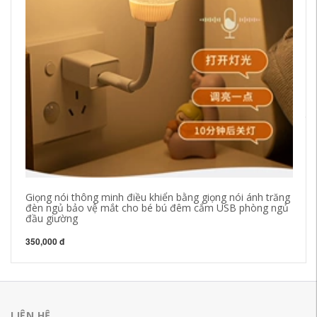
Ph
từ
xe
22
Giọng nói thông minh điều khiển bằng giọng nói ánh trăng
đèn ngủ bảo vệ mắt cho bé bú đêm cắm USB phòng ngủ
đầu giường
350,000 đ
LIÊN HỆ