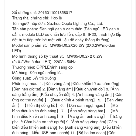
Số chứng chỉ: 2016011001858017
Trạng thái chứng chỉ: Hợp lệ
Tên người nộp đơn: Suzhou Opple Lighting Co., Ltd.
Tên sản phẩm: Đèn ngủ gắn ổ cắm điện (Đèn ngủ LED gắn ổ
cắm, module LED có chấn lưu liền, cấp II, IP20, thích hợp lắp
đặt trực tiếp trên bề mặt vật liệu dễ cháy thông thường)
Model sản phẩm 3C: MW65-D0.2X20.2W (2X0.2W/mô-đun
LED)
Mô hình thông số kỹ thuật 3C: MW65-D0.2×2 0.2W
(2×0.2W/mô-đun LED), 220V～50Hz
Thương hiệu: OPPLE/ánh sáng op
Mã hàng: Đèn ngủ chống lóa
Công suất: 5W trở xuống
Phân loại màu: 1. [Đèn vàng ấm] [Điều khiển từ xa cảm ứng]
[Đèn hẹn giờ tắt] 2. [Đèn vàng ấm] [Kiểu chuyển đổi] 3. [Ánh
sáng trắng ấm] [Kiểu chuyển đổi] 4. [Ánh sáng vàng ấm] [ Cảm
ứng cơ thể người] 】【Điều chỉnh 4 bánh răng】 5. 【Đèn vàng
ấm】 【Hiển thị đồng hồ】 6. 【Đèn cam ngọt ngào】 【Mô
hình điều khiển ánh sáng】 7. 【Ánh sáng trắng ấm】 【Mô
hình điều khiển ánh sáng】 8. 【Vàng ấm ánh sáng】 【Trăng
pha lê Cảm biến cơ thể người] 9. [Ánh sáng vàng ấm] [Cảm
biến điều khiển ánh sáng] 10. [Ánh sáng vàng ấm] [Điều khiển
ánh sáng - kiểu USB sạc nhanh] 11. [Bộ ba lon coca] [Cảm