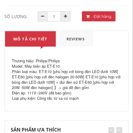
SỐ LƯỢNG:
Đặt hàng
MÔ TẢ CHI TIẾT
REVIEWS
Thương hiệu: Philips/Philips
Model: Máy biến áp ET-E10
Phân loại màu: ET-E10 [phù hợp với bóng đèn LED dưới 10W]
ET-E60 [phù hợp với đèn halogen 20-50W] ET-E10 [phù hợp với
bóng đèn LED dưới 10W] + đui đèn sứ ET-E60 [phù hợp với
20W -50W đèn halogen] 】 + giá đỡ đèn gốm
Điện áp: 111V~240V (đã bao gồm)
Loại phụ kiện: Công tắc từ xa có mạch
SẢN PHẨM ƯA THÍCH