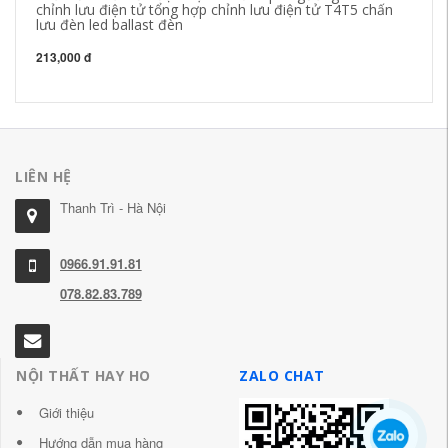
chỉnh lưu điện tử tổng hợp chỉnh lưu điện tử T4T5 chấn
kh
lưu đèn led ballast đèn
đi
213,000 đ
22
LIÊN HỆ
Thanh Trì - Hà Nội
0966.91.91.81
078.82.83.789
NỘI THẤT HAY HO
ZALO CHAT
Giới thiệu
Hướng dẫn mua hàng