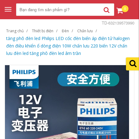
0
Toggle
navigation
TD-632139573990
Trang chủ
Thiết bị điện
Đèn
Chấn lưu
tăng phô đèn led Philips LED cốc đèn biến áp điện tử halogen
đèn điều khiển ổ dòng điện 10W chấn lưu 220 biến 12V chấn
lưu đèn led tăng phô đèn led âm trần