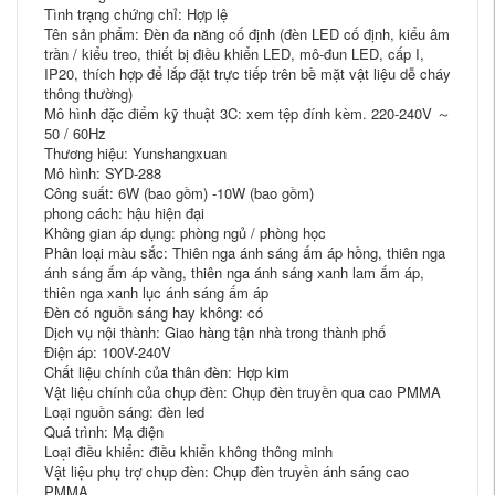
Tình trạng chứng chỉ: Hợp lệ
Tên sản phẩm: Đèn đa năng cố định (đèn LED cố định, kiểu âm
trần / kiểu treo, thiết bị điều khiển LED, mô-đun LED, cấp I,
IP20, thích hợp để lắp đặt trực tiếp trên bề mặt vật liệu dễ cháy
thông thường)
Mô hình đặc điểm kỹ thuật 3C: xem tệp đính kèm. 220-240V ～
50 / 60Hz
Thương hiệu: Yunshangxuan
Mô hình: SYD-288
Công suất: 6W (bao gồm) -10W (bao gồm)
phong cách: hậu hiện đại
Không gian áp dụng: phòng ngủ / phòng học
Phân loại màu sắc: Thiên nga ánh sáng ấm áp hồng, thiên nga
ánh sáng ấm áp vàng, thiên nga ánh sáng xanh lam ấm áp,
thiên nga xanh lục ánh sáng ấm áp
Đèn có nguồn sáng hay không: có
Dịch vụ nội thành: Giao hàng tận nhà trong thành phố
Điện áp: 100V-240V
Chất liệu chính của thân đèn: Hợp kim
Vật liệu chính của chụp đèn: Chụp đèn truyền qua cao PMMA
Loại nguồn sáng: đèn led
Quá trình: Mạ điện
Loại điều khiển: điều khiển không thông minh
Vật liệu phụ trợ chụp đèn: Chụp đèn truyền ánh sáng cao
PMMA