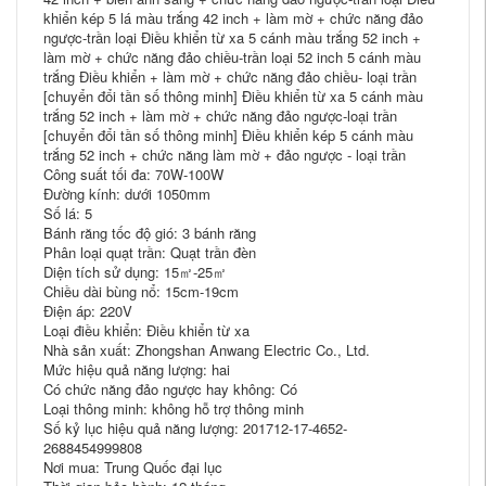
khiển kép 5 lá màu trắng 42 inch + làm mờ + chức năng đảo
ngược-trần loại Điều khiển từ xa 5 cánh màu trắng 52 inch +
làm mờ + chức năng đảo chiều-trần loại 52 inch 5 cánh màu
trắng Điều khiển + làm mờ + chức năng đảo chiều- loại trần
[chuyển đổi tần số thông minh] Điều khiển từ xa 5 cánh màu
trắng 52 inch + làm mờ + chức năng đảo ngược-loại trần
[chuyển đổi tần số thông minh] Điều khiển kép 5 cánh màu
trắng 52 inch + chức năng làm mờ + đảo ngược - loại trần
Công suất tối đa: 70W-100W
Đường kính: dưới 1050mm
Số lá: 5
Bánh răng tốc độ gió: 3 bánh răng
Phân loại quạt trần: Quạt trần đèn
Diện tích sử dụng: 15㎡-25㎡
Chiều dài bùng nổ: 15cm-19cm
Điện áp: 220V
Loại điều khiển: Điều khiển từ xa
Nhà sản xuất: Zhongshan Anwang Electric Co., Ltd.
Mức hiệu quả năng lượng: hai
Có chức năng đảo ngược hay không: Có
Loại thông minh: không hỗ trợ thông minh
Số kỷ lục hiệu quả năng lượng: 201712-17-4652-
2688454999808
Nơi mua: Trung Quốc đại lục