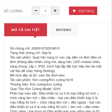
SỐ LƯỢNG:
Đặt hàng
MÔ TẢ CHI TIẾT
REVIEWS
Số chứng chỉ: 2020010702318515
Trạng thái chứng chỉ: Hợp lệ
Tên sản phẩm: Quạt trần trang trí cao cấp (đèn cố định (đèn cố
định (không điều khiển cổng mờ, dạng trần, LED module chiếu
sáng chung, cấp Ⅰ, IP20, thích hợp lắp đặt trực tiếp trên bề mặt
vật liệu dễ cháy thông thường))
Mô hình đặc tả 3C: xem file đính kèm
Tên sản phẩm: Kim cương/Kim cương 5316
Thương hiệu: Kim cương/kim cương
Quạt Trần Kim Cương Model: 5316
Phân loại màu sắc: Điều khiển từ xa 5 lá màu trắng 42 inch +
chức năng làm mờ + đảo chiều - loại cần điều khiển kép 5 lá
màu trắng 42 inch + chức năng làm mờ + đảo ngược - loại cần
điều khiển từ xa 5 lá màu trắng 52 inch + làm mờ + đảo chiều
Chức năng - loại bùng nổ Điều khiển kép màu trắng năm lá 52