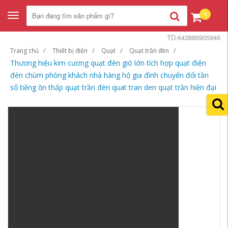
0
Toggle
navigation
TD-643886905946
Trang chủ
Thiết bị điện
Quạt
Quạt trần đèn
Thương hiệu kim cương quạt đèn gió lớn tích hợp quạt điện
đèn chùm phòng khách nhà hàng hộ gia đình chuyển đổi tần
số tiếng ồn thấp quạt trần đèn quat tran den quạt trần hiện đại