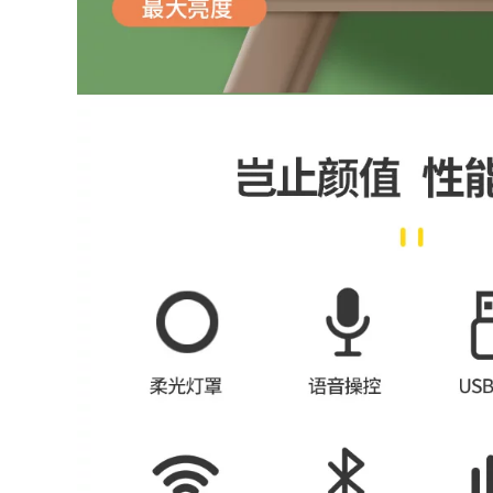
hồng ngoại xa hộ
hiện đại đèn led âm
gia đình Đèn sưởi
trần philips chính
ấm Đèn làm đẹp
hãng đèn downlight
Salon Đặc biệt Hệ
9w rạng đông
thống sưởi đèn hai
đầu giá đèn sưởi
852,000
nhà tắm máy sưởi
nhà tắm
LED trần ánh sáng
349,000
-Điều chỉnh ánh
sáng không có ánh
sáng phòng ngủ
giá đèn sưởi Đèn
sáng tạo cá tính
sưởi treo tường
sáng tạo tròn cho
Rongshida treo
trẻ em ánh sáng ấm
tường Yuba miễn
áp màu hồng lãng
phí đèn sưởi phòng
mạn đèn led mắt
tắm treo tường sưởi
trâu đèn thả văn
ấm không khí sưởi
phòng
ấm tích hợp chống
thấm nước chống
1,606,000
cháy nổ đèn sưởi
ấm giá đèn sưởi
764,000