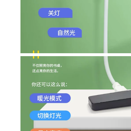
Lào -Kiểu trần Bong
không thấm nước
bóng Tường giá đèn
chống cháy nổ bóng
sưởi nhà tắm giá
đèn chiếu sáng
đèn sưởi
trung gian giá đèn
sưởi nhà tắm đèn
sưởi nhà tắm âm
415,000
trần
quạt sưởi nhà tắm
Lei Shi Boutique
277,000
Phòng tắm Phòng
tắm Ánh sáng Máy
đèn nam châm âm
xả ấm Ác đèn sưởi
trần Đèn trần LED
nhà tắm âm trần
Ultra -thin LED
nên mua đèn sưởi
Square Square
nhà tắm loại nào
Phòng khách Đèn
phòng khách Đơn
giản Đơn giản hiện
580,000
đại đèn chùm thả
quạt sưởi nhà tắm
trần op tran
Đèn Oaks Yuba
phòng tắm tích hợp
286,000
quạt hút gió sưởi
âm trần chiếu sáng
Phòng ngủ ban
quạt sưởi phòng
công hình chữ nhật
tắm năm trong một
mới đèn op tran
đèn sưởi âm trần
đèn vuông âm trần
đèn hồng ngoại
sưởi ấm
286,000
đèn led âm tường
3,360,000
Đèn trần LED Đèn
èn vật lý trị liệu
phòng ngủ tối giản