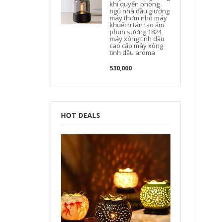
khí quyển phòng
ngủ nhà đầu giường
máy thơm nhỏ máy
khuếch tán tạo ẩm
phun sương 1824
máy xông tinh dầu
cao cấp máy xông
tinh dầu aroma
530,000
HOT DEALS