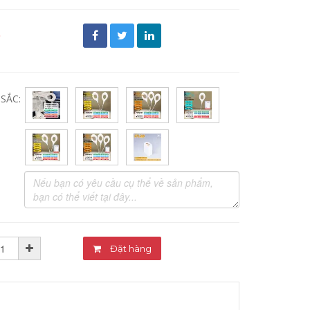
đ
SẮC:
Đặt hàng