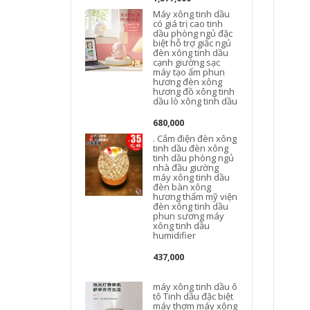
Máy xông tinh dầu
có giá trị cao tinh
dầu phòng ngủ đặc
biệt hỗ trợ giấc ngủ
đèn xông tinh dầu
cạnh giường sạc
máy tạo ẩm phun
hương đèn xông
hương đồ xông tinh
dầu lò xông tinh dầu
680,000
. Cắm điện đèn xông
tinh dầu đèn xông
tinh dầu phòng ngủ
nhà đầu giường
máy xông tinh dầu
đèn bàn xông
hương thẩm mỹ viện
đèn xông tinh dầu
phun sương máy
xông tinh dầu
humidifier
437,000
máy xông tinh dầu ô
tô Tinh dầu đặc biệt
máy thơm máy xông