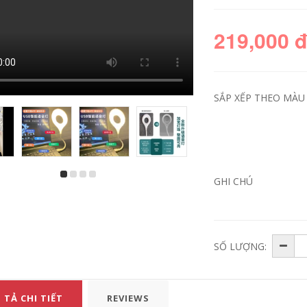
219,000 
SẮP XẾP THEO MÀU 
GHI CHÚ
mua máy xông tinh
giá đèn sưởi Đèn
dầu Máy hương
sưởi chiếu sáng
thơm máy tạo độ ẩm
Midea Đèn sưởi
tinh dầu đặc biệt
Yuba đèn sưởi tích
nhà đầu giường
hợp quạt hút âm
phòng ngủ hỗ trợ
trần chiếu sáng tích
giấc ngủ đèn dầu
hợp đèn sưởi
SỐ LƯỢNG:
thơm cắm vào lò
phòng tắm phòng
phun hương liệu
tắm sưởi nhà tắm
1414 bình xông tinh
giá đèn sưởi nhà
dầu bằng điện đồ
tắm
xông tinh dầu
 TẢ CHI TIẾT
REVIEWS
4,982,000