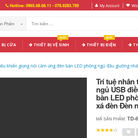
Hotline: 0965.68.68.11 - 078.8283.789
My Account
Wish
Sản Phẩm
MỚI
MỚI
 BỊ CỬA
THIẾT BỊ VỆ SINH
THIẾT BỊ ĐIỆN
TH
điều khiển giọng nói cảm ứng đèn bàn LED phòng ngủ đầu giường nhà
Trí tuệ nhân
ngủ USB điề
bàn LED phò
xá đèn Đèn 
TD-
MÃ SẢN PHẨM: