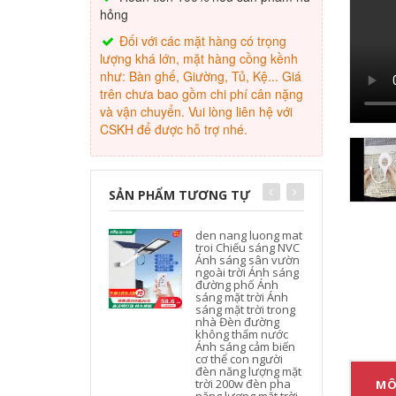
hỏng
Đối với các mặt hàng có trọng
lượng khá lớn, mặt hàng cồng kềnh
như: Bàn ghế, Giường, Tủ, Kệ... Giá
trên chưa bao gồm chi phí cân nặng
và vận chuyển. Vui lòng liên hệ với
CSKH để được hỗ trợ nhé.
SẢN PHẨM TƯƠNG TỰ
den nang luong mat
troi Chiếu sáng NVC
Ánh sáng sân vườn
ngoài trời Ánh sáng
đường phố Ánh
sáng mặt trời Ánh
sáng mặt trời trong
nhà Đèn đường
không thấm nước
Ánh sáng cảm biến
cơ thể con người
đèn năng lượng mặt
trời 200w đèn pha
MÔ