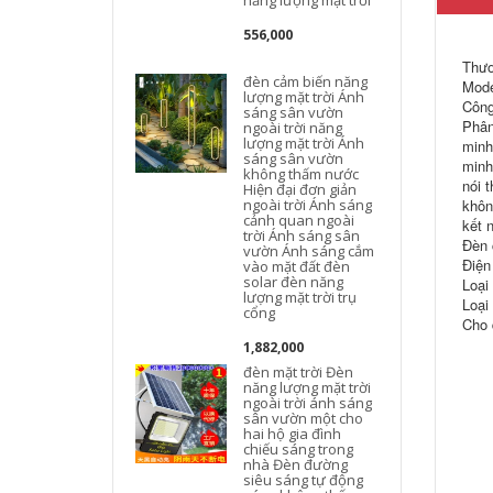
năng lượng mặt trời
556,000
Thươ
đèn cảm biến năng
Mode
lượng mặt trời Ánh
Công
sáng sân vườn
Phân
ngoài trời năng
lượng mặt trời Ánh
minh
sáng sân vườn
minh
không thấm nước
nói 
Hiện đại đơn giản
ngoài trời Ánh sáng
khôn
cảnh quan ngoài
kết 
trời Ánh sáng sân
Đèn 
vườn Ánh sáng cắm
Điện
vào mặt đất đèn
solar đèn năng
Loại
lượng mặt trời trụ
Loại
cổng
Cho 
1,882,000
đèn mặt trời Đèn
năng lượng mặt trời
ngoài trời ánh sáng
sân vườn một cho
hai hộ gia đình
chiếu sáng trong
nhà Đèn đường
siêu sáng tự động