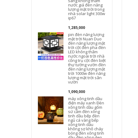
sáng không thấm
nước giá đèn năng
lượng mặt trời trong
nhà solar light 300w
ip67
1,285,000
pin đèn năng lượng
mặt trời Nuan Duo
đèn năng lượng mặt
trời cột đèn pha đèn
h
LED không thấm
nước ngoài trời nhà
t
cổng trụ cột đèn biệt
thự tường vườn đèn
đèn năng lượng mặt
trời 1000w đèn năng
lượng mặt trời sân
vườn
1,090,000
máy xông tinh dầu
điện máy xanh Đèn
xông tinh dầu gốm
sứ cắm đèn xông
tinh dầu bếp đèn
ngủ cá vàng bếp
xông tinh dầu
không sợ khô cháy
bóng đèn xông tinh
dầu đèn xông den