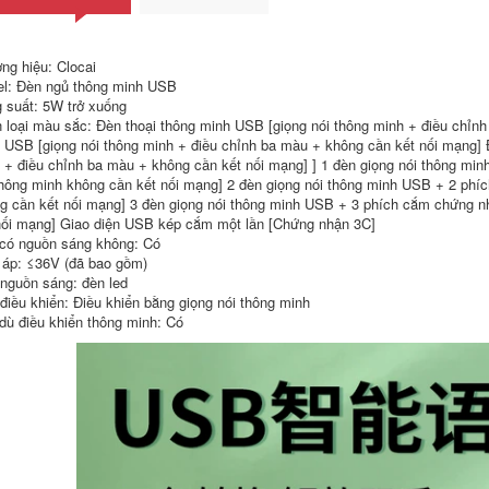
466,000
Rongshida Wall
Đèn xông tinh dầu
-Đèn lồng phòng
ng hiệu: Clocai
tại nhà Máy xông
tắm ấm Phòng tắm
hương liệu siêu âm
Phòng tắm Phòng
l: Đèn ngủ thông minh USB
không in Bắc Âu lò
tắm phòng tắm
 suất: 5W trở xuống
xông tinh dầu cắm
không có tường
 loại màu sắc: Đèn thoại thông minh USB [giọng nói thông minh + điều chỉnh
vào máy phun
không thấm nước
sương tạo ẩm im
chống nổ không
 USB [giọng nói thông minh + điều chỉnh ba màu + không cần kết nối mạng] Đ
lặng đốt tinh dầu giá
thấm nước -Máy
 + điều chỉnh ba màu + không cần kết nối mạng] ] 1 đèn giọng nói thông mi
máy xông tinh dầu
sưởi ấm Máy sưởi
thông minh không cần kết nối mạng] 2 đèn giọng nói thông minh USB + 2 phíc
ấm den suoi nha
g cần kết nối mạng] 3 đèn giọng nói thông minh USB + 3 phích cắm chứng n
tam nên mua đèn
487,000
sưởi nhà tắm loại
nối mạng] Giao diện USB kép cắm một lần [Chứng nhận 3C]
Retro ngủ tinh dầu
nào
có nguồn sáng không: Có
thơm đèn xông tinh
 áp: ≤36V (đã bao gồm)
dầu gia dụng đèn
446,000
xông tinh dầu trong
 nguồn sáng: đèn led
nhà lò xông hương
Bóng đèn sưởi
 điều khiển: Điều khiển bằng giọng nói thông minh
liệu cắm trong
phòng tắm Yuba
dù điều khiển thông minh: Có
phòng ngủ đèn
bóng đèn 275W
xông tinh dầu lò
chống cháy nổ kiểu
xông tinh dầu máy
cũ đặc biệt LED
xông tinh dầu
chiếu sáng trung
humidifier
gian chiếu sáng treo
tường bốn đèn máy
sưởi phòng tắm giá
980,000
đèn sưởi
Netease lựa chọn
nghiêm ngặt máy
211,000
xông tinh dầu máy