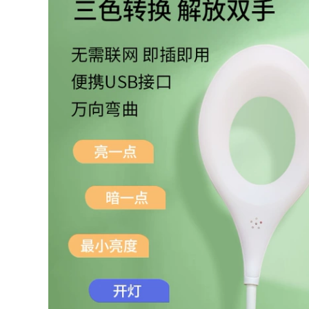
xông tinh dầu tại
quạt sưởi phòng
nhà máy xông tinh
tắm Keshilong gắn
dầu siêu âm đèn
tường Yuba bóng
xông hương thơm
đèn treo tường sưởi
nhỏ máy tạo ẩm
ấm treo tường đèn
máy xông tinh dầu
sưởi ấm phòng tắm
phòng ngủ sử dụng
phòng tắm nhà ấm
máy xông tinh dầu
đèn miễn phí cú
đấm đèn sưởi
halogen đèn sưởi
594,000
âm trần
máy xông tinh dầu
umidifier Liuli
764,000
home phòng ngủ
hơm trị liệu tạo ẩm
máy sưởi phòng
hỗ trợ giấc ngủ đèn
ngủ Op ánh sáng
xông tinh dầu máy
bóng đèn LED sưởi
trợ giúp giấc ngủ
ấm bong bóng sưởi
siêu âm máy xông
ấm treo tường Yuba
hương đèn xông
bóng bong bóng
hương đèn thắp
phòng tắm phòng
hương đèn xông
tắm chống cháy nổ
tinh dầu gỗ đốt tinh
hộ gia đình nên
dầu
mua đèn sưởi nhà
tắm loại nào đèn
sưởi phòng tắm
1,762,000
đèn sưởi nhà tắm
290,000
âm trần Đèn đèn
lồng truyền thống
Op Lighting Bóng
Yuba Đèn hâm mộ
đèn sưởi nhà tắm
Đèn tích hợp Đèn
Yuba bóng đèn sưởi
tích hợp Nhà vệ sinh
nhà vệ sinh 275W