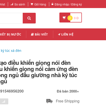
list
So sánh
Giỏ hàng
Đăng nhập / Đăng ký
0
0
Đ
IẾT BỊ NƯỚC
BÀI VIẾT
LIÊN HỆ
 ký túc xá đèn
 tạo điều khiển giọng nói đèn
u khiển giọng nói cảm ứng đèn
ng ngủ đầu giường nhà ký túc
ngủ
691546956200
Đã bán 2000+
Free Shipping