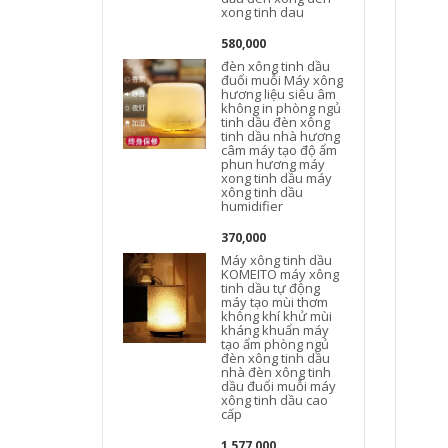
xong tinh dau
580,000
đèn xông tinh dầu
đuổi muỗi Máy xông
hương liệu siêu âm
không in phòng ngủ
tinh dầu đèn xông
tinh dầu nhà hương
câm máy tạo độ ẩm
phun hương máy
xong tinh dầu máy
xông tinh dầu
humidifier
370,000
Máy xông tinh dầu
KOMEITO máy xông
tinh dầu tự động
máy tạo mùi thơm
không khí khử mùi
kháng khuẩn máy
tạo ẩm phòng ngủ
đèn xông tinh dầu
nhà đèn xông tinh
dầu đuổi muỗi máy
xông tinh dầu cao
cấp
Đ
1,577,000