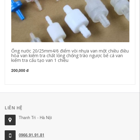
Ống nước 20/25mm4/6 điểm vòi nhựa van một chiều điều
We
hòa van kiểm tra chất lỏng chống trào ngược bể cá van
nư
kiểm tra cấu tạo van 1 chiều
vò
nó
200,000 đ
28
LIÊN HỆ
Thanh Trì - Hà Nội
0966.91.91.81