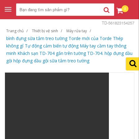
0
Toggle
navigation
TD-561823154257
Trang chủ
Thiết bị vệ sinh
Máy rửa tay
bình đựng sữa tắm treo tường Torde mới của Torde Thép
không gỉ Tự động cảm biến tự động Máy tay cầm tay thông
minh Khách sạn TD-704 gắn trên tường TD-704. hộp đựng dầu
gội hộp đựng dầu gội sữa tắm treo tường