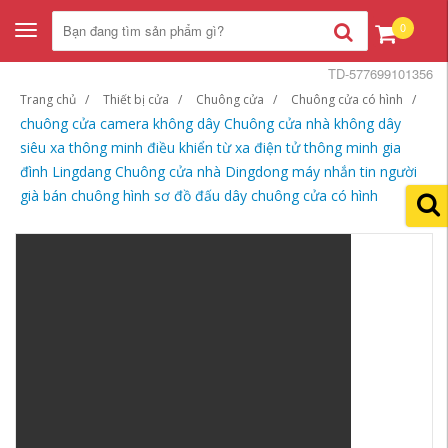
0
Toggle
navigation
TD-577699101356
Trang chủ
Thiết bị cửa
Chuông cửa
Chuông cửa có hình
chuông cửa camera không dây Chuông cửa nhà không dây
siêu xa thông minh điều khiển từ xa điện tử thông minh gia
đình Lingdang Chuông cửa nhà Dingdong máy nhắn tin người
già bán chuông hình sơ đồ đấu dây chuông cửa có hình