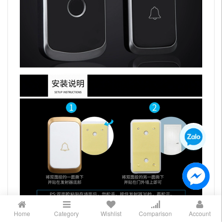
Home
Category
Wishlist
Comparison
Account