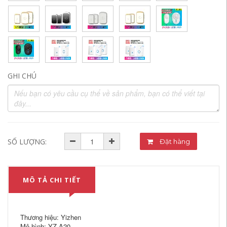
GHI CHÚ
SỐ LƯỢNG:
Đặt hàng
MÔ TẢ CHI TIẾT
Thương hiệu: Yizhen
Mô hình: YZ-A20