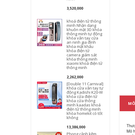
3,520,000
khoá điện tử thông
minh Nhận dạng
k
khuôn mặt 3D khóa
thông minh tự động
khóa vân tay cửa
an ninh gia đình
khóa mật khẩu
khóa điện tử
camera giám sát
khóa thông minh
k
xiaomi khoá điện tử
thông minh
2,262,000
[Double 11 Carnival]
Khóa cửa vân tay tự
động Kadishi K20-W
khóa cửa điện tử
khóa cửa thông
MÔ
minh kaadas khoá
điện tử thông minh
khóa homekit có tốt
không
Thươ
13,386,000
Mô h
Phong cảnh kẽm