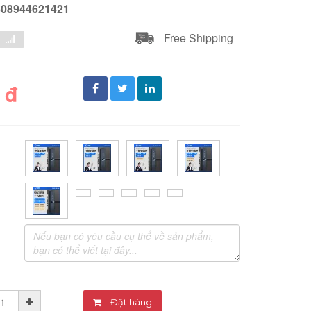
608944621421
Free Shipping
 đ
Đặt hàng