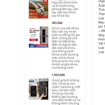
Chất
hợp kim khóa trên
Xuất
và lỗ dưới trong
phòng tắm tay cầm
Tỉnh
tay cầm tay khóa
Thàn
tay khóa tay
Loại
Màu 
455,000
phí 
khóa cửa wifi Khóa
+ Mắ
dấu vân tay hoàn
w
toàn tự động Hộ gia
tặng
đình chống lại cửa
khôn
điện tử Mật khẩu
Vật 
điện tử Người dân
Loại
đối mặt với khóa
cửa thông minh
Loại
Khóa mười thương
hiệu chính khoá
thông minh cho cửa
nhôm xingfa khoa
cua thong minh
1,952,000
chuông hình không
dây Chuông cửa
radio Samsung, một
kéo, hai kéo một
chuông cửa dài -
thiết bị gọi chuông
H
cửa điều khiển từ xa
thông minh chuông