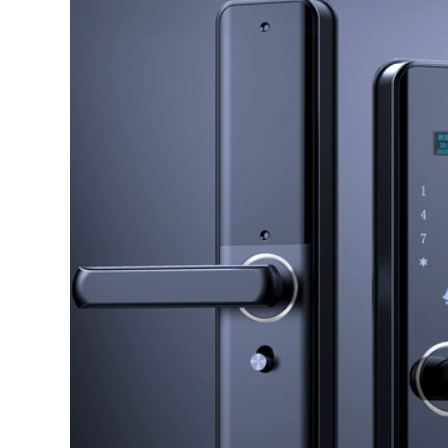
cửa không dây
chuong khong day
2,306,000
3,176,000