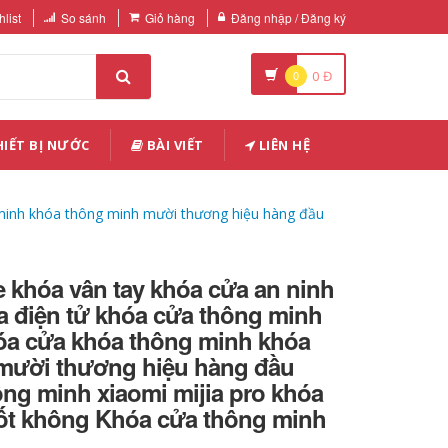
list
So sánh
Giỏ hàng
Đăng nhập / Đăng ký
0
0
Đ
IẾT BỊ NƯỚC
BÀI VIẾT
LIÊN HỆ
 minh khóa thông minh mười thương hiệu hàng đầu
 khóa vân tay khóa cửa an ninh
a điện tử khóa cửa thông minh
óa cửa khóa thông minh khóa
mười thương hiệu hàng đầu
ng minh xiaomi mijia pro khóa
tốt không Khóa cửa thông minh