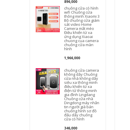
896,000
chuông cửa có hình
wifi Chuông cửa
thông minh Xiaomi 3
Bộ chuông cửa giám
sát video Home
Camera mắt mèo
Điều khiển từ xa
ứng dụng Xiaoai
chuong cua camera
chuông cửa màn
hình
1,966,000
chuông cửa camera
không dây Chuông
cửa nhà không dây
siêu xa thông minh
điều khiển từ xa
điện tử thông minh
gia đình Lingdang
Chuông cửa nhà
Dingdong máy nhắn
tin người già bán
chuông hình sơ đồ
đấu dây chuông
cửa có hình
346,000