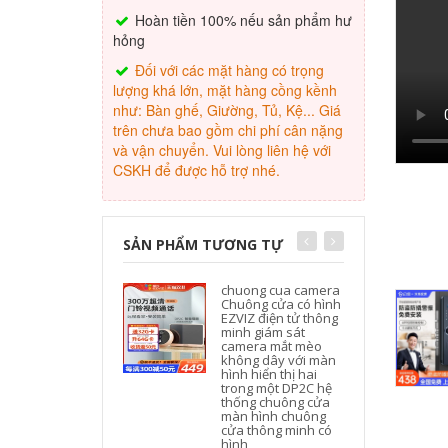
Hoàn tiền 100% nếu sản phẩm hư
hỏng
Đối với các mặt hàng có trọng
lượng khá lớn, mặt hàng cồng kềnh
như: Bàn ghế, Giường, Tủ, Kệ... Giá
trên chưa bao gồm chi phí cân nặng
và vận chuyển. Vui lòng liên hệ với
CSKH để được hỗ trợ nhé.
SẢN PHẨM TƯƠNG TỰ
chuong cua camera
Chuông cửa có hình
EZVIZ điện tử thông
minh giám sát
camera mắt mèo
không dây với màn
hình hiển thị hai
trong một DP2C hệ
thống chuông cửa
màn hình chuông
cửa thông minh có
hình