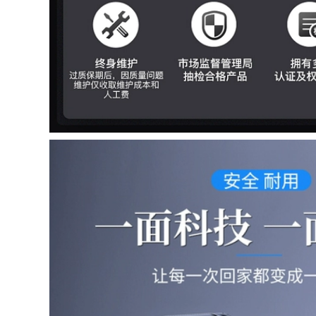
hinh khong day
cửa điện tử thư điện
tử thiết bị điều khiển
điều khiển từ xa pin
2,226,000
chuông cửa chuong
chuông cửa tích hợp
cua khong day
camera Chuông cửa
không dây Bull
346,000
chuông gọi người
gọi đến nhà điều
chuông cửa cacazi
khiển từ xa nhà
Chuông cửa có hình
thông minh một kéo
có camera giám sát
hai rút phích cắm
nhà hiển thị điện tử
chuông cửa có hình
thông minh mắt
không dây giá rẻ
mèo không dây cho
chuông cửa không
Xiaomi Mijia chuông
dây có màn hình
cửa panasonic
không dây giá
chuông cửa không
773,000
dây
chuông cửa có
2,666,000
camera Máy ảnh
giám sát mắt mèo
thông minh fluorite
chuông cửa không
nhà không dây cửa
dây chống nước
hình ảnh cửa
Xiaomi Smart Cat
chuông cửa vào
Eye 1S Gate Bell
cửa vào cửa chống
Bell Điện tử không
lại dp2c chuông cửa
dây theo dõi từ xa
có hình loại nào tốt
thông minh cửa
chuông cửa thông
phòng thủ của nhà
minh có hình
máy ảnh pin chuông