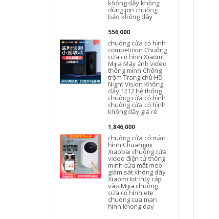
không dây không
dùng pin chuông
báo không dây
556,000
chuông cửa có hình
competition Chuông
cửa có hình Xiaomi
Mijia Máy ảnh video
thông minh Chống
trộm Trang chủ HD
Night Vision Không
dây 1212 hệ thống
chuông cửa có hình
chuông cửa có hình
không dây giá rẻ
1,846,000
chuông cửa có màn
hình Chuangmi
Xiaobai chuông cửa
video điện tử thông
minh cửa mắt mèo
giám sát không dây
Xiaomi Iot truy cập
vào Mijia chuông
cửa có hình ete
chuong cua man
hinh khong day