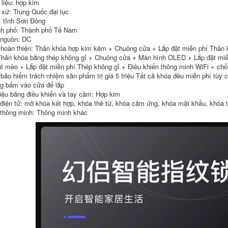
 liệu: hợp kim
wifi Chuông cửa có
dây có hình Xiaomi
 xứ: Trung Quốc đại lục
hình TP-LINK nhà
Smart Cat Eye 1S
cửa điện tử thông
Gate Bell thông
: tỉnh Sơn Đông
minh mắt mèo
minh điện tử không
h phố: Thành phố Tế Nam
Camera giám sát 2K
dây nhà máy ảnh
 nguồn: DC
wifi không dây
điều khiển từ xa
DB52C chuông cửa
Giám sát thông
hoàn thiện: Thân khóa hợp kim kẽm + Chuông cửa + Lắp đặt miễn phí Thân 
không dây có hình
minh Tầm nhìn ban
Thân khóa bằng thép không gỉ + Chuông cửa + Màn hình OLED + Lắp đặt mi
chuông cửa có hình
đêm chống lại cửa
t mèo + Lắp đặt miễn phí Thép không gỉ + Điều khiển thông minh WiFi + ch
ifi
chuông cửa có
 bảo hiểm trách nhiệm sản phẩm trị giá 5 triệu Tất cả khóa đều miễn phí tùy c
camera chuông cửa
tích hợp camera
g bấm vào cửa để lắp
1,256,000
liệu bảng điều khiển và tay cầm: Hợp kim
chuông cửa có hình
3,596,000
 điện tử: mở khóa kết hợp, khóa thẻ từ, khóa cảm ứng, khóa mật khẩu, khóa t
kết nối wifi [Double
11 Pre-sale] Chuông
Chuông cửa có hình
 thông minh: Thông minh khác
cửa có hình EZVIZ
360 camera 5Max
Camera giám sát
camera kép 4 triệu
cửa tại nhà không
gia dụng thông
dây Smart Cat Eye
minh mắt mèo giám
DP2C chuông cửa
sát không dây
màn hình chuông
gương cửa điện tử
cửa không dây có
mắt mèo chuông
màn hình
hình không dây
chuông không dây
không dùng pin
4,642,000
chuông cửa không
3,596,000
dây wifi Mới chip
iSilicon điện tử
Chuông cửa nhà
thông minh camera
không dây cắm một-
mắt mèo điện thoại
đến-hai khoảng