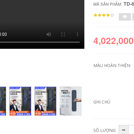
TD-
MÃ SẢN PHẨM:
4,022,000
MÀU HOÀN THIỆN:
EZVIZ DP2C điện
chuông cửa không
thoại di động mắt
dây wifi Chuông
mèo thông minh
cửa có hình nhà
camera giám sát
cửa điện tử mắt
GHI CHÚ
điện tử từ xa
mèo camera giám
chuông cửa video
sát thông minh
gia đình chống dòm
không dây 2K điều
ngó ban đêm hệ
khiển từ xa điện
thống chuông cửa
thoại di động
có hình sơ đồ đấu
chuông cửa tích hợp
dây chuông cửa có
camera chuông cửa
SỐ LƯỢNG:
hình
có hình kết nối wifi