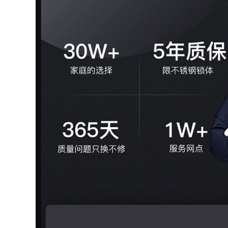
di động giám sát
cách cực xa điện tử
đầu video chuông
thông minh máy
cửa chống trộm
nhắn tin dành cho
gương cửa nhà
người già pin không
chuông cửa có
thấm nước chuong
camera chuông cửa
bao dong khong
màn hình không
day chuông cửa
dây
panasonic không
dây
1,966,000
511,000
Máy ảnh giám sát
mắt mèo thông
chuong cua khong
minh fluorite về nhà
day Chuangmi
không dây cửa
Xiaobai camera
tường cửa kính
giám sát cửa nhà
DP2C Hikvision bộ
mắt mèo điện tử
chuông cửa có hình
thông minh với màn
chuông cửa có hình
hình chuông cửa
competition
video không dây
chuông báo không
dây chuong cua
2,306,000
khong day
Chuông cửa có hình
360 độ 5Pro giám
2,666,000
sát nhà thông minh
điện tử mắt mèo
chuông cửa không
không dây camera
dây kawasan Trả lại
chống trộm gương
chuông cửa không
chống trộm chuông
dây, một lần kéo,
cửa có hình giá rẻ
hai người kéo một
chuong cua man
chuông cửa dài -