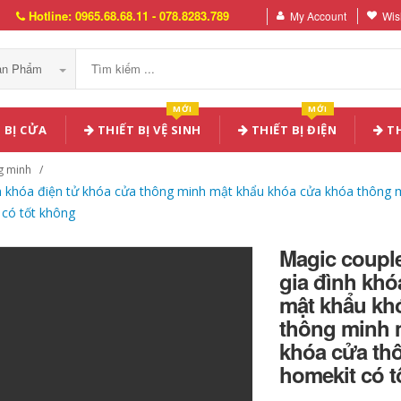
Hotline: 0965.68.68.11 - 078.8283.789
My Account
Wish
Sản Phẩm
MỚI
MỚI
 BỊ CỬA
THIẾT BỊ VỆ SINH
THIẾT BỊ ĐIỆN
TH
g minh
nh khóa điện tử khóa cửa thông minh mật khẩu khóa cửa khóa thông
 có tốt không
Magic couple
gia đình khó
mật khẩu kh
thông minh 
khóa cửa thô
homekit có 