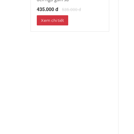
435.000 đ
535.000 đ
Xem chi tiết