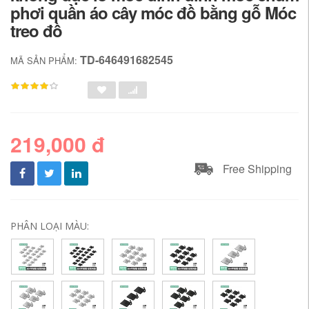
phơi quần áo cây móc đồ bằng gỗ Móc
treo đồ
TD-646491682545
MÃ SẢN PHẨM:
219,000 đ
Free Shipping
PHÂN LOẠI MÀU: