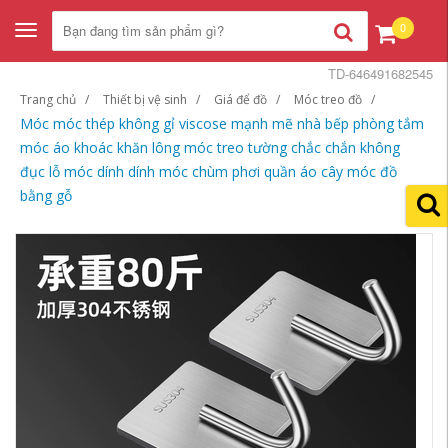
0
Toggle
navigation
TD-646491682545
Trang chủ
Thiết bị vệ sinh
Giá để đồ
Móc treo đồ
Móc móc thép không gỉ viscose mạnh mẽ nhà bếp phòng tắm
móc áo khoác khăn lông móc treo tường chắc chắn không
đục lỗ móc dính dính móc chùm phơi quần áo cây móc đồ
bằng gỗ