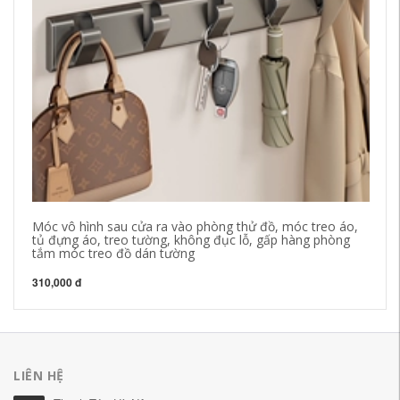
Sh
Tư
Qu
27
Móc vô hình sau cửa ra vào phòng thử đồ, móc treo áo,
tủ đựng áo, treo tường, không đục lỗ, gấp hàng phòng
tắm móc treo đồ dán tường
310,000 đ
LIÊN HỆ