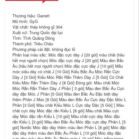
Thương hiệu: Garrett
Mô hình: GyG
Vật chất: thép không gỉ 304
Xuất xứ: Trung Quốc đại lục
Tỉnh: Tỉnh Quảng Đông
Thành phố: Triều Châu
Phương pháp cài đặt: không đục lỗ
Phân loại màu sắc: Móc đặc cực dày J [20 gói] màu chải (hầu
hết mọi người chọn) Móc đặc cực dày J [20 gói] Màu đen Bắc
Âu (hầu hết mọi người chọn) Móc đặc cực dày J [10 gói] Mẫu
móc siêu dày có chải J [10 Gói] Kiểu Bắc Âu Móc Rắn Cực
Dày J [3 Gói] Kiểu Móc Rắn Rắn Thêm Dày J [5 Gói] Có Chải
Kiểu Móc Rắn Thêm Dày J [8 Gói] Đóng gói: Màu chải Móc
Móc Rắn Rắn Thêm Dày J Phần [ 3 gói] Màu đen Bắc Âu Cực
dày đặc Móc J Phần [5 Gói] Màu đen Bắc Âu Đặc biệt dày
thêm Phần J Móc [8 Gói] Màu đen Bắc Âu Cực dày Đặc Móc L
Phần [3 Gói] Màu chải Kiểu Móc L Cực dày Đặc [5 Gói] ] Màu
chải cực dày Móc đặc rắn Kiểu L [8 gói] Màu chải Màu cực
dày Móc đặc rắn Kiểu L [10 gói] Màu chải cực dày Móc đặc
rắn Kiểu L [3 gói] Màu đen Bắc Âu Móc đặc cực dày Phần L [5
gói] Nordic Móc đặc dày thêm màu đen Phần L [8 gói] Móc đặc
đặc dày thêm màu đen Bắc Âu Phần L [10 gói] Móc dày đặc
cực dày màu đen Bắc Âu Phần móc L [3 gói] Màu trắng trang