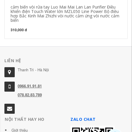
kh
cảm biến vòi rửa tay Luo Mai Mai Lan Lan Purifier Điều
khiển điện Touch Water lớn MZL050 Line Power Bộ điều
22
hợp Bắc Kinh Mai Zhizhi vòi nước cảm ứng vòi nước cảm
biến
310,000 đ
LIÊN HỆ
Thanh Trì - Hà Nội
0966.91.91.81
078.82.83.789
NỘI THẤT HAY HO
ZALO CHAT
Giới thiệu