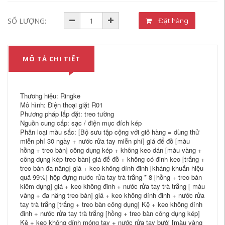
SỐ LƯỢNG:
Đặt hàng
MÔ TẢ CHI TIẾT
Thương hiệu: Ringke
Mô hình: Điện thoại giặt R01
Phương pháp lắp đặt: treo tường
Nguồn cung cấp: sạc / điện mục đích kép
Phân loại màu sắc: [Bộ sưu tập cộng với giỏ hàng = dùng thử
miễn phí 30 ngày + nước rửa tay miễn phí] giá để đồ [màu
hồng + treo bàn] công dụng kép + không keo dán [màu vàng +
công dụng kép treo bàn] giá để đồ + không có đinh keo [trắng +
treo bàn đa năng] giá + keo không dính đinh [kháng khuẩn hiệu
quả 99%] hộp đựng nước rửa tay trà trắng * 8 [hồng + treo bàn
kiêm dụng] giá + keo không đinh + nước rửa tay trà trắng [ màu
vàng + đa năng treo bàn] giá + keo không dính đinh + nước rửa
tay trà trắng [trắng + treo bàn công dụng] Kệ + keo không dính
đinh + nước rửa tay trà trắng [hồng + treo bàn công dụng kép]
Kệ + keo không dính móng tay + nước rửa tay bưởi [màu vàng