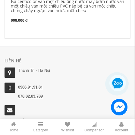
Ba centicolor van một chiều ống nước máy bơm nước van
Ốn
một chiều van một chiều PVC nắp bể cá van một chiều
hò
chống chảy ngược van nước một chiều
cá
608,000 đ
20
LIÊN HỆ
Thanh Trì - Hà Nội
0966.91.91.81
078.82.83.789
NỘI THẤT HAY HO
ZALO CHAT
Home
Category
Wishlist
Comparison
Account
Giới thiệu