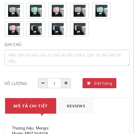
GHI CHÚ
SỐ LƯỢNG:
Đặt hàng
MÔ TẢ CHI TIẾT
REVIEWS
Thương hiệu: Mengni
Model: MNZJH-833A