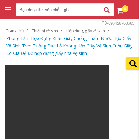
0
Toggle
navigation
TD-696428763683
Trang chủ
Thiết bị vệ sinh
Hộp đựng giấy vệ sinh
Phòng Tắm Hộp Đựng Khăn Giấy Chống Thấm Nước Hộp Giấy
Vệ Sinh Treo Tường Đục Lỗ Không Hộp Giấy Vệ Sinh Cuộn Giấy
Có Giá Để Đồ hộp đựng giấy nhà vệ sinh