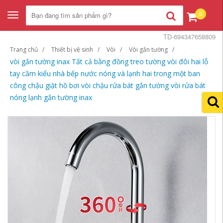
0
Toggle
navigation
TD-694347658809
Trang chủ
Thiết bị vệ sinh
Vòi
Vòi gắn tường
vòi gắn tường inax Tất cả bằng đồng treo tường vòi đôi hai lỗ
tay cầm kiểu nhà bếp nước nóng và lạnh hai trong một ban
công chậu giặt hồ bơi vòi chậu rửa bát gắn tường vòi rửa bát
nóng lạnh gắn tường inax