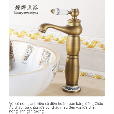
Vòi cổ nóng lạnh kiểu cổ điển hoàn toàn bằng đồng Châu
Vò
Âu chậu rửa chậu rửa vòi chậu màu đen vòi rửa chén
bê
nóng lạnh gắn tường
vò