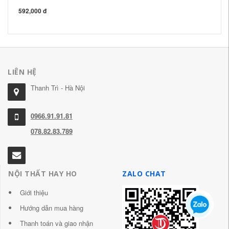
592,000 đ
21
LIÊN HỆ
Thanh Trì - Hà Nội
0966.91.91.81
078.82.83.789
NỘI THẤT HAY HO
ZALO CHAT
Giới thiệu
Hướng dẫn mua hàng
Thanh toán và giao nhận