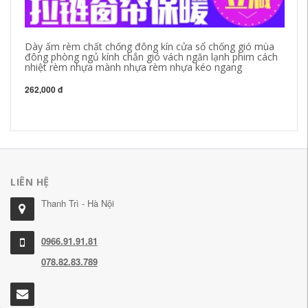
Dày ấm rèm chất chống đông kín cửa sổ chống gió mùa
rè
đông phòng ngủ kính chắn gió vách ngăn lạnh phim cách
ấm
nhiệt rèm nhựa mành nhựa rèm nhựa kéo ngang
đô
lạ
262,000 đ
27
LIÊN HỆ
Thanh Trì - Hà Nội
0966.91.91.81
078.82.83.789