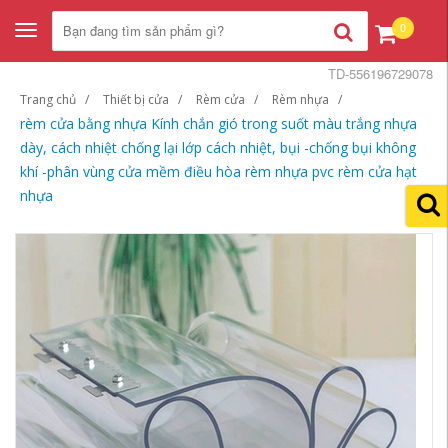
0
Toggle
navigation
TD-556196729078
Trang chủ
Thiết bị cửa
Rèm cửa
Rèm nhựa
rèm cửa bằng nhựa Kính chắn gió trong suốt màu trắng nhựa
dày, cách nhiệt chống lại lớp cách nhiệt, bụi -chống bụi không
khí -phân vùng cửa mềm điều hòa rèm nhựa pvc rèm cửa hạt
nhựa