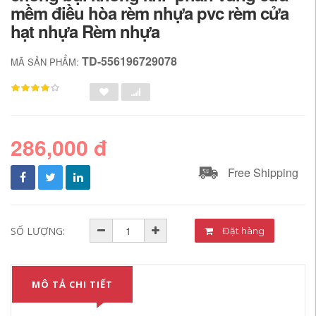
mềm điều hòa rèm nhựa pvc rèm cửa
hạt nhựa Rèm nhựa
TD-556196729078
MÃ SẢN PHẨM:
286,000 đ
Free Shipping
SỐ LƯỢNG:
Đặt hàng
MÔ TẢ CHI TIẾT