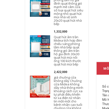
phòng tắm hộ gia
m
đình quạt thông gió
mạnh mẽ câm cửa
sổ loại quạt hút siêu
mỏng nhỏ quạt hút
mùi nhà vệ sinh
20x20 quạt hút nhà
bếp
t
1,332,000
Quạt hút âm trần
Midea tích hợp đèn
chiếu sáng phòng
n
tắm nhà bếp quạt
thông gió âm trần
hộ gia đình 30x30
quạt hút mùi nối
ống 100 kích thước
quạt hút mùi bếp
MÔ
2,422,000
giá chuông cửa
không dây Chuông
cửa Midea không
Số c
dây nhà thông minh
Trạn
khoảng cách cực xa
tự phát điều khiển
Tên 
từ xa điện tử nhắn
Mô h
tin một-một cho
Thươ
bệnh nhân cao tuổi
chuông cửa không
Mode