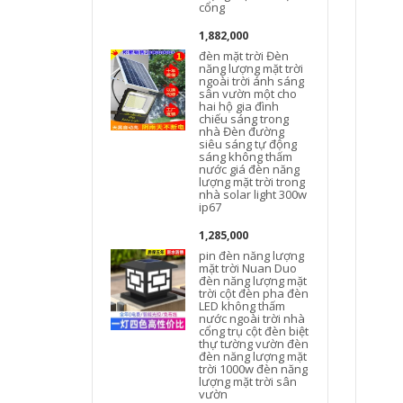
cổng
1,882,000
đèn mặt trời Đèn
năng lượng mặt trời
ngoài trời ánh sáng
sân vườn một cho
hai hộ gia đình
chiếu sáng trong
nhà Đèn đường
siêu sáng tự động
sáng không thấm
nước giá đèn năng
lượng mặt trời trong
nhà solar light 300w
ip67
1,285,000
pin đèn năng lượng
mặt trời Nuan Duo
đèn năng lượng mặt
trời cột đèn pha đèn
h
LED không thấm
nước ngoài trời nhà
t
cổng trụ cột đèn biệt
thự tường vườn đèn
đèn năng lượng mặt
trời 1000w đèn năng
lượng mặt trời sân
vườn