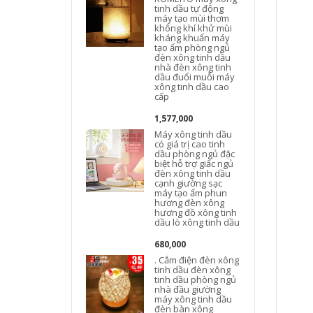
tinh dầu tự động
máy tạo mùi thơm
không khí khử mùi
kháng khuẩn máy
tạo ẩm phòng ngủ
đèn xông tinh dầu
nhà đèn xông tinh
dầu đuổi muỗi máy
xông tinh dầu cao
cấp
Đ
1,577,000
Máy xông tinh dầu
có giá trị cao tinh
dầu phòng ngủ đặc
biệt hỗ trợ giấc ngủ
đèn xông tinh dầu
cạnh giường sạc
máy tạo ẩm phun
hương đèn xông
hương đồ xông tinh
dầu lò xông tinh dầu
680,000
. Cắm điện đèn xông
tinh dầu đèn xông
tinh dầu phòng ngủ
nhà đầu giường
máy xông tinh dầu
đèn bàn xông