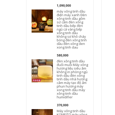
1,090,000
máy xông tinh dầu
điện máy xanh Đèn
xông tinh dầu gốm
sứ cắm đèn xông
tinh dầu bếp đèn
ngủ cá vàng bếp
xông tinh dầu
không sợ khô cháy
bóng đèn xông tinh
dầu đèn xông den
xong tinh dau
580,000
đèn xông tinh dầu
đuổi muỗi Máy xông
hương liệu siêu âm
không in phòng ngủ
tinh dầu đèn xông
tinh dầu nhà hương
câm máy tạo độ ẩm
phun hương máy
xong tinh dầu máy
xông tinh dầu
humidifier
370,000
Máy xông tinh dầu
KOMEITO máy xông