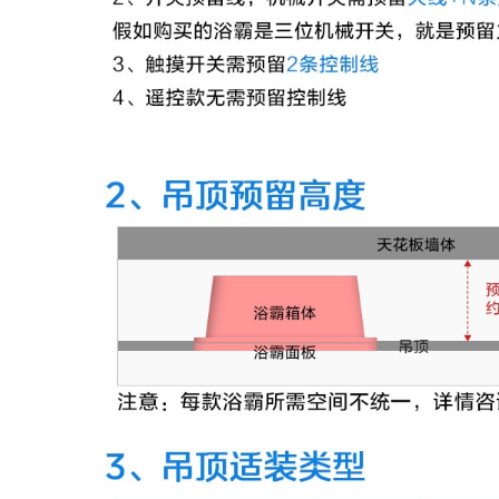
liệu cắm trong
phòng tắm Yuba
phòng ngủ đèn
bóng đèn 275W
xông tinh dầu lò
chống cháy nổ kiểu
xông tinh dầu máy
cũ đặc biệt LED
xông tinh dầu
chiếu sáng trung
humidifier
gian chiếu sáng treo
tường bốn đèn máy
sưởi phòng tắm giá
980,000
đèn sưởi
Netease lựa chọn
nghiêm ngặt máy
211,000
xông tinh dầu máy
xông tinh dầu tại
quạt sưởi phòng
nhà máy xông tinh
tắm Keshilong gắn
dầu siêu âm đèn
tường Yuba bóng
xông hương thơm
đèn treo tường sưởi
nhỏ máy tạo ẩm
ấm treo tường đèn
máy xông tinh dầu
sưởi ấm phòng tắm
phòng ngủ sử dụng
phòng tắm nhà ấm
máy xông tinh dầu
đèn miễn phí cú
đấm đèn sưởi
halogen đèn sưởi
594,000
âm trần
máy xông tinh dầu
umidifier Liuli
764,000
home phòng ngủ
hơm trị liệu tạo ẩm
máy sưởi phòng
hỗ trợ giấc ngủ đèn
ngủ Op ánh sáng
xông tinh dầu máy
bóng đèn LED sưởi
trợ giúp giấc ngủ
ấm bong bóng sưởi
siêu âm máy xông
ấm treo tường Yuba
hương đèn xông
bóng bong bóng