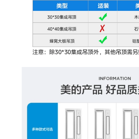
hương đèn thắp
phòng tắm phòng
hương đèn xông
tắm chống cháy nổ
tinh dầu gỗ đốt tinh
hộ gia đình nên
dầu
mua đèn sưởi nhà
tắm loại nào đèn
sưởi phòng tắm
1,762,000
đèn sưởi nhà tắm
290,000
âm trần Đèn đèn
lồng truyền thống
Op Lighting Bóng
Yuba Đèn hâm mộ
đèn sưởi nhà tắm
Đèn tích hợp Đèn
Yuba bóng đèn sưởi
tích hợp Nhà vệ sinh
nhà vệ sinh 275W
Lào -Kiểu trần Bong
không thấm nước
bóng Tường giá đèn
chống cháy nổ bóng
sưởi nhà tắm giá
đèn chiếu sáng
đèn sưởi
trung gian giá đèn
sưởi nhà tắm đèn
sưởi nhà tắm âm
415,000
trần
quạt sưởi nhà tắm
Lei Shi Boutique
277,000
Phòng tắm Phòng
tắm Ánh sáng Máy
đèn nam châm âm
xả ấm Ác đèn sưởi
trần Đèn trần LED
nhà tắm âm trần
Ultra -thin LED
nên mua đèn sưởi
Square Square
nhà tắm loại nào
Phòng khách Đèn
phòng khách Đơn
giản Đơn giản hiện
580,000
đại đèn chùm thả
quạt sưởi nhà tắm
trần op tran
Đèn Oaks Yuba