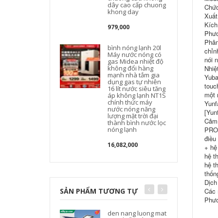
dây cao cấp chuong
Chức
khong day
Xuất
Kíc
979,000
Phươ
Phân
bình nóng lạnh 20l
chỉn
Máy nước nóng có
nói 
gas Midea nhiệt độ
không đổi hàng
Nhiệ
mạnh nhà tắm gia
Yuba
dụng gas tự nhiên
touc
16 lít nước siêu tăng
u
một 
áp không lạnh NT1S
chính thức máy
Yunf
nước nóng năng
[Yun
lượng mặt trời đại
Cảm 
thành bình nước lọc
nóng lạnh
PRO-
điều
16,082,000
+ hệ
hệ t
hệ t
thốn
Dịch
SẢN PHẨM TƯƠNG TỰ
Các 
Phươ
den nang luong mat