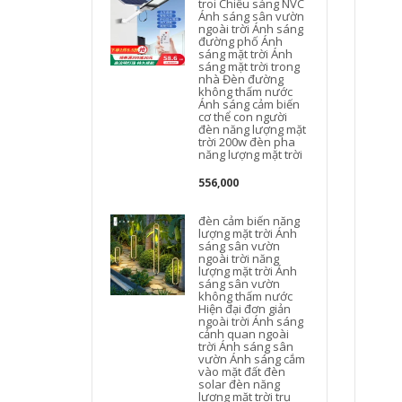
troi Chiếu sáng NVC
Ánh sáng sân vườn
ngoài trời Ánh sáng
đường phố Ánh
sáng mặt trời Ánh
sáng mặt trời trong
nhà Đèn đường
không thấm nước
Ánh sáng cảm biến
cơ thể con người
đèn năng lượng mặt
trời 200w đèn pha
năng lượng mặt trời
556,000
đèn cảm biến năng
lượng mặt trời Ánh
sáng sân vườn
ngoài trời năng
lượng mặt trời Ánh
sáng sân vườn
không thấm nước
Hiện đại đơn giản
ngoài trời Ánh sáng
cảnh quan ngoài
trời Ánh sáng sân
vườn Ánh sáng cắm
vào mặt đất đèn
solar đèn năng
lượng mặt trời trụ