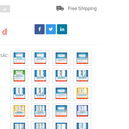
Free Shipping
 đ
SẮC: