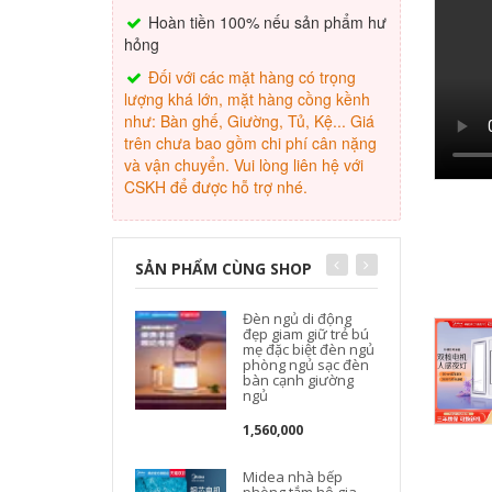
Hoàn tiền 100% nếu sản phẩm hư
hỏng
Đối với các mặt hàng có trọng
lượng khá lớn, mặt hàng cồng kềnh
như: Bàn ghế, Giường, Tủ, Kệ... Giá
trên chưa bao gồm chi phí cân nặng
và vận chuyển. Vui lòng liên hệ với
CSKH để được hỗ trợ nhé.
SẢN PHẨM CÙNG SHOP
Đèn ngủ di động
đẹp giam giữ trẻ bú
mẹ đặc biệt đèn ngủ
phòng ngủ sạc đèn
bàn cạnh giường
ngủ
b
T
1,560,000
Midea nhà bếp