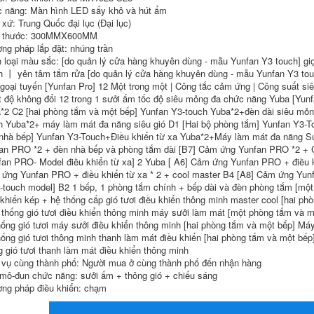
nước thẩm thấu
 năng: Màn hình LED sấy khô và hút ẩm
ngược RO Máy lọc
 xứ: Trung Quốc đại lục (Đại lục)
nước gia đình hàng
h thước: 300MMX600MM
đầu chính hãng máy
lọc nước ao smith
ng pháp lắp đặt: nhúng trần
z7
 loại màu sắc: [do quản lý cửa hàng khuyên dùng - mẫu Yunfan Y3 touch] gi
h 丨 yên tâm tắm rửa [do quản lý cửa hàng khuyên dùng - mẫu Yunfan Y3 touc
10,142,000
ngoại tuyến [Yunfan Pro] 12 Một trong một | Công tắc cảm ứng | Công suất s
t độ không đổi 12 trong 1 sưởi ấm tốc độ siêu mỏng đa chức năng Yuba [Yunf
Máy lọc nước tăng
*2 C2 [hai phòng tắm và một bếp] Yunfan Y3-touch Yuba*2+đèn dài siêu mỏn
áp Midea gia đình
h Yuba*2+ máy làm mát đa năng siêu gió D1 [Hai bộ phòng tắm] Yunfan Y3-T
ống trực tiếp tại vòi
nhà bếp] Yunfan Y3-Touch+Điều khiển từ xa Yuba*2+Máy làm mát đa năng Su
thẩm thấu ngược lọc
nước toàn bộ gia
an PRO *2 + đèn nhà bếp và phòng tắm dài [B7] Cảm ứng Yunfan PRO *2 + C
đình 1000G chính
fan PRO- Model điều khiển từ xa] 2 Yuba [ A6] Cảm ứng Yunfan PRO + điều k
hãng máy tạo nước
ứng Yunfan PRO + điều khiển từ xa * 2 + cool master B4 [A8] Cảm ứng Yunf
ion kiềm
touch model] B2 1 bếp, 1 phòng tắm chính + bếp dài và đèn phòng tắm [mộ
 khiển kép + hệ thống cấp gió tươi điều khiển thông minh master cool [hai p
13,386,000
 thống gió tươi điều khiển thông minh máy sưởi làm mát [một phòng tắm và
hống gió tươi máy sưởi điều khiển thông minh [hai phòng tắm và một bếp] M
hống gió tươi thông minh thanh làm mát điều khiển [hai phòng tắm và một bế
g gió tươi thanh làm mát điều khiển thông minh
 vụ cùng thành phố: Người mua ở cùng thành phố đến nhận hàng
mô-đun chức năng: sưởi ấm + thông gió + chiếu sáng
ng pháp điều khiển: chạm
mua máy xông tinh
giá đèn sưởi Đèn