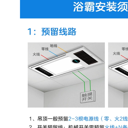
dầu Máy hương
sưởi chiếu sáng
thơm máy tạo độ ẩm
Midea Đèn sưởi
tinh dầu đặc biệt
Yuba đèn sưởi tích
nhà đầu giường
hợp quạt hút âm
phòng ngủ hỗ trợ
trần chiếu sáng tích
giấc ngủ đèn dầu
hợp đèn sưởi
thơm cắm vào lò
phòng tắm phòng
phun hương liệu
tắm sưởi nhà tắm
1414 bình xông tinh
giá đèn sưởi nhà
dầu bằng điện đồ
tắm
xông tinh dầu
4,982,000
466,000
Rongshida Wall
Đèn xông tinh dầu
-Đèn lồng phòng
tại nhà Máy xông
tắm ấm Phòng tắm
hương liệu siêu âm
Phòng tắm Phòng
không in Bắc Âu lò
tắm phòng tắm
xông tinh dầu cắm
không có tường
vào máy phun
không thấm nước
sương tạo ẩm im
chống nổ không
lặng đốt tinh dầu giá
thấm nước -Máy
máy xông tinh dầu
sưởi ấm Máy sưởi
ấm den suoi nha
tam nên mua đèn
487,000
sưởi nhà tắm loại
Retro ngủ tinh dầu
nào
thơm đèn xông tinh
dầu gia dụng đèn
446,000
xông tinh dầu trong
nhà lò xông hương
Bóng đèn sưởi