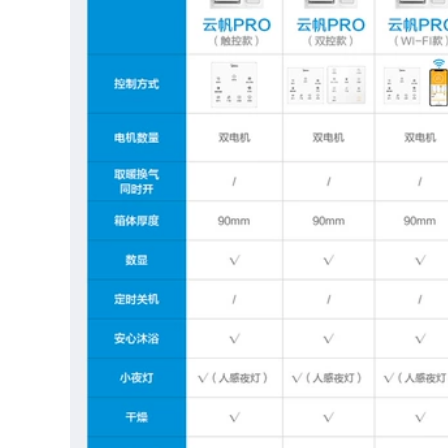
phòng tắm tích hợp
286,000
quạt hút gió sưởi
âm trần chiếu sáng
Phòng ngủ ban
quạt sưởi phòng
công hình chữ nhật
tắm năm trong một
mới đèn op tran
đèn sưởi âm trần
đèn vuông âm trần
đèn hồng ngoại
sưởi ấm
286,000
đèn led âm tường
3,360,000
Đèn trần LED Đèn
èn vật lý trị liệu
phòng ngủ tối giản
hồng ngoại xa hộ
hiện đại đèn led âm
gia đình Đèn sưởi
trần philips chính
ấm Đèn làm đẹp
hãng đèn downlight
Salon Đặc biệt Hệ
9w rạng đông
thống sưởi đèn hai
đầu giá đèn sưởi
852,000
nhà tắm máy sưởi
nhà tắm
LED trần ánh sáng
349,000
-Điều chỉnh ánh
sáng không có ánh
sáng phòng ngủ
giá đèn sưởi Đèn
sáng tạo cá tính
sưởi treo tường
sáng tạo tròn cho
Rongshida treo
trẻ em ánh sáng ấm
tường Yuba miễn
áp màu hồng lãng
phí đèn sưởi phòng
mạn đèn led mắt
tắm treo tường sưởi
trâu đèn thả văn
ấm không khí sưởi
phòng
ấm tích hợp chống