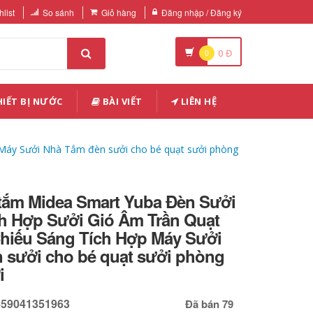
list
So sánh
Giỏ hàng
Đăng nhập / Đăng ký
0
0
Đ
IẾT BỊ NƯỚC
BÀI VIẾT
LIÊN HỆ
Máy Sưởi Nhà Tắm đèn sưởi cho bé quạt sưởi phòng
tắm Midea Smart Yuba Đèn Sưởi
h Hợp Sưởi Gió Âm Trần Quạt
hiếu Sáng Tích Hợp Máy Sưởi
 sưởi cho bé quạt sưởi phòng
i
659041351963
Đã bán 79