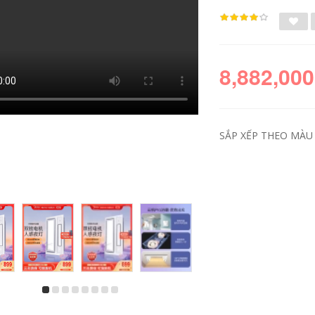
8,882,000
SẮP XẾP THEO MÀU 
Máy nước nóng khí
gas tự nhiên Midea
đèn led trang trí
gia dụng chính thức
bàn thờ Đèn bàn
nhiệt độ không đổi
bảo vệ mắt Midea
hàng mạnh tần số
Lighting National AA
iến đổi tiết kiệm
dành cho học sinh
năng lượng tức thì
tiểu học và trung
C5 16 lít giá bình
học Đèn LED học
nước nóng năng
đọc và viết dành
lượng mặt trời các
cho trẻ em Đèn bàn
hãng máy nước
đặc biệt dèn bàn
nóng năng lượng