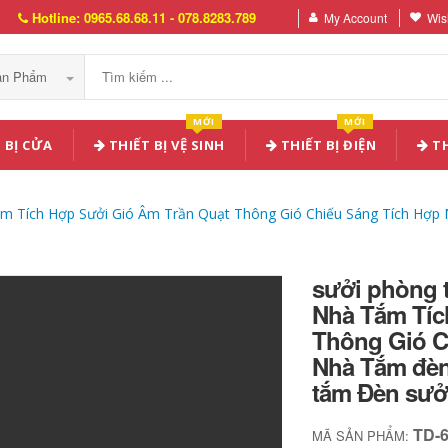
Hotline: 0965.68.68.11 - 078.8283.789
My Account
Wish
Sản Phẩm
MỚI
MỚI
 BỊ CỬA
THIẾT BỊ VỆ SINH
THIẾT BỊ ĐIỆN
TH
m Tích Hợp Sưởi Gió Âm Trần Quạt Thông Gió Chiếu Sáng Tích Hợp 
sưởi phòng 
Nhà Tắm Tíc
Thông Gió C
Nhà Tắm đèn
tắm Đèn sưở
TD-
MÃ SẢN PHẨM: