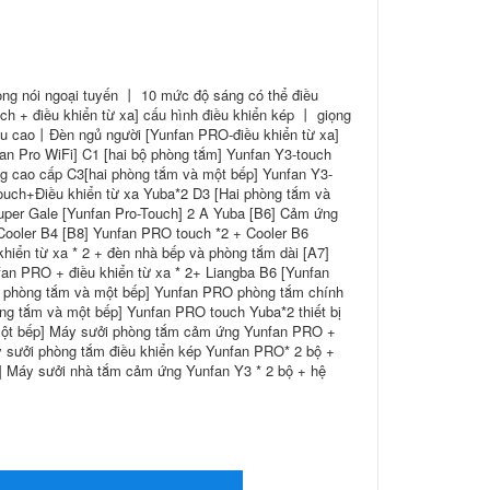
ọng nói ngoại tuyến 丨 10 mức độ sáng có thể điều
h + điều khiển từ xa] cấu hình điều khiển kép 丨 giọng
iêu cao丨Đèn ngủ người [Yunfan PRO-điều khiển từ xa]
an Pro WiFi] C1 [hai bộ phòng tắm] Yunfan Y3-touch
g cao cấp C3[hai phòng tắm và một bếp] Yunfan Y3-
ouch+Điều khiển từ xa Yuba*2 D3 [Hai phòng tắm và
per Gale [Yunfan Pro-Touch] 2 A Yuba [B6] Cảm ứng
ooler B4 [B8] Yunfan PRO touch *2 + Cooler B6
hiển từ xa * 2 + đèn nhà bếp và phòng tắm dài [A7]
an PRO + điều khiển từ xa * 2+ Liangba B6 [Yunfan
t phòng tắm và một bếp] Yunfan PRO phòng tắm chính
hòng tắm và một bếp] Yunfan PRO touch Yuba*2 thiết bị
 một bếp] Máy sưởi phòng tắm cảm ứng Yunfan PRO +
áy sưởi phòng tắm điều khiển kép Yunfan PRO* 2 bộ +
p] Máy sưởi nhà tắm cảm ứng Yunfan Y3 * 2 bộ + hệ