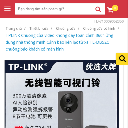
0
Toggle
navigation
TD-710009052356
Trang chủ
Thiết bị cửa
Chuông cửa
Chuông cửa có hình
TPLINK Chuông cửa video không dây toàn cảnh 360° Ứng
dụng nhà thông minh Cảnh báo liên lạc từ xa TL-DB52C
chuông báo khách có màn hình