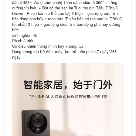
đầu DB53E Vàng sâm panh] Toàn cảnh siêu rõ 360° + Tăng
cường tín hiệu + Đôi có thể sạc lại Tuổi thọ pin [Mẫu DB52C
Brown - Phiên bản có thể sạc lại] 3 triệu + góc rộng cực rõ +
báo động phá hủy cưỡng bức [Phiên bản có thể sạc lại DB52C
tốt nhất] 3 triệu + góc rộng siêu rõ + báo động phá hủy cưỡng
bức
định nghĩa: 4k
Pixel: 3 triệu
Có điều khiển thông minh hay không: Có
Dung lượng lưu trữ đám mây: lưu trữ luân phiên 7 ngày*365
ngày