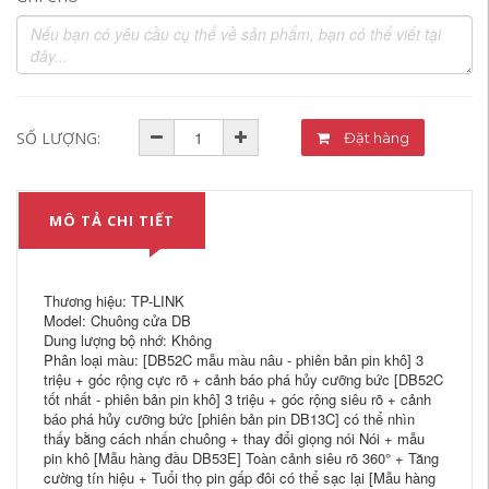
SỐ LƯỢNG:
Đặt hàng
MÔ TẢ CHI TIẾT
Thương hiệu: TP-LINK
Model: Chuông cửa DB
Dung lượng bộ nhớ: Không
Phân loại màu: [DB52C mẫu màu nâu - phiên bản pin khô] 3
triệu + góc rộng cực rõ + cảnh báo phá hủy cưỡng bức [DB52C
tốt nhất - phiên bản pin khô] 3 triệu + góc rộng siêu rõ + cảnh
báo phá hủy cưỡng bức [phiên bản pin DB13C] có thể nhìn
thấy bằng cách nhấn chuông + thay đổi giọng nói Nói + mẫu
pin khô [Mẫu hàng đầu DB53E] Toàn cảnh siêu rõ 360° + Tăng
cường tín hiệu + Tuổi thọ pin gấp đôi có thể sạc lại [Mẫu hàng