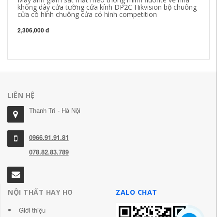
không dây cửa tường cửa kính DP2C Hikvision bộ chuông
th
cửa có hình chuông cửa có hình competition
li
2,306,000 đ
1,
LIÊN HỆ
Thanh Trì - Hà Nội
0966.91.91.81
078.82.83.789
NỘI THẤT HAY HO
ZALO CHAT
Giới thiệu