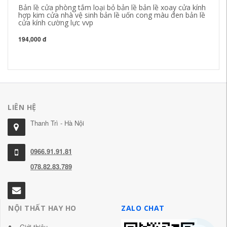
Bản lề cửa phòng tắm loại bỏ bản lề bản lề xoay cửa kính
Bả
hợp kim cửa nhà vệ sinh bản lề uốn cong màu đen bản lề
đi
cửa kính cường lực vvp
18
194,000 đ
LIÊN HỆ
Thanh Trì - Hà Nội
0966.91.91.81
078.82.83.789
NỘI THẤT HAY HO
ZALO CHAT
Giới thiệu