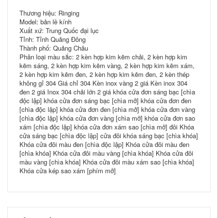
Thương hiệu: Ringing
Model: bản lề kính
Xuất xứ: Trung Quốc đại lục
Tỉnh: Tỉnh Quảng Đông
Thành phố: Quảng Châu
Phân loại màu sắc: 2 kèn hợp kim kẽm chải, 2 kèn hợp kim
kẽm sáng, 2 kèn hợp kim kẽm vàng, 2 kèn hợp kim kẽm xám,
2 kèn hợp kim kẽm đen, 2 kèn hợp kim kẽm đen, 2 kèn thép
không gỉ 304 Giá chỉ 304 Kèn inox vàng 2 giá Kèn inox 304
đen 2 giá Inox 304 chải lớn 2 giá khóa cửa đơn sáng bạc [chìa
độc lập] khóa cửa đơn sáng bạc [chìa mở] khóa cửa đơn đen
[chìa độc lập] khóa cửa đơn đen [chìa mở] khóa cửa đơn vàng
[chìa độc lập] khóa cửa đơn vàng [chìa mở] khóa cửa đơn sao
xám [chìa độc lập] khóa cửa đơn xám sao [chìa mở] đôi Khóa
cửa sáng bạc [chìa độc lập] cửa đôi khóa sáng bạc [chìa khóa]
Khóa cửa đôi màu đen [chìa độc lập] Khóa cửa đôi màu đen
[chìa khóa] Khóa cửa đôi màu vàng [chìa khóa] Khóa cửa đôi
màu vàng [chìa khóa] Khóa cửa đôi màu xám sao [chìa khóa]
Khóa cửa kép sao xám [phím mở]