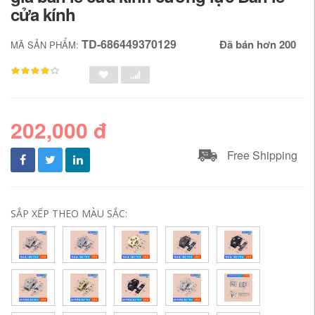
cửa kính
TD-686449370129
Đã bán hơn 200
MÃ SẢN PHẨM:
202,000 đ
Free Shipping
SẮP XẾP THEO MÀU SẮC: