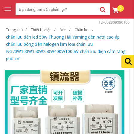
0
Toggle
navigation
TD-652869390100
Trang chủ
Thiết bị điện
Đèn
Chấn lưu
chấn lưu đèn led 50w Thượng Hải Yaming đèn natri cao áp
chấn lưu bóng đèn halogen kim loại chấn lưu
NG70W100W150W250W400W1000W chấn lưu điện cảm tăng
phô cơ