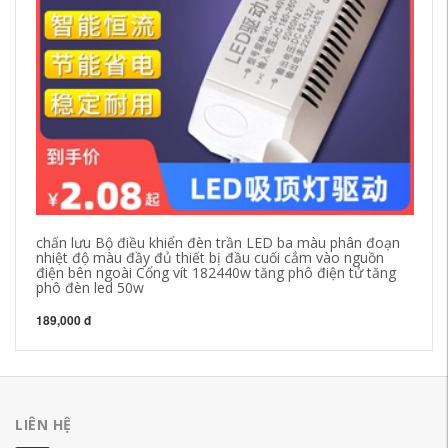
chấn lưu Bộ điều khiển đèn trần LED ba màu phân đoạn
Đè
nhiệt độ màu đầy đủ thiết bị đầu cuối cắm vào nguồn
đi
điện bên ngoài Cổng vít 182440w tăng phô điện tử tăng
ph
phô đèn led 50w
20
189,000 đ
LIÊN HỆ