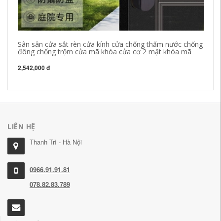
Sân sân cửa sắt rèn cửa kính cửa chống thấm nước chống
Bộ
đông chống trộm cửa mã khóa cửa cơ 2 mặt khóa mã
kh
2,542,000 đ
1,
LIÊN HỆ
Thanh Trì - Hà Nội
0966.91.91.81
078.82.83.789