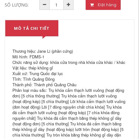
SỐ LƯỢNG:
Đặt hàng
MÔ TẢ CHI TIẾT
Thương hiệu: Jane Li (phần cứng)
Mô hình: FDMS-1
Chức năng sử dụng: khóa cửa trong nhà khóa cửa khác / khác
Vật liệu: thép không gỉ
Xuất xứ: Trung Quốc đại lục
Tỉnh: Tỉnh Quảng Đông
Thành phố: Thành phố Quảng Châu
Phân loại màu sắc: Trụ khóa cẩm thạch lưỡi vuông (hoạt động
đơn) [5 chìa thông thường] Trụ khóa cẩm thạch lưỡi vuông
(hoạt động kép) [5 chìa thường] Lõi khóa cẩm thạch lưỡi vuông
(đơn hoạt động) Lõi [7 đồng nguyên chất chìa khóa] Trụ khóa
đá cẩm thạch lưỡi vuông (hoạt động kép) [7 chìa khóa đồng
nguyên chất] Trụ khóa đá cẩm thạch bằng thép không gỉ dày
(hoạt động đơn) [5 chìa thường] Trụ khóa đá cẩm thạch bằng
thép không gỉ dày (hoạt động kép) lưỡi tròn (hoạt động kép) [5
chìa khóa thường] Trụ tròn khóa bằng thép không gỉ dày dặn