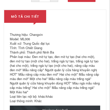
MÔ TẢ CHI TIẾT
Thương hiệu: Changxin
Model: ML006
Xuất xứ: Trung Quốc đại lục
Tỉnh: Tỉnh Chiết Giang
Thành phố: Thành phố Ninh Ba
Phân loại màu: Đen mờ tự tạo, đen mờ tự tạo (hai cho một),
đen mờ tự tạo (một cho hai), trắng ngà tự tạo, trắng ngà tự tạo
(hai cho một), trắng ngà tự tạo (một cho hai), nâng cấp màu
đen mờ* Mẫu nâng cấp* Người quản lý cửa hàng khuyến nghị
HOT* Mẫu nâng cấp màu đen mờ* Hai cho một* Mẫu nâng cấp
màu đen mờ* Một cho hai* Mẫu nâng cấp màu trắng ngà*
Người quản lý cửa hàng khuyên dùng HOT* Màu ngà mẫu nâng
cấp màu trắng* Hai cho một* Mẫu nâng cấp màu trắng ngà*
Một Kéo hai*
Loại liên lạc nội bộ: khác/khác
Loại thông minh: Khác