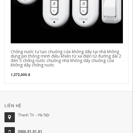
Chống nước tự tạo chuông cửa không dây tại nhà không
ch
dùng pin thông minh điều khiển từ xa điện tử đường dài 2
nh
đến 5 chống nước chuông nhà không dây chuông cửa
kh
không dây chống nước
đi
1,372,000 đ
74
LIÊN HỆ
Thanh Trì - Hà Nội
0966.91.91.81