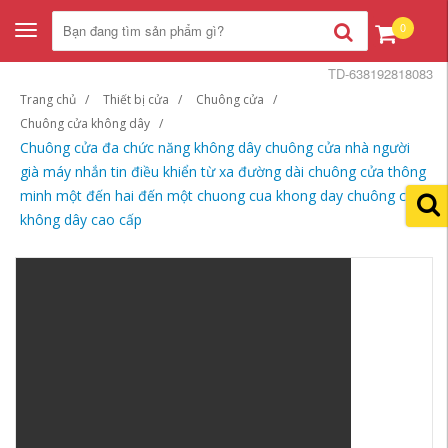
0
Toggle
navigation
TD-638192818083
Trang chủ
Thiết bị cửa
Chuông cửa
Chuông cửa không dây
Chuông cửa đa chức năng không dây chuông cửa nhà người
già máy nhắn tin điều khiển từ xa đường dài chuông cửa thông
minh một đến hai đến một chuong cua khong day chuông cửa
không dây cao cấp