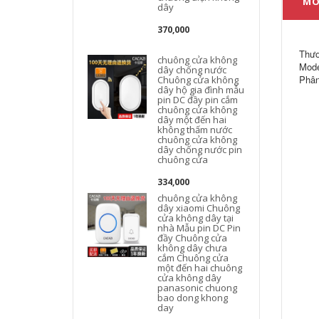
MÔ
dây
370,000
Thươ
chuông cửa không
Mode
dây chống nước
Phân
Chuông cửa không
dây hộ gia đình mẫu
pin DC đầy pin cắm
chuông cửa không
dây một đến hai
không thấm nước
chuông cửa không
dây chống nước pin
chuông cửa
334,000
chuông cửa không
dây xiaomi Chuông
cửa không dây tại
nhà Mẫu pin DC Pin
đầy Chuông cửa
không dây chưa
cắm Chuông cửa
một đến hai chuông
cửa không dây
g
panasonic chuong
bao dong khong
day