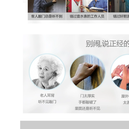
447,000
chuông cửa camera
chuông cửa có
không dây Chuông
camera Máy ảnh
cửa nhà không dây
giám sát mắt mèo
siêu xa thông minh
thông minh fluorite
điều khiển từ xa
nhà không dây cửa
điện tử thông minh
hình ảnh cửa
gia đình Lingdang
chuông cửa vào
Chuông cửa nhà
cửa vào cửa chống
Dingdong máy nhắn
lại dp2c chuông cửa
tin người già bán
có hình loại nào tốt
chuông hình sơ đồ
chuông cửa thông
đấu dây chuông
minh có hình
cửa có hình
2,306,000
346,000
chuông cửa không
EZVIZ DP2C điện
dây wifi Chuông
thoại di động mắt
cửa có hình nhà
mèo thông minh
cửa điện tử mắt