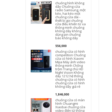
chuông hình không
dây Chuông cửa
radio Samsung, một
kéo, hai kéo một
chuông cửa dài -
H
thiết bị gọi chuông
cửa điều khiển từ xa
thông minh chuông
không dây không
dùng pin chuông
báo không dây
556,000
chuông cửa có hình
competition Chuông
cửa có hình Xiaomi
Mijia Máy ảnh video
thông minh Chống
trộm Trang chủ HD
Night Vision Không
dây 1212 hệ thống
chuông cửa có hình
chuông cửa có hình
không dây giá rẻ
1,846,000
chuông cửa có màn
hình Chuangmi
Xiaobai chuông cửa
video điện tử thông