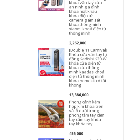
khóa vân tay cửa
an ninh gia đình
khóa mật khẩu
khóa điện tử
camera giám sát
khóa thông minh
xiaomi khoá điện tử
thông minh
2,262,000
[Double 11 Carnival]
Khóa cửa vân tay tự
động Kadishi K20-W
k
khóa cửa điện tử
khóa cửa thông
minh kaadas khoá
điện tử thông minh
khóa homekit có tốt
không
k
13,386,000
Phong cảnh kẽm
hợp kim khóa trên
và lỗ dưới trong
phòng tắm tay cầm
tay cầm tay khóa
tay khóa tay
455,000