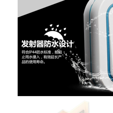
từ xa camera điện
hình kết nối điện
tử mắt mèo 2K
thoại chuông báo
chuông cửa hình
khách có màn hình
chuông cửa hình
1,846,000
3,636,000
chuông cửa không
chuông cửa có hình
dây có hình Xiaomi
wifi Chuông cửa có
Smart Cat Eye 1S
hình TP-LINK nhà
Gate Bell thông
cửa điện tử thông
minh điện tử không
minh mắt mèo
dây nhà máy ảnh
Camera giám sát 2K
điều khiển từ xa
wifi không dây
Giám sát thông
DB52C chuông cửa
minh Tầm nhìn ban
không dây có hình
đêm chống lại cửa
chuông cửa có hình
chuông cửa có
ifi
camera chuông cửa
tích hợp camera
1,256,000
3,596,000
chuông cửa có hình
kết nối wifi [Double
Chuông cửa có hình
11 Pre-sale] Chuông
360 camera 5Max
cửa có hình EZVIZ
camera kép 4 triệu
Camera giám sát
gia dụng thông
cửa tại nhà không
minh mắt mèo giám
dây Smart Cat Eye
sát không dây
DP2C chuông cửa
gương cửa điện tử
màn hình chuông
mắt mèo chuông
cửa không dây có
hình không dây
màn hình
chuông không dây