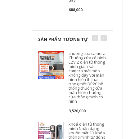
day
688,000
SẢN PHẨM TƯƠNG TỰ
chuong cua camera
Chuông cửa có hình
EZVIZ điện tử thông
minh giám sát
camera mắt mèo
không dây với màn
hình hiển thị hai
trong một DP2C hệ
thống chuông cửa
màn hình chuông
cửa thông minh có
hình
3,520,000
khoá điện tử thông
minh Nhận dạng
khuôn mặt 3D khóa
thông minh tự động