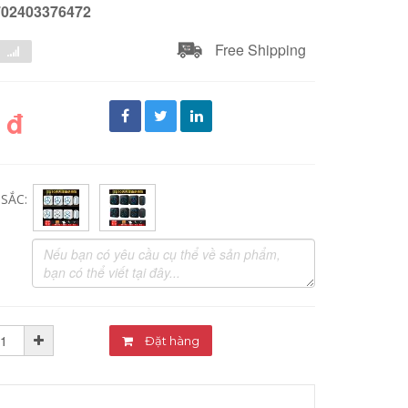
702403376472
Free Shipping
 đ
SẮC:
Đặt hàng