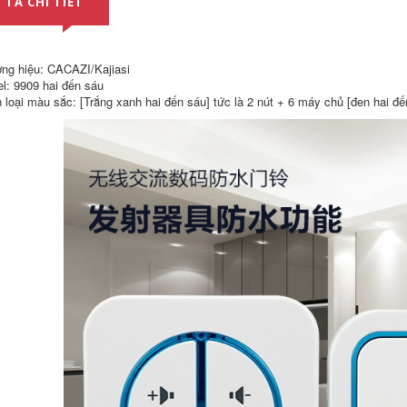
 TẢ CHI TIẾT
dây cao cấp
354,000
411,000
Chuông cửa không
ng hiệu: CACAZI/Kajiasi
chuông kawasan
dây tại nhà thông
l: 9909 hai đến sáu
Chuông cửa máy
minh khoảng cách
 loại màu sắc: [Trắng xanh hai đến sáu] tức là 2 nút + 6 máy chủ [đen hai đế
nhắn tin cho người
cực xa Công tắc
già không dây tại
chuông cửa không
nhà bệnh nhân
dây sáu trong một
chuông chăm sóc
máy nhắn tin không
người già đầu
thấm nước chuông
giường chuông một
báo không dây
nút gọi máy nhắn tin
chuông bấm cửa
chuông cửa không
dây 2 chuông
1,020,000
chuông báo không
chuông cửa không
dây
dây xiaomi Chuông
cửa đường dài DC
350,000
không dây điều
Chuông cửa không
khiển từ xa Chuông
dây tại nhà một-
cửa điện tử thông
một-hai chuông cửa
minh có pin một đến
thông minh khoảng
hai đến một máy
cách cực xa máy
nhắn tin chuông
nhắn tin cho người
báo khách ata
ià loại pin DC
chuông cửa không
chuông cửa không
dây cacazi
dây xiaomi chuông
cửa không dây
330,000
kawasan