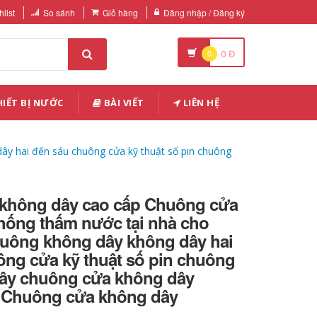
list
So sánh
Giỏ hàng
Đăng nhập / Đăng ký
0
0
Đ
IẾT BỊ NƯỚC
BÀI VIẾT
LIÊN HỆ
y hai đến sáu chuông cửa kỹ thuật số pin chuông
không dây cao cấp Chuông cửa
hống thấm nước tại nhà cho
huông không dây không dây hai
ông cửa kỹ thuật số pin chuông
ây chuông cửa không dây
 Chuông cửa không dây