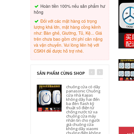
Hoàn tiền 100% nếu sản phẩm hư
hỏng
Đối với các mặt hàng có trọng
lượng khá lớn, mặt hàng cồng kềnh
như: Bàn ghế, Giường, Tủ, Kệ... Giá
trên chưa bao gồm chi phí cân nặng
và vận chuyển. Vui lòng liên hệ với
CSKH để được hỗ trợ nhé.
SẢN PHẨM CÙNG SHOP
chuông cửa có dây
panasonic Chuông
cửa nhà Kajias
không dây hai đến
ba đèn flash kỹ
thuật số điện tử
chống nước từ xa
chuông cửa máy
nhắn tin cho người
già chuông cửa
không dây xiaomi
chuông điện không