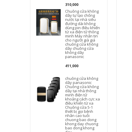
310,000
Chuông cửa không
dây tự tạo chống
nước tại nhà siêu
đường dài không
dùng pin điều khiển
từ xa điện tử thông
minh Máy nhắn tin
cho người già giá
chuông cửa không
dây chuông cửa
không dây
panasonic
411,000
chuông cửa không
dây panasonic
Chuông cửa không
dây tại nhà thông
minh điện tử
khoảng cách cực xa
điều khiển từ xa
Chuông cửa 5-1
thiết bị gọi bệnh
nhân cao tuổi
chuong bao dong
khong day chuong
bao dong khong