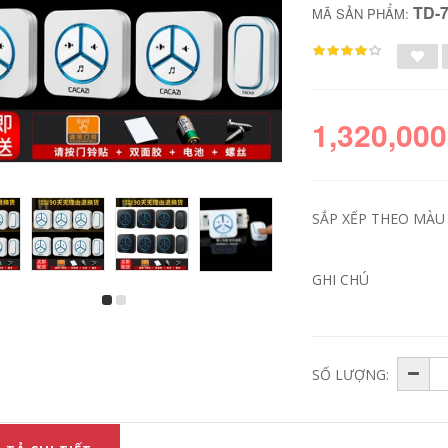
TD-
MÃ SẢN PHẨM:
1,320,000
SẮP XẾP THEO MÀU 
GHI CHÚ
chuông cửa không
chuông cửa không
dây Chuông cửa tự
dây chống nước
tạo tại nhà không
Chuông cửa không
dây chống thấm
dây tiêu chuẩn Anh
nước khoảng cách
Bộ thu thông minh
cực xa Điều khiển từ
tại nhà không có pin
xa điện tử không
Đồng hồ cửa chống
SỐ LƯỢNG:
cần pin Ling người
nước điều khiển từ
già nhắn tin không
xa điện tử một đến
dùng pin chuông
hai phong cách Anh
điện tử không dây
chuông cửa không
chuông cửa không
dây pin chuông cửa