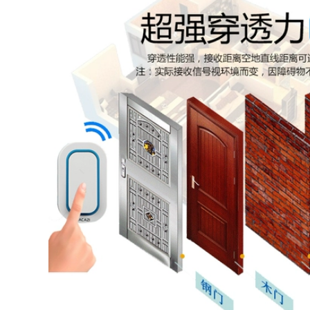
không dùng pin
4,642,000
3,596,000
chuông cửa không
dây wifi Mới chip
Chuông cửa nhà
iSilicon điện tử
không dây cắm một-
thông minh camera
đến-hai khoảng
mắt mèo điện thoại
cách cực xa điện tử
di động giám sát
thông minh máy
đầu video chuông
nhắn tin dành cho
cửa chống trộm
người già pin không
gương cửa nhà
thấm nước chuong
chuông cửa có
bao dong khong
camera chuông cửa
day chuông cửa
màn hình không
panasonic không
dây
dây
1,966,000
511,000
Máy ảnh giám sát
chuong cua khong
mắt mèo thông
day Chuangmi
minh fluorite về nhà
Xiaobai camera
không dây cửa
giám sát cửa nhà
tường cửa kính
mắt mèo điện tử
DP2C Hikvision bộ
thông minh với màn
chuông cửa có hình
hình chuông cửa
chuông cửa có hình
video không dây
competition
chuông báo không
dây chuong cua
khong day
2,306,000
Chuông cửa có hình
2,666,000
360 độ 5Pro giám