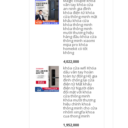
Magic couple khóa
vân tay khóa cửa
an ninh gia đình
khóa điện tử khóa
cửa thông minh mật
khẩu khóa cửa
khóa thông minh
khóa thông minh
mười thương hiệu
hàng đầu khóa cửa
thông minh xiaomi
mijia pro khóa
homekit có tốt
không
4,022,000
khóa cửa wifi Khóa
w
dấu vân tay hoàn
toàn tự động Hộ gia
đình chống lại cửa
điện tử Mật khẩu
điện tử Người dân
đối mặt với khóa
cửa thông minh
Khóa mười thương
hiệu chính khoá
thông minh cho cửa
nhôm xingfa khoa
cua thong minh
1,952,000