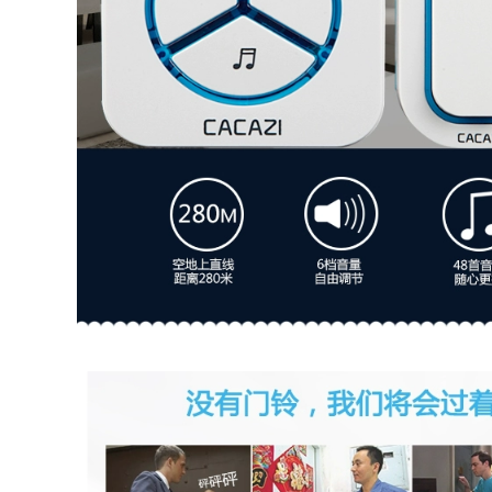
Chuông cửa không
dây tự tạo hai đến
310,000
ba chuông cửa nhà
chuông cửa không
điện tử điều khiển
dây chống nước
từ xa thông minh
Chuông cửa không
chống nước người
dây tự tạo thông
gọi không cần pin
minh Kajias tại nhà
chuông điện tử
Chuông cửa điện tử
không dây chuông
gắn tường hai đến
không dây không
ba bức tường
dùng pin
chuông điện tử
không dây chuông
772,000
cửa panasonic
không dây
Chuông cửa không
780,000
dây gia đình DC loại
pin đơn giản ngoài
trời chống nước
Chuông cửa tự cấp
điện tử thông minh
nguồn không dây
điều khiển từ xa một
tại nhà chống nước
đến ba đơn giản
khoảng cách cực xa
chuông cửa không
điện tử điều khiển
dây panasonic
từ xa cắm miễn phí
chuông kawasan
máy nhắn tin người
già loại 86 chuông
556,000
bấm cửa chuông
cửa không dây
xiaomi