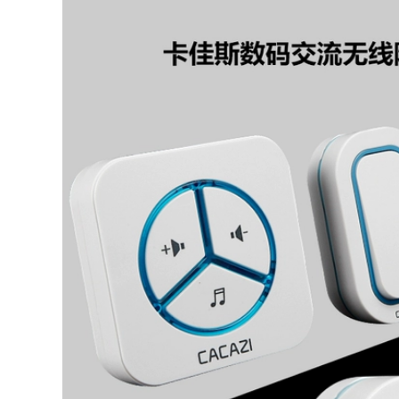
camera giám sát
mèo camera giám
điện tử từ xa
sát thông minh
chuông cửa video
không dây 2K điều
gia đình chống dòm
khiển từ xa điện
ngó ban đêm hệ
thoại di động
thống chuông cửa
chuông cửa tích hợp
có hình sơ đồ đấu
camera chuông cửa
dây chuông cửa có
có hình kết nối wifi
hình
604,000
3,136,000
Chuông cửa không
chuông cửa có hình
dây nhà thông minh
ết nối điện thoại
điều khiển từ xa
[Sản phẩm mới]
siêu dài không đục
Xiaomi Smart Cat
lỗ điện tử máy nhắn
Eye 1s Gương cửa
tin khoảng cách dài
trong nhà Chuông
một đến hai chuông
cửa điện tử Camera
điện hệ thống
giám sát cửa chống
chuông cửa màn
trộm chuông cửa
hình hệ thống
ết nối điện thoại
chuông cửa màn
chuong cua thong
hình
minh
342,000
3,756,000
Chuông cửa có hình
Chuông cửa video
Xiaomi 3 Chuông
360 5Pro giám sát
cửa thông minh 2
thông minh an ninh
Thế hệ tại nhà
gia đình gương cửa
không dây Giám sát
điện thoại di động
WiFi chuông cửa có