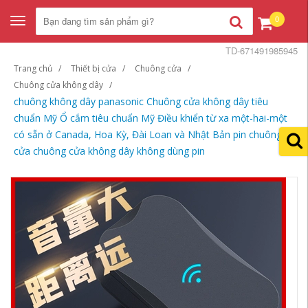
0
Toggle
navigation
TD-671491985945
Trang chủ
Thiết bị cửa
Chuông cửa
Chuông cửa không dây
chuông không dây panasonic Chuông cửa không dây tiêu
chuẩn Mỹ Ổ cắm tiêu chuẩn Mỹ Điều khiển từ xa một-hai-một
có sẵn ở Canada, Hoa Kỳ, Đài Loan và Nhật Bản pin chuông
cửa chuông cửa không dây không dùng pin