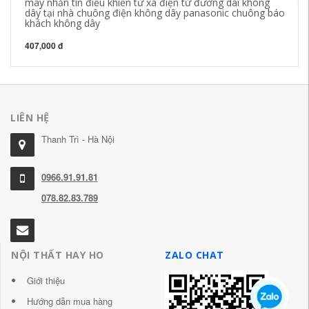
máy nhắn tin điều khiển từ xa điện tử đường dài không
tự
dây tại nhà chuông điện không dây panasonic chuông báo
dù
khách không dây
kh
407,000 đ
76
LIÊN HỆ
Thanh Trì - Hà Nội
0966.91.91.81
078.82.83.789
NỘI THẤT HAY HO
ZALO CHAT
Giới thiệu
Hướng dẫn mua hàng