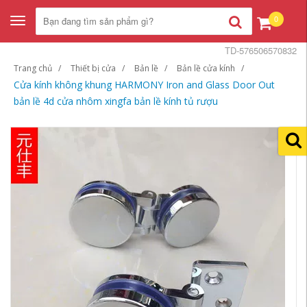
0
Toggle
navigation
TD-576506570832
Trang chủ
Thiết bị cửa
Bản lề
Bản lề cửa kính
Cửa kính không khung HARMONY Iron and Glass Door Out
bản lề 4d cửa nhôm xingfa bản lề kính tủ rượu