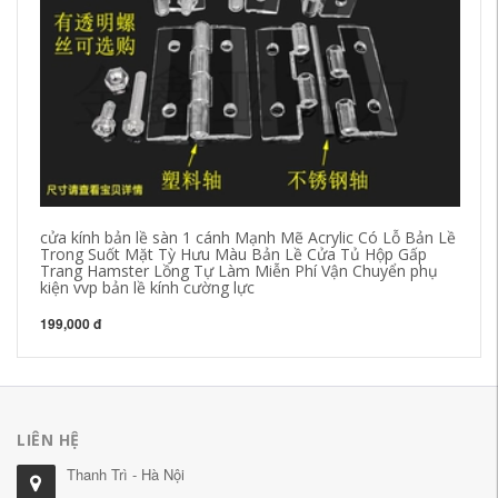
cửa kính bản lề sàn 1 cánh Mạnh Mẽ Acrylic Có Lỗ Bản Lề
Bả
Trong Suốt Mặt Tỳ Hưu Màu Bản Lề Cửa Tủ Hộp Gấp
ki
Trang Hamster Lồng Tự Làm Miễn Phí Vận Chuyển phụ
ốp
kiện vvp bản lề kính cường lực
21
199,000 đ
LIÊN HỆ
Thanh Trì - Hà Nội