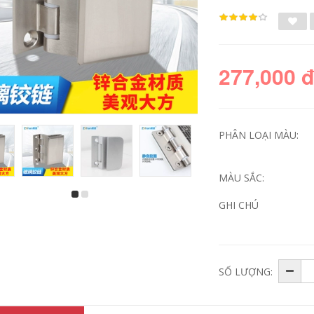
277,000 
PHÂN LOẠI MÀU:
MÀU SẮC:
chuông cửa camera
chuông cửa có
GHI CHÚ
không dây Chuông
camera Máy ảnh
cửa nhà không dây
giám sát mắt mèo
siêu xa thông minh
thông minh fluorite
điều khiển từ xa
nhà không dây cửa
điện tử thông minh
hình ảnh cửa
gia đình Lingdang
chuông cửa vào
SỐ LƯỢNG:
Chuông cửa nhà
cửa vào cửa chống
Dingdong máy nhắn
lại dp2c chuông cửa
tin người già bán
có hình loại nào tốt
chuông hình sơ đồ
chuông cửa thông
đấu dây chuông
minh có hình