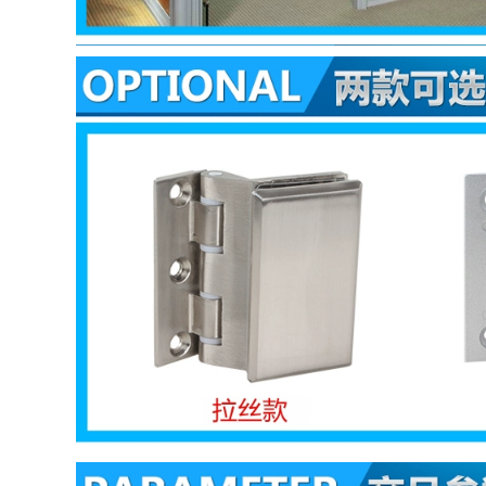
DP2C Hikvision bộ
thông minh với màn
chuông cửa có hình
hình chuông cửa
chuông cửa có hình
video không dây
competition
chuông báo không
dây chuong cua
khong day
2,306,000
Chuông cửa có hình
2,666,000
360 độ 5Pro giám
sát nhà thông minh
chuông cửa không
điện tử mắt mèo
dây kawasan Trả lại
không dây camera
chuông cửa không
chống trộm gương
dây, một lần kéo,
chống trộm chuông
hai người kéo một
cửa có hình giá rẻ
chuông cửa dài -
chuong cua man
cửa điện tử thư điện
hinh khong day
tử thiết bị điều khiển
điều khiển từ xa pin
chuông cửa chuong
2,226,000
cua khong day
chuông cửa tích hợp
346,000
camera Chuông cửa
không dây Bull
chuông gọi người
chuông cửa cacazi
gọi đến nhà điều
Chuông cửa có hình
khiển từ xa nhà
có camera giám sát
thông minh một kéo
nhà hiển thị điện tử
hai rút phích cắm
thông minh mắt
chuông cửa có hình
mèo không dây cho
không dây giá rẻ
Xiaomi Mijia chuông
chuông cửa không
cửa panasonic