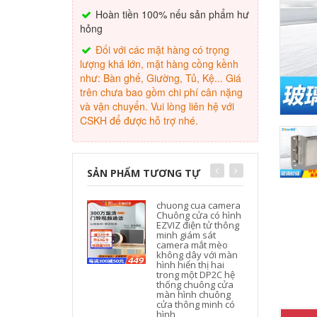
Hoàn tiền 100% nếu sản phẩm hư
hỏng
Đối với các mặt hàng có trọng
lượng khá lớn, mặt hàng cồng kềnh
như: Bàn ghế, Giường, Tủ, Kệ... Giá
trên chưa bao gồm chi phí cân nặng
và vận chuyển. Vui lòng liên hệ với
CSKH để được hỗ trợ nhé.
SẢN PHẨM TƯƠNG TỰ
chuong cua camera
Chuông cửa có hình
EZVIZ điện tử thông
minh giám sát
camera mắt mèo
không dây với màn
hình hiển thị hai
trong một DP2C hệ
thống chuông cửa
màn hình chuông
cửa thông minh có
hình