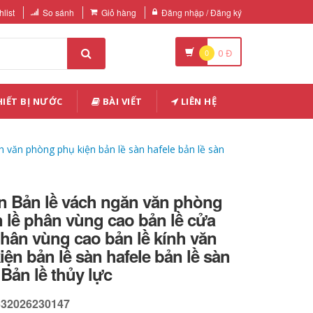
list
So sánh
Giỏ hàng
Đăng nhập / Đăng ký
0
0
Đ
IẾT BỊ NƯỚC
BÀI VIẾT
LIÊN HỆ
h văn phòng phụ kiện bản lề sàn hafele bản lề sàn
àn Bản lề vách ngăn văn phòng
 lề phân vùng cao bản lề cửa
phân vùng cao bản lề kính văn
ện bản lề sàn hafele bản lề sàn
 Bản lề thủy lực
532026230147