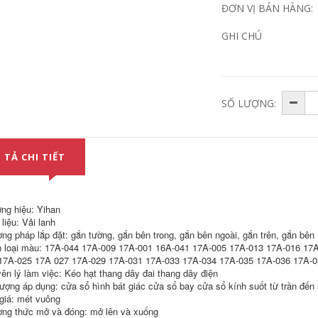
ĐƠN VỊ BÁN HÀNG:
chuông cửa không
EZVIZ DP2C điện
dây wifi Chuông
GHI CHÚ
thoại di động mắt
cửa có hình nhà
mèo thông minh
cửa điện tử mắt
camera giám sát
mèo camera giám
điện tử từ xa
sát thông minh
chuông cửa video
không dây 2K điều
gia đình chống dòm
khiển từ xa điện
ngó ban đêm hệ
thoại di động
SỐ LƯỢNG:
thống chuông cửa
chuông cửa tích hợp
có hình sơ đồ đấu
camera chuông cửa
dây chuông cửa có
có hình kết nối wifi
hình
604,000
 TẢ CHI TIẾT
3,136,000
Chuông cửa không
chuông cửa có hình
dây nhà thông minh
ết nối điện thoại
điều khiển từ xa
[Sản phẩm mới]
siêu dài không đục
Xiaomi Smart Cat
lỗ điện tử máy nhắn
ng hiệu: Yihan
Eye 1s Gương cửa
tin khoảng cách dài
liệu: Vải lanh
trong nhà Chuông
một đến hai chuông
cửa điện tử Camera
điện hệ thống
ng pháp lắp đặt: gắn tường, gắn bên trong, gắn bên ngoài, gắn trên, gắn bên
giám sát cửa chống
chuông cửa màn
 loại màu: 17A-044 17A-009 17A-001 16A-041 17A-005 17A-013 17A-016 17
trộm chuông cửa
hình hệ thống
17A-025 17A 027 17A-029 17A-031 17A-033 17A-034 17A-035 17A-036 17A-0
ết nối điện thoại
chuông cửa màn
ên lý làm việc: Kéo hạt thang dây đai thang dây điện
chuong cua thong
hình
minh
tượng áp dụng: cửa sổ hình bát giác cửa sổ bay cửa sổ kính suốt từ trần đến
342,000
giá: mét vuông
3,756,000
ng thức mở và đóng: mở lên và xuống
Chuông cửa có hình