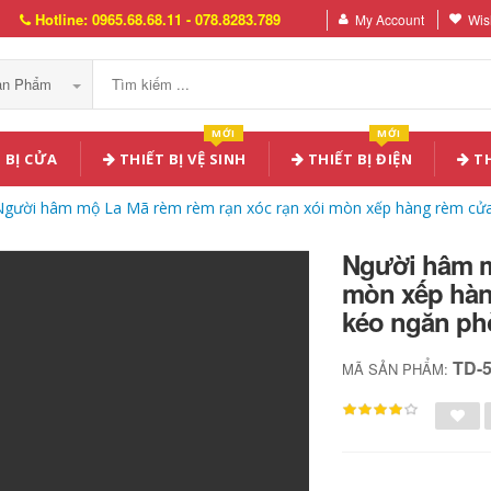
Hotline: 0965.68.68.11 - 078.8283.789
My Account
Wish
Sản Phẩm
MỚI
MỚI
 BỊ CỬA
THIẾT BỊ VỆ SINH
THIẾT BỊ ĐIỆN
TH
Người hâm mộ La Mã rèm rèm rạn xóc rạn xói mòn xếp hàng rèm cửa
Người hâm m
mòn xếp hàn
kéo ngăn p
TD-
MÃ SẢN PHẨM: