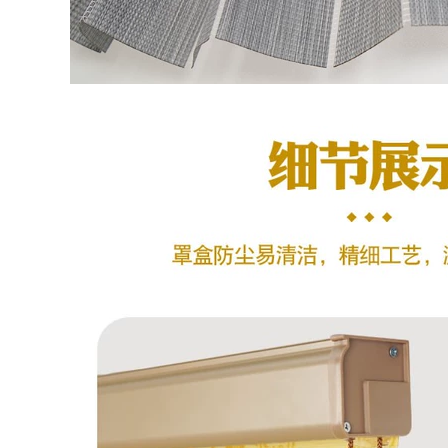
dây chuong cua
khong day
2,306,000
Chuông cửa có hình
2,666,000
360 độ 5Pro giám
sát nhà thông minh
chuông cửa không
điện tử mắt mèo
dây kawasan Trả lại
không dây camera
chuông cửa không
chống trộm gương
dây, một lần kéo,
chống trộm chuông
hai người kéo một
cửa có hình giá rẻ
chuông cửa dài -
chuong cua man
cửa điện tử thư điện
hinh khong day
tử thiết bị điều khiển
điều khiển từ xa pin
chuông cửa chuong
2,226,000
cua khong day
chuông cửa tích hợp
346,000
camera Chuông cửa
không dây Bull
chuông gọi người
chuông cửa cacazi
gọi đến nhà điều
Chuông cửa có hình
khiển từ xa nhà
có camera giám sát
thông minh một kéo
nhà hiển thị điện tử
hai rút phích cắm
thông minh mắt
chuông cửa có hình
mèo không dây cho
không dây giá rẻ
Xiaomi Mijia chuông
chuông cửa không
cửa panasonic
dây có màn hình
không dây giá
chuông cửa không
dây
773,000