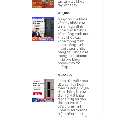
tay cầm tay khóa
tay khóa tay
455,000
Magic couple khóa
vân tay khóa cửa
an ninh gia đình
khóa điện tử khóa
cửa thông minh mật
khẩu khóa cửa
khóa thông minh
khóa thông minh
mười thương hiệu
hàng đầu khóa cửa
thông minh xiaomi
mijia pro khóa
homekit có tốt
không
4,022,000
khóa cửa wifi Khóa
w
dấu vân tay hoàn
toàn tự động Hộ gia
đình chống lại cửa
điện tử Mật khẩu
điện tử Người dân
đối mặt với khóa
cửa thông minh
Khóa mười thương
hiệu chính khoá