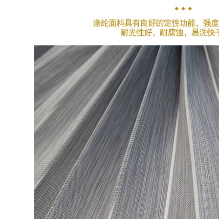
dây Smart Cat Eye
sát không dây
DP2C chuông cửa
gương cửa điện tử
màn hình chuông
mắt mèo chuông
cửa không dây có
hình không dây
màn hình
chuông không dây
không dùng pin
4,642,000
3,596,000
chuông cửa không
dây wifi Mới chip
Chuông cửa nhà
iSilicon điện tử
không dây cắm một-
thông minh camera
đến-hai khoảng
mắt mèo điện thoại
cách cực xa điện tử
di động giám sát
thông minh máy
đầu video chuông
nhắn tin dành cho
cửa chống trộm
người già pin không
gương cửa nhà
thấm nước chuong
chuông cửa có
bao dong khong
camera chuông cửa
day chuông cửa
màn hình không
panasonic không
dây
dây
1,966,000
511,000
Máy ảnh giám sát
chuong cua khong
mắt mèo thông
day Chuangmi
minh fluorite về nhà
Xiaobai camera
không dây cửa
giám sát cửa nhà
tường cửa kính
mắt mèo điện tử
DP2C Hikvision bộ
thông minh với màn
chuông cửa có hình
hình chuông cửa
chuông cửa có hình
video không dây
competition
chuông báo không