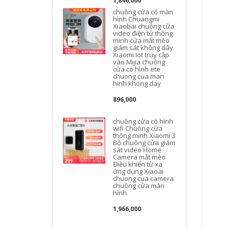
1,846,000
chuông cửa có màn
hình Chuangmi
Xiaobai chuông cửa
video điện tử thông
minh cửa mắt mèo
giám sát không dây
Xiaomi Iot truy cập
vào Mijia chuông
cửa có hình ete
chuong cua man
hinh khong day
896,000
chuông cửa có hình
wifi Chuông cửa
thông minh Xiaomi 3
Bộ chuông cửa giám
sát video Home
Camera mắt mèo
Điều khiển từ xa
ứng dụng Xiaoai
chuong cua camera
chuông cửa màn
hình
1,966,000