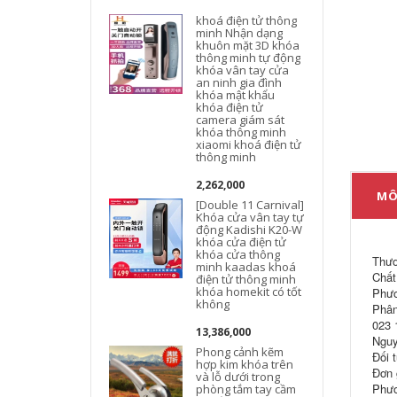
khoá điện tử thông
minh Nhận dạng
khuôn mặt 3D khóa
thông minh tự động
khóa vân tay cửa
an ninh gia đình
khóa mật khẩu
khóa điện tử
camera giám sát
khóa thông minh
xiaomi khoá điện tử
thông minh
2,262,000
MÔ
[Double 11 Carnival]
Khóa cửa vân tay tự
động Kadishi K20-W
k
khóa cửa điện tử
khóa cửa thông
Thươ
minh kaadas khoá
Chất 
điện tử thông minh
khóa homekit có tốt
Phươ
không
Phân
023 
k
13,386,000
Nguy
Phong cảnh kẽm
Đối 
hợp kim khóa trên
Đơn 
và lỗ dưới trong
Phươ
phòng tắm tay cầm