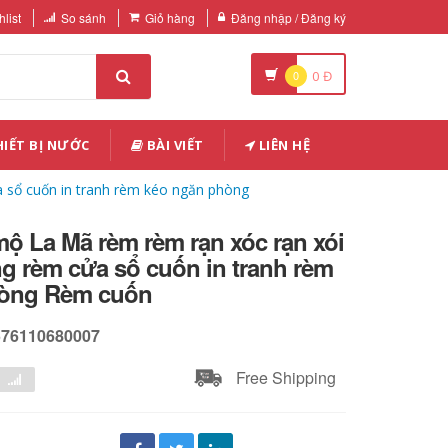
list
So sánh
Giỏ hàng
Đăng nhập / Đăng ký
0
0
Đ
IẾT BỊ NƯỚC
BÀI VIẾT
LIÊN HỆ
 sổ cuốn in tranh rèm kéo ngăn phòng
ộ La Mã rèm rèm rạn xóc rạn xói
g rèm cửa sổ cuốn in tranh rèm
hòng Rèm cuốn
576110680007
Free Shipping