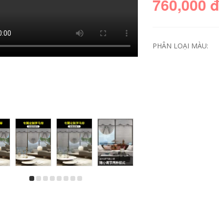
760,000 
PHÂN LOẠI MÀU:
chuông cửa camera
chuông cửa có
không dây Chuông
camera Máy ảnh
cửa nhà không dây
giám sát mắt mèo
siêu xa thông minh
thông minh fluorite
điều khiển từ xa
nhà không dây cửa
điện tử thông minh
hình ảnh cửa
gia đình Lingdang
chuông cửa vào
Chuông cửa nhà
cửa vào cửa chống
Dingdong máy nhắn
lại dp2c chuông cửa
tin người già bán
có hình loại nào tốt
chuông hình sơ đồ
chuông cửa thông
đấu dây chuông
minh có hình
cửa có hình
2,306,000
346,000