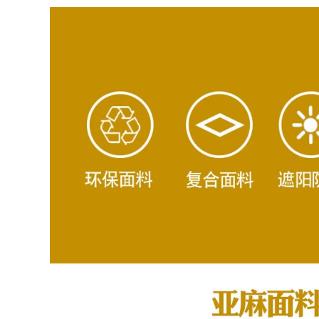
Chuông cửa video
Xiaomi 3 Chuông
360 5Pro giám sát
cửa thông minh 2
thông minh an ninh
Thế hệ tại nhà
gia đình gương cửa
không dây Giám sát
điện thoại di động
WiFi chuông cửa có
từ xa camera điện
hình kết nối điện
tử mắt mèo 2K
thoại chuông báo
chuông cửa hình
khách có màn hình
chuông cửa hình
1,846,000
3,636,000
chuông cửa không
chuông cửa có hình
dây có hình Xiaomi
wifi Chuông cửa có
Smart Cat Eye 1S
hình TP-LINK nhà
Gate Bell thông
cửa điện tử thông
minh điện tử không
minh mắt mèo
dây nhà máy ảnh
Camera giám sát 2K
điều khiển từ xa
wifi không dây
Giám sát thông
DB52C chuông cửa
minh Tầm nhìn ban
không dây có hình
đêm chống lại cửa
chuông cửa có hình
chuông cửa có
ifi
camera chuông cửa
tích hợp camera
1,256,000
3,596,000
chuông cửa có hình
kết nối wifi [Double
Chuông cửa có hình
11 Pre-sale] Chuông
360 camera 5Max
cửa có hình EZVIZ
camera kép 4 triệu
Camera giám sát
gia dụng thông
cửa tại nhà không
minh mắt mèo giám