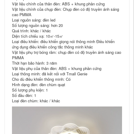
Vật liệu chính của thân đèn: ABS + khung phần cứng
Vật liệu chính của chụp đèn: Chụp đèn có độ truyền ánh sáng
cao PMMA
Loại nguồn sáng: đèn led
Số lượng nguồn sáng: hơn 20
Quá trình: khác / khác
Diện tích chiếu xạ: 10㎡-15㎡
Loại điều khiển: điều khiển giọng nói thông minh Điều khiển
ứng dụng điều khiển công tắc thông minh khác
Vật liệu phụ trợ bóng râm: chụp đèn có độ truyền ánh sáng cao
PMMA
Thời hạn bảo hành: 3 năm
Vật liệu phụ của thân đèn: ABS + khung phần cứng
Loại thông minh: đã kết nối với Tmall Genie
Cho dù điều khiển thông minh: Có
Hình dạng đèn: đèn chùm quạt
Số lượng phụ kiện: 1
Số đầu đèn: 1
Loại đèn chùm: khác / khác