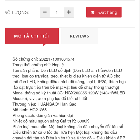
SỐ LƯỢNG:
Đặt hàng
MÔ TẢ CHI TIẾT
REVIEWS
Số chứng chỉ: 2022171001004574
Trạng thái chứng chỉ: Hợp lệ
Tên sản phẩm: Đèn LED cố định (Đèn LED âm trần/đèn LED
treo, loại ốp trần/loại treo, thiết bị điều khiển điện tử AC cho
mô-đun LED, không điều chỉnh độ sáng, loại I, IP20, thích hợp
lắp đặt trực tiếp trên bề mặt vật liệu dễ cháy thông thường)
Model thông số kỹ thuật 3C: HGX202355 120W (148×1W/LED
Module), v.v., xem phụ lục để biết chi tiết
Thương hiệu: HUANGAO/ Han Gao
Mô hình: HG21265
Phong cách: đơn giản và hiện đại
Nhiệt độ màu nguồn sáng Giá trị K: 6000K
Phân loại màu sắc: Một loại không lắc đầu chuyển đổi tần số
Điều khiển từ xa 6 tốc độ Hứa hẹn Một loại không lắc đầu
chuyển đổi tần số Điều khiển từ xa 6 tốc độ + Điều khiển APP