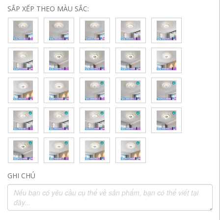
SẮP XẾP THEO MÀU SẮC:
GHI CHÚ