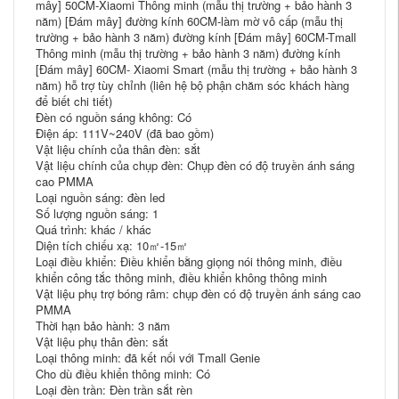
mây] 50CM-Xiaomi Thông minh (mẫu thị trường + bảo hành 3
năm) [Đám mây] đường kính 60CM-làm mờ vô cấp (mẫu thị
trường + bảo hành 3 năm) đường kính [Đám mây] 60CM-Tmall
Thông minh (mẫu thị trường + bảo hành 3 năm) đường kính
[Đám mây] 60CM- Xiaomi Smart (mẫu thị trường + bảo hành 3
năm) hỗ trợ tùy chỉnh (liên hệ bộ phận chăm sóc khách hàng
để biết chi tiết)
Đèn có nguồn sáng không: Có
Điện áp: 111V~240V (đã bao gồm)
Vật liệu chính của thân đèn: sắt
Vật liệu chính của chụp đèn: Chụp đèn có độ truyền ánh sáng
cao PMMA
Loại nguồn sáng: đèn led
Số lượng nguồn sáng: 1
Quá trình: khác / khác
Diện tích chiếu xạ: 10㎡-15㎡
Loại điều khiển: Điều khiển bằng giọng nói thông minh, điều
khiển công tắc thông minh, điều khiển không thông minh
Vật liệu phụ trợ bóng râm: chụp đèn có độ truyền ánh sáng cao
PMMA
Thời hạn bảo hành: 3 năm
Vật liệu phụ thân đèn: sắt
Loại thông minh: đã kết nối với Tmall Genie
Cho dù điều khiển thông minh: Có
Loại đèn trần: Đèn trần sắt rèn