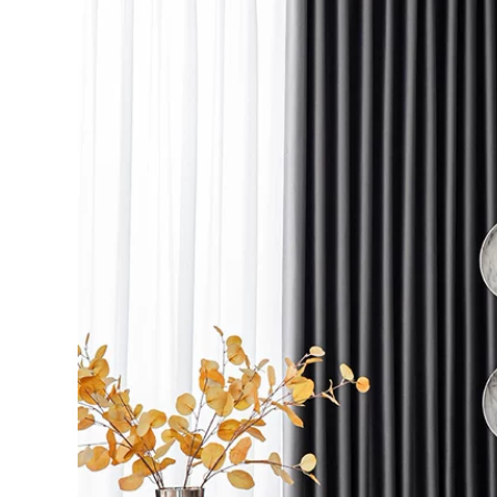
4,642,000
3,596,000
chuông cửa không
dây wifi Mới chip
Chuông cửa nhà
iSilicon điện tử
không dây cắm một-
thông minh camera
đến-hai khoảng
mắt mèo điện thoại
cách cực xa điện tử
di động giám sát
thông minh máy
đầu video chuông
nhắn tin dành cho
cửa chống trộm
người già pin không
gương cửa nhà
thấm nước chuong
chuông cửa có
bao dong khong
camera chuông cửa
day chuông cửa
màn hình không
panasonic không
dây
dây
1,966,000
511,000
Máy ảnh giám sát
chuong cua khong
mắt mèo thông
day Chuangmi
minh fluorite về nhà
Xiaobai camera
không dây cửa
giám sát cửa nhà
tường cửa kính
mắt mèo điện tử
DP2C Hikvision bộ
thông minh với màn
chuông cửa có hình
hình chuông cửa
chuông cửa có hình
video không dây
competition
chuông báo không
dây chuong cua
khong day
2,306,000
Chuông cửa có hình
2,666,000
360 độ 5Pro giám
sát nhà thông minh
chuông cửa không