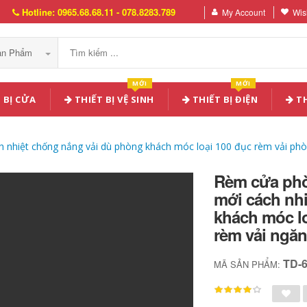
Hotline: 0965.68.68.11 - 078.8283.789
My Account
Wish
Sản Phẩm
MỚI
MỚI
 BỊ CỬA
THIẾT BỊ VỆ SINH
THIẾT BỊ ĐIỆN
TH
 nhiệt chống nắng vải dù phòng khách móc loại 100 đục rèm vải phò
Rèm cửa phò
mới cách nh
khách móc l
rèm vải ngăn
TD-
MÃ SẢN PHẨM: