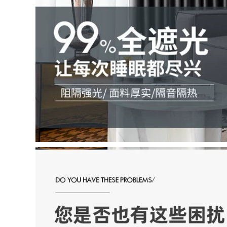
điện tử mắt mèo
dây kawasan Trả lại
không dây camera
chuông cửa không
chống trộm gương
dây, một lần kéo,
chống trộm chuông
hai người kéo một
cửa có hình giá rẻ
chuông cửa dài -
chuong cua man
cửa điện tử thư điện
hinh khong day
tử thiết bị điều khiển
điều khiển từ xa pin
chuông cửa chuong
2,226,000
cua khong day
chuông cửa tích hợp
346,000
camera Chuông cửa
không dây Bull
chuông gọi người
chuông cửa cacazi
gọi đến nhà điều
Chuông cửa có hình
khiển từ xa nhà
có camera giám sát
thông minh một kéo
nhà hiển thị điện tử
hai rút phích cắm
thông minh mắt
chuông cửa có hình
mèo không dây cho
không dây giá rẻ
Xiaomi Mijia chuông
chuông cửa không
cửa panasonic
dây có màn hình
không dây giá
chuông cửa không
dây
773,000
2,666,000