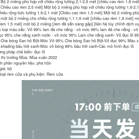
 Bộ 2 miếng phù hợp với chiều rộng tường 2,1-2,6 mét [chiều cao rèm 1,8 mét
điện tử từ xa
sát thông minh
chuông cửa video
không dây 2K điều
[Chiều cao rèm 2,5 mét] Một bộ 2 miếng phù hợp với chiều rộng tường 1,6-2,
gia đình chống dòm
khiển từ xa điện
chiều rộng bức tường 1,6-2,1 mét [Chiều cao rèm 1,5 mét] Một bộ 2 miếng phù
ngó ban đêm hệ
thoại di động
 một bộ 2 miếng cho chiều rộng tường 1,1-1,6 mét [chiều cao rèm 1,8 mét] mộ
thống chuông cửa
chuông cửa tích hợp
rèm 1,5 mét] một bộ 2 miếng [rèm đã sẵn sàng gấp] [liên hệ tùy chỉnh dịch v
có hình sơ đồ đấu
camera chuông cửa
dây chuông cửa có
có hình kết nối wifi
 loại màu sắc: Vỏ 99% lam đá che nắng - vỏ móc 99% lam đá che nắng - vỏ
hình
ục 95% che nắng xanh nước - vỏ móc 95% Lam che nắng xanh- Vỏ đục lỗ 
604,000
Che bóng San hô Bột-Móc Vỏ 95% Che bóng San hô Bột-Vỏ đục 99% Màu x
3,136,000
Chuông cửa không
shading bầu trời xanh-Móc vỏ bóng 99% bầu trời xanh-Các mô hình đục lỗ
chuông cửa có hình
dây nhà thông minh
ng pháp chế biến: đục lỗ
ết nối điện thoại
điều khiển từ xa
thị trường Mùa: Mùa xuân 2022
[Sản phẩm mới]
siêu dài không đục
Xiaomi Smart Cat
lỗ điện tử máy nhắn
h phần nguyên liệu: pha trộn
Eye 1s Gương cửa
tin khoảng cách dài
giá: bộ
trong nhà Chuông
một đến hai chuông
loại rèm cửa và phụ kiện: Rèm cửa
cửa điện tử Camera
điện hệ thống
giám sát cửa chống
chuông cửa màn
trộm chuông cửa
hình hệ thống
ết nối điện thoại
chuông cửa màn
chuong cua thong
hình
minh
342,000
3,756,000
Chuông cửa có hình
Chuông cửa video
Xiaomi 3 Chuông
360 5Pro giám sát
cửa thông minh 2
thông minh an ninh
Thế hệ tại nhà
gia đình gương cửa
không dây Giám sát
điện thoại di động
WiFi chuông cửa có
từ xa camera điện
hình kết nối điện