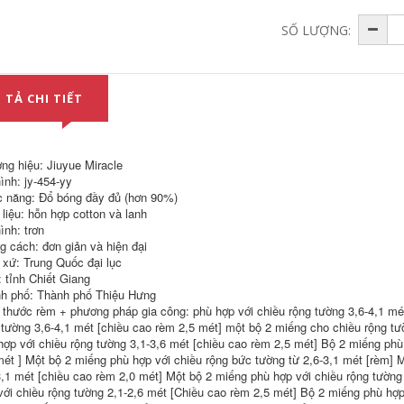
SỐ LƯỢNG:
 TẢ CHI TIẾT
chuông cửa camera
chuông cửa có
không dây Chuông
camera Máy ảnh
ng hiệu: Jiuyue Miracle
cửa nhà không dây
giám sát mắt mèo
siêu xa thông minh
thông minh fluorite
ình: jy-454-yy
điều khiển từ xa
nhà không dây cửa
 năng: Đổ bóng đầy đủ (hơn 90%)
điện tử thông minh
hình ảnh cửa
 liệu: hỗn hợp cotton và lanh
gia đình Lingdang
chuông cửa vào
ình: trơn
Chuông cửa nhà
cửa vào cửa chống
Dingdong máy nhắn
lại dp2c chuông cửa
g cách: đơn giản và hiện đại
tin người già bán
có hình loại nào tốt
 xứ: Trung Quốc đại lục
chuông hình sơ đồ
chuông cửa thông
: tỉnh Chiết Giang
đấu dây chuông
minh có hình
cửa có hình
h phố: Thành phố Thiệu Hưng
2,306,000
 thước rèm + phương pháp gia công: phù hợp với chiều rộng tường 3,6-4,1 mé
346,000
 tường 3,6-4,1 mét [chiều cao rèm 2,5 mét] một bộ 2 miếng cho chiều rộng tư
hợp với chiều rộng tường 3,1-3,6 mét [chiều cao rèm 2,5 mét] Bộ 2 miếng phù
chuông cửa không
mét ] Một bộ 2 miếng phù hợp với chiều rộng bức tường từ 2,6-3,1 mét [rèm] 
EZVIZ DP2C điện
dây wifi Chuông
thoại di động mắt
cửa có hình nhà
3,1 mét [chiều cao rèm 2,0 mét] Một bộ 2 miếng phù hợp với chiều rộng tường
mèo thông minh
cửa điện tử mắt
với chiều rộng tường 2,1-2,6 mét [Chiều cao rèm 2,5 mét] Bộ 2 miếng phù hợp 
camera giám sát
mèo camera giám