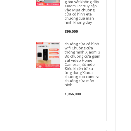
giám sát không dây
Xiaomi Iot truy cập
vào Mijia chuông
cửa có hình ete
chuong cua man
hinh khong day
896,000
chuông cửa có hình
wifi Chuông cửa
thông minh Xiaomi 3
Bộ chuông cửa giám
sát video Home
Camera mắt mèo
Điều khiển từ xa
ứng dụng Xiaoai
chuong cua camera
chuông cửa màn
hình
1,966,000