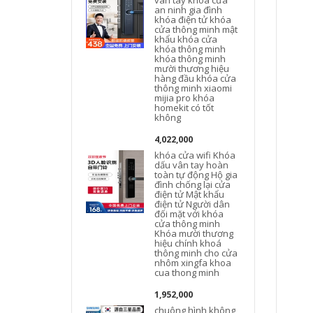
vân tay khóa cửa
an ninh gia đình
khóa điện tử khóa
cửa thông minh mật
khẩu khóa cửa
khóa thông minh
khóa thông minh
mười thương hiệu
hàng đầu khóa cửa
thông minh xiaomi
mijia pro khóa
homekit có tốt
không
4,022,000
khóa cửa wifi Khóa
w
dấu vân tay hoàn
toàn tự động Hộ gia
đình chống lại cửa
điện tử Mật khẩu
điện tử Người dân
đối mặt với khóa
cửa thông minh
Khóa mười thương
hiệu chính khoá
thông minh cho cửa
nhôm xingfa khoa
cua thong minh
1,952,000
chuông hình không