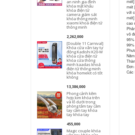
mét]
an ninh gia đình
khóa mật khẩu
mét 
khóa điện tử
với 
camera giám sát
mét]
khóa thông minh
xiaomi khoá điện tử
cao 
thông minh
Phân
vỏ đ
2,262,000
95% 
[Double 11 Carnival]
99% 
Khóa cửa vân tay tự
Phươ
động Kadishi K20-W
k
Năm 
khóa cửa điện tử
khóa cửa thông
Thàn
minh kaadas khoá
Đơn 
điện tử thông minh
Các 
khóa homekit có tốt
không
k
13,386,000
Phong cảnh kẽm
hợp kim khóa trên
và lỗ dưới trong
phòng tắm tay cầm
tay cầm tay khóa
tay khóa tay
455,000
Magic couple khóa