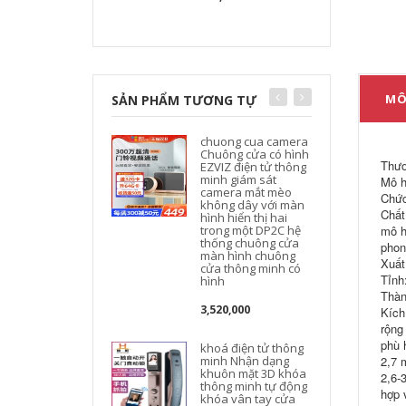
MÔ
SẢN PHẨM TƯƠNG TỰ
chuong cua camera
Chuông cửa có hình
Thươ
EZVIZ điện tử thông
minh giám sát
Mô h
camera mắt mèo
Chức
không dây với màn
Chất
hình hiển thị hai
trong một DP2C hệ
mô h
thống chuông cửa
phon
màn hình chuông
Xuất
cửa thông minh có
Tỉnh
hình
Thàn
3,520,000
Kích
rộng
phù 
khoá điện tử thông
minh Nhận dạng
2,7 
khuôn mặt 3D khóa
2,6-
thông minh tự động
hợp 
khóa vân tay cửa