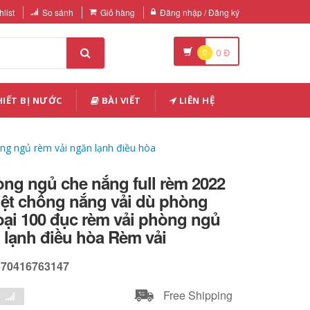
list
So sánh
Giỏ hàng
Đăng nhập / Đăng ký
0
0
Đ
IẾT BỊ NƯỚC
BÀI VIẾT
LIÊN HỆ
ng ngủ rèm vải ngăn lạnh điều hòa
ng ngủ che nắng full rèm 2022
iệt chống nắng vải dù phòng
oại 100 đục rèm vải phòng ngủ
 lạnh điều hòa Rèm vải
670416763147
Free Shipping