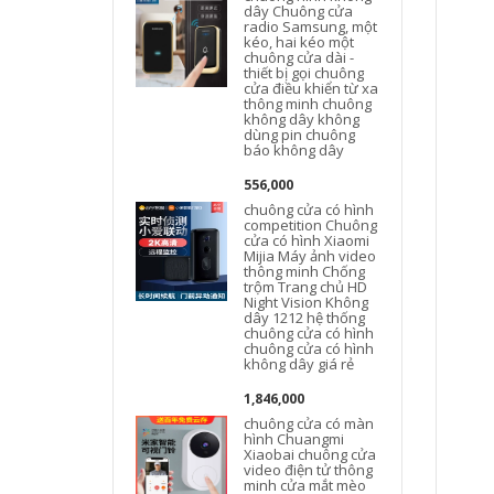
dây Chuông cửa
radio Samsung, một
kéo, hai kéo một
chuông cửa dài -
H
thiết bị gọi chuông
cửa điều khiển từ xa
thông minh chuông
không dây không
dùng pin chuông
báo không dây
556,000
chuông cửa có hình
competition Chuông
cửa có hình Xiaomi
Mijia Máy ảnh video
thông minh Chống
trộm Trang chủ HD
Night Vision Không
dây 1212 hệ thống
chuông cửa có hình
chuông cửa có hình
không dây giá rẻ
1,846,000
chuông cửa có màn
hình Chuangmi
Xiaobai chuông cửa
video điện tử thông
minh cửa mắt mèo