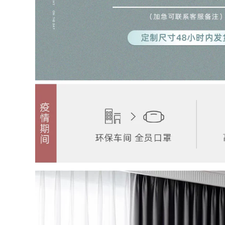
tử mắt mèo 2K
thoại chuông báo
chuông cửa hình
khách có màn hình
chuông cửa hình
1,846,000
3,636,000
chuông cửa không
chuông cửa có hình
dây có hình Xiaomi
wifi Chuông cửa có
Smart Cat Eye 1S
hình TP-LINK nhà
Gate Bell thông
cửa điện tử thông
minh điện tử không
minh mắt mèo
dây nhà máy ảnh
Camera giám sát 2K
điều khiển từ xa
wifi không dây
Giám sát thông
DB52C chuông cửa
minh Tầm nhìn ban
không dây có hình
đêm chống lại cửa
chuông cửa có hình
chuông cửa có
ifi
camera chuông cửa
tích hợp camera
1,256,000
3,596,000
chuông cửa có hình
kết nối wifi [Double
Chuông cửa có hình
11 Pre-sale] Chuông
360 camera 5Max
cửa có hình EZVIZ
camera kép 4 triệu
Camera giám sát
gia dụng thông
cửa tại nhà không
minh mắt mèo giám
dây Smart Cat Eye
sát không dây
DP2C chuông cửa
gương cửa điện tử
màn hình chuông
mắt mèo chuông
cửa không dây có
hình không dây
màn hình
chuông không dây
không dùng pin