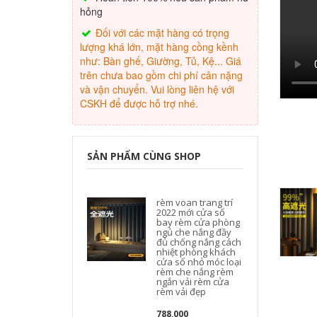
hỏng
Đối với các mặt hàng có trọng
lượng khá lớn, mặt hàng cồng kềnh
như: Bàn ghế, Giường, Tủ, Kệ... Giá
trên chưa bao gồm chi phí cân nặng
và vận chuyển. Vui lòng liên hệ với
CSKH để được hỗ trợ nhé.
SẢN PHẨM CÙNG SHOP
rèm voan trang trí
2022 mới cửa sổ
bay rèm cửa phòng
ngủ che nắng đầy
đủ chống nắng cách
nhiệt phòng khách
cửa sổ nhỏ móc loại
rèm che nắng rèm
ngắn vải rèm cửa
rèm vải đẹp
788,000