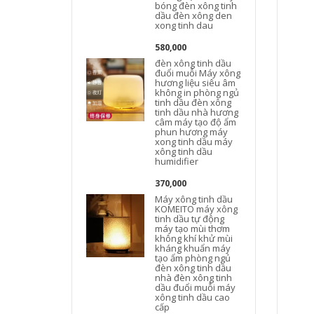
bóng đèn xông tinh
dầu đèn xông den
xong tinh dau
580,000
đèn xông tinh dầu
đuổi muỗi Máy xông
hương liệu siêu âm
không in phòng ngủ
tinh dầu đèn xông
tinh dầu nhà hương
câm máy tạo độ ẩm
phun hương máy
xong tinh dầu máy
xông tinh dầu
humidifier
370,000
Máy xông tinh dầu
KOMEITO máy xông
tinh dầu tự động
máy tạo mùi thơm
không khí khử mùi
kháng khuẩn máy
tạo ẩm phòng ngủ
đèn xông tinh dầu
nhà đèn xông tinh
dầu đuổi muỗi máy
xông tinh dầu cao
cấp