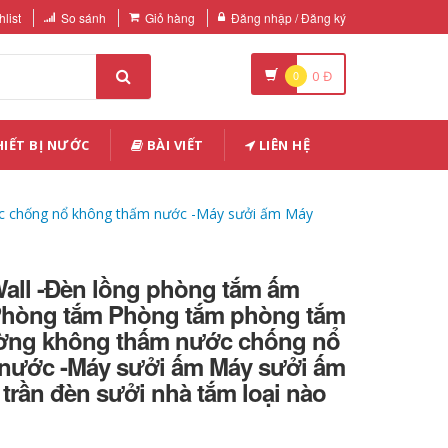
list
So sánh
Giỏ hàng
Đăng nhập / Đăng ký
0
0
Đ
IẾT BỊ NƯỚC
BÀI VIẾT
LIÊN HỆ
c chống nổ không thấm nước -Máy sưởi ấm Máy
all -Đèn lồng phòng tắm ấm
hòng tắm Phòng tắm phòng tắm
ờng không thấm nước chống nổ
nước -Máy sưởi ấm Máy sưởi ấm
trần đèn sưởi nhà tắm loại nào