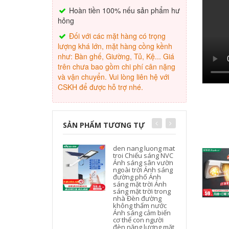
Hoàn tiền 100% nếu sản phẩm hư
hỏng
Đối với các mặt hàng có trọng
lượng khá lớn, mặt hàng cồng kềnh
như: Bàn ghế, Giường, Tủ, Kệ... Giá
trên chưa bao gồm chi phí cân nặng
và vận chuyển. Vui lòng liên hệ với
CSKH để được hỗ trợ nhé.
SẢN PHẨM TƯƠNG TỰ
den nang luong mat
troi Chiếu sáng NVC
Ánh sáng sân vườn
ngoài trời Ánh sáng
đường phố Ánh
sáng mặt trời Ánh
sáng mặt trời trong
nhà Đèn đường
không thấm nước
Ánh sáng cảm biến
cơ thể con người
đèn năng lượng mặt