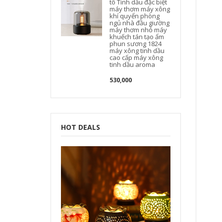
tô Tinh dầu đặc biệt
máy thơm máy xông
khí quyển phòng
ngủ nhà đầu giường
máy thơm nhỏ máy
khuếch tán tạo ẩm
phun sương 1824
máy xông tinh dầu
cao cấp máy xông
tinh dầu aroma
530,000
HOT DEALS