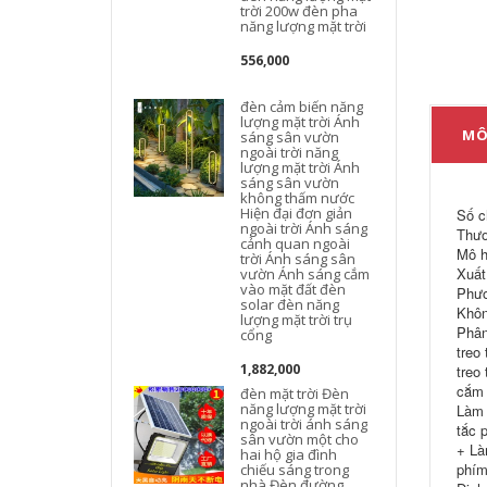
trời 200w đèn pha
năng lượng mặt trời
556,000
đèn cảm biến năng
lượng mặt trời Ánh
MÔ
sáng sân vườn
ngoài trời năng
lượng mặt trời Ánh
sáng sân vườn
không thấm nước
Hiện đại đơn giản
Số c
ngoài trời Ánh sáng
Thươ
cảnh quan ngoài
Mô h
trời Ánh sáng sân
Xuất
vườn Ánh sáng cắm
vào mặt đất đèn
Phươ
solar đèn năng
Khôn
lượng mặt trời trụ
Phân
cổng
treo
1,882,000
treo
cắm 
đèn mặt trời Đèn
năng lượng mặt trời
Làm 
ngoài trời ánh sáng
tắc 
sân vườn một cho
+ Là
hai hộ gia đình
phím
chiếu sáng trong
nhà Đèn đường