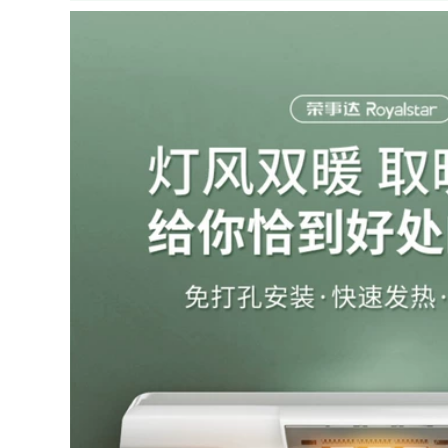
Đèn trần LED Đèn
èn vật lý trị liệu
phòng ngủ tối giản
hồng ngoại xa hộ
hiện đại đèn led âm
gia đình Đèn sưởi
trần philips chính
ấm Đèn làm đẹp
hãng đèn downlight
Salon Đặc biệt Hệ
9w rạng đông
thống sưởi đèn hai
đầu giá đèn sưởi
852,000
nhà tắm máy sưởi
nhà tắm
LED trần ánh sáng
349,000
-Điều chỉnh ánh
sáng không có ánh
sáng phòng ngủ
giá đèn sưởi Đèn
sáng tạo cá tính
sưởi treo tường
sáng tạo tròn cho
Rongshida treo
trẻ em ánh sáng ấm
tường Yuba miễn
áp màu hồng lãng
phí đèn sưởi phòng
mạn đèn led mắt
tắm treo tường sưởi
trâu đèn thả văn
ấm không khí sưởi
phòng
ấm tích hợp chống
thấm nước chống
1,606,000
cháy nổ đèn sưởi
ấm giá đèn sưởi
764,000