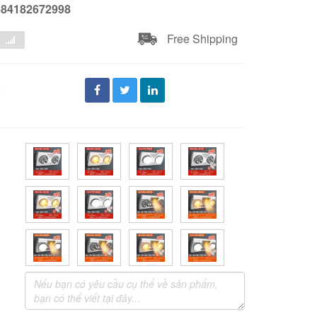
684182672998
Free Shipping
đ