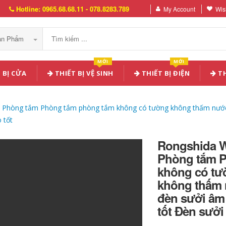
Hotline: 0965.68.68.11 - 078.8283.789
My Account
Wish
Sản Phẩm
MỚI
MỚI
 BỊ CỬA
THIẾT BỊ VỆ SINH
THIẾT BỊ ĐIỆN
TH
m Phòng tắm Phòng tắm phòng tắm không có tường không thấm nướ
 tốt
Rongshida W
Phòng tắm P
không có tư
không thấm 
đèn sưởi âm 
tốt Đèn sưởi