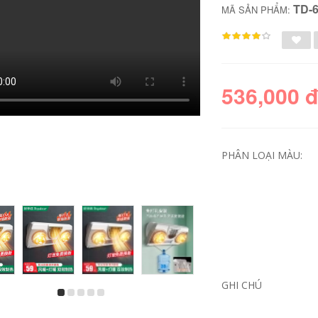
TD-
MÃ SẢN PHẨM:
536,000 
PHÂN LOẠI MÀU:
mua máy xông tinh
giá đèn sưởi Đèn
dầu Máy hương
sưởi chiếu sáng
thơm máy tạo độ ẩm
Midea Đèn sưởi
tinh dầu đặc biệt
Yuba đèn sưởi tích
nhà đầu giường
hợp quạt hút âm
phòng ngủ hỗ trợ
trần chiếu sáng tích
giấc ngủ đèn dầu
hợp đèn sưởi
thơm cắm vào lò
phòng tắm phòng
GHI CHÚ
phun hương liệu
tắm sưởi nhà tắm
1414 bình xông tinh
giá đèn sưởi nhà
dầu bằng điện đồ
tắm
xông tinh dầu