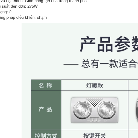
 vụ nội thành: Giao hàng tận nhà trong thành phố
211,000
xông tinh dầu máy
 suất đèn đơn: 275W
xông tinh dầu tại
quạt sưởi phòng
ượng: 2
nhà máy xông tinh
tắm Keshilong gắn
dầu siêu âm đèn
tường Yuba bóng
ng pháp điều khiển: chạm
xông hương thơm
đèn treo tường sưởi
nhỏ máy tạo ẩm
ấm treo tường đèn
máy xông tinh dầu
sưởi ấm phòng tắm
phòng ngủ sử dụng
phòng tắm nhà ấm
máy xông tinh dầu
đèn miễn phí cú
đấm đèn sưởi
halogen đèn sưởi
594,000
âm trần
máy xông tinh dầu
umidifier Liuli
764,000
home phòng ngủ
hơm trị liệu tạo ẩm
máy sưởi phòng
hỗ trợ giấc ngủ đèn
ngủ Op ánh sáng
xông tinh dầu máy
bóng đèn LED sưởi
trợ giúp giấc ngủ
ấm bong bóng sưởi
siêu âm máy xông
ấm treo tường Yuba
hương đèn xông
bóng bong bóng
hương đèn thắp
phòng tắm phòng
hương đèn xông
tắm chống cháy nổ
tinh dầu gỗ đốt tinh
hộ gia đình nên
dầu
mua đèn sưởi nhà
tắm loại nào đèn
sưởi phòng tắm
1,762,000
đèn sưởi nhà tắm
290,000
âm trần Đèn đèn
lồng truyền thống
Op Lighting Bóng
Yuba Đèn hâm mộ
đèn sưởi nhà tắm