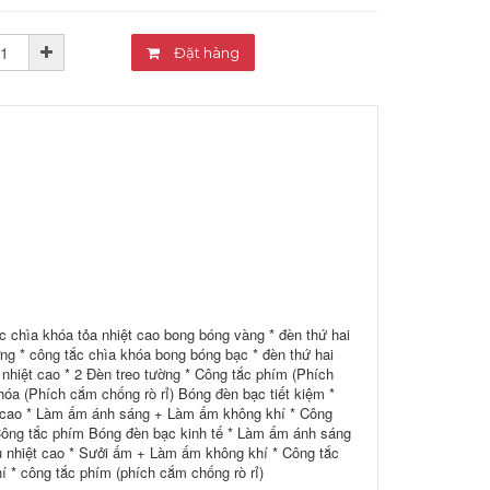
Đặt hàng
c chìa khóa tỏa nhiệt cao bong bóng vàng * đèn thứ hai
ờng * công tắc chìa khóa bong bóng bạc * đèn thứ hai
 nhiệt cao * 2 Đèn treo tường * Công tắc phím (Phích
hóa (Phích cắm chống rò rỉ) Bóng đèn bạc tiết kiệm *
 cao * Làm ấm ánh sáng + Làm ấm không khí * Công
ông tắc phím Bóng đèn bạc kinh tế * Làm ấm ánh sáng
u nhiệt cao * Sưởi ấm + Làm ấm không khí * Công tắc
 * công tắc phím (phích cắm chống rò rỉ)