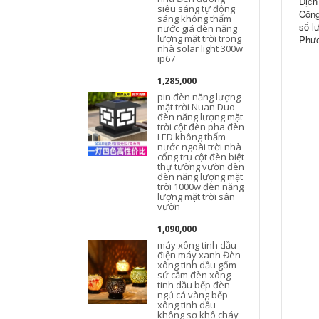
Dịch
siêu sáng tự động
Công
sáng không thấm
số l
nước giá đèn năng
lượng mặt trời trong
Phươ
nhà solar light 300w
ip67
1,285,000
pin đèn năng lượng
mặt trời Nuan Duo
đèn năng lượng mặt
trời cột đèn pha đèn
h
LED không thấm
nước ngoài trời nhà
t
cổng trụ cột đèn biệt
thự tường vườn đèn
đèn năng lượng mặt
trời 1000w đèn năng
lượng mặt trời sân
vườn
1,090,000
máy xông tinh dầu
điện máy xanh Đèn
xông tinh dầu gốm
sứ cắm đèn xông
tinh dầu bếp đèn
ngủ cá vàng bếp
xông tinh dầu
không sợ khô cháy