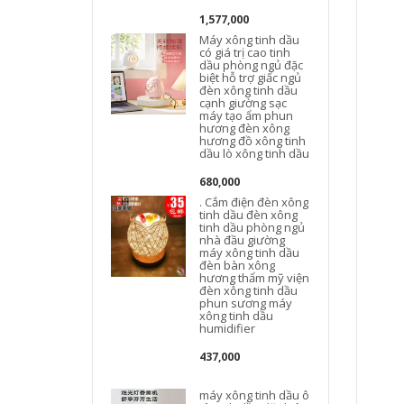
Đ
1,577,000
Máy xông tinh dầu
có giá trị cao tinh
dầu phòng ngủ đặc
biệt hỗ trợ giấc ngủ
đèn xông tinh dầu
cạnh giường sạc
máy tạo ẩm phun
hương đèn xông
hương đồ xông tinh
dầu lò xông tinh dầu
680,000
. Cắm điện đèn xông
tinh dầu đèn xông
tinh dầu phòng ngủ
nhà đầu giường
máy xông tinh dầu
đèn bàn xông
hương thẩm mỹ viện
đèn xông tinh dầu
phun sương máy
xông tinh dầu
humidifier
437,000
máy xông tinh dầu ô