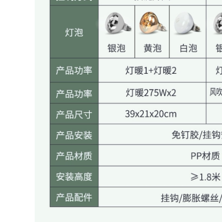
Đèn tích hợp Đèn
Yuba bóng đèn sưởi
tích hợp Nhà vệ sinh
nhà vệ sinh 275W
Lào -Kiểu trần Bong
không thấm nước
bóng Tường giá đèn
chống cháy nổ bóng
sưởi nhà tắm giá
đèn chiếu sáng
đèn sưởi
trung gian giá đèn
sưởi nhà tắm đèn
sưởi nhà tắm âm
415,000
trần
quạt sưởi nhà tắm
Lei Shi Boutique
277,000
Phòng tắm Phòng
tắm Ánh sáng Máy
đèn nam châm âm
xả ấm Ác đèn sưởi
trần Đèn trần LED
nhà tắm âm trần
Ultra -thin LED
nên mua đèn sưởi
Square Square
nhà tắm loại nào
Phòng khách Đèn
phòng khách Đơn
giản Đơn giản hiện
580,000
đại đèn chùm thả
quạt sưởi nhà tắm
trần op tran
Đèn Oaks Yuba
phòng tắm tích hợp
286,000
quạt hút gió sưởi
âm trần chiếu sáng
Phòng ngủ ban
quạt sưởi phòng
công hình chữ nhật
tắm năm trong một
mới đèn op tran
đèn sưởi âm trần
đèn vuông âm trần
đèn hồng ngoại
sưởi ấm
286,000
đèn led âm tường
3,360,000