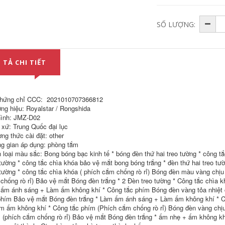
4,982,000
466,000
SỐ LƯỢNG:
Rongshida Wall
Đèn xông tinh dầu
-Đèn lồng phòng
tại nhà Máy xông
tắm ấm Phòng tắm
hương liệu siêu âm
Phòng tắm Phòng
không in Bắc Âu lò
tắm phòng tắm
 TẢ CHI TIẾT
xông tinh dầu cắm
không có tường
vào máy phun
không thấm nước
sương tạo ẩm im
chống nổ không
lặng đốt tinh dầu giá
thấm nước -Máy
máy xông tinh dầu
sưởi ấm Máy sưởi
ấm den suoi nha
hứng chỉ CCC: 2021010707366812
tam nên mua đèn
487,000
ng hiệu: Royalstar / Rongshida
sưởi nhà tắm loại
ình: JMZ-D02
Retro ngủ tinh dầu
nào
thơm đèn xông tinh
 xứ: Trung Quốc đại lục
dầu gia dụng đèn
ng thức cài đặt: other
446,000
xông tinh dầu trong
g gian áp dụng: phòng tắm
nhà lò xông hương
Bóng đèn sưởi
 loại màu sắc: Bong bóng bạc kinh tế * bóng đèn thứ hai treo tường * công tắ
liệu cắm trong
phòng tắm Yuba
phòng ngủ đèn
bóng đèn 275W
 tường * công tắc chìa khóa bảo vệ mắt bong bóng trắng * đèn thứ hai treo tư
xông tinh dầu lò
chống cháy nổ kiểu
 tường * công tắc chìa khóa ( phích cắm chống rò rỉ) Bóng đèn màu vàng chịu
xông tinh dầu máy
cũ đặc biệt LED
chống rò rỉ) Bảo vệ mắt Bóng đèn trắng * 2 Đèn treo tường * Công tắc chìa k
xông tinh dầu
chiếu sáng trung
humidifier
gian chiếu sáng treo
ấm ánh sáng + Làm ấm không khí * Công tắc phím Bóng đèn vàng tỏa nhiệt
tường bốn đèn máy
phím Bảo vệ mắt Bóng đèn trắng * Làm ấm ánh sáng + Làm ấm không khí * C
sưởi phòng tắm giá
980,000
m ấm không khí * Công tắc phím (Phích cắm chống rò rỉ) Bóng đèn vàng chị
đèn sưởi
Netease lựa chọn
 (phích cắm chống rò rỉ) Bảo vệ mắt Bóng đèn trắng * ấm nhẹ + ấm không khí
nghiêm ngặt máy