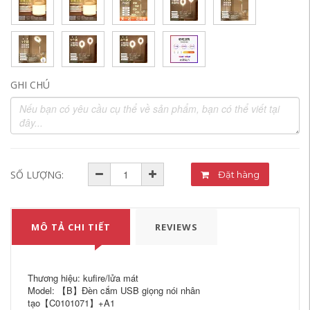
GHI CHÚ
SỐ LƯỢNG:
Đặt hàng
MÔ TẢ CHI TIẾT
REVIEWS
Thương hiệu: kufire/lửa mát
Model: 【B】Đèn cắm USB giọng nói nhân
tạo【C0101071】+A1