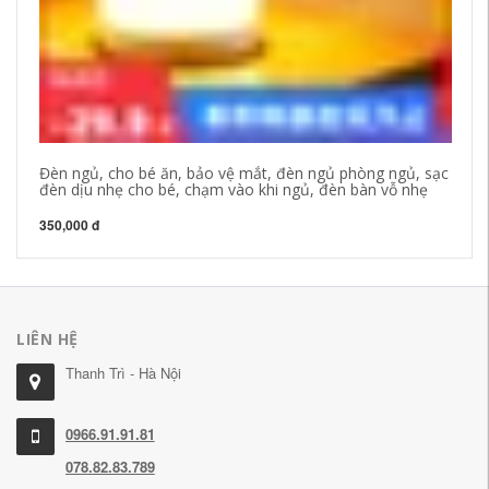
Đè
nó
kh
34
Đèn ngủ, cho bé ăn, bảo vệ mắt, đèn ngủ phòng ngủ, sạc
đèn dịu nhẹ cho bé, chạm vào khi ngủ, đèn bàn vỗ nhẹ
350,000 đ
LIÊN HỆ
Thanh Trì - Hà Nội
0966.91.91.81
078.82.83.789