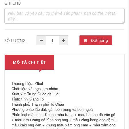
GHI CHÚ
SỐ LƯỢNG:
Đặt hàng
MÔ TẢ CHI TIẾT
Thương hiệu: Yibai
Chất liệu: vải hợp kim nhôm
Xuất xứ: Trung Quốc đại lục
Tỉnh: tỉnh Giang Tô
Thành phố: Thành phố Tô Châu
Phương pháp lắp đặt: gắn bên trong và bên ngoài
Phân loại màu sắc: Khung màu trắng + màu be ong đỏ vân gỗ
+ màu rượu vang đỏ hình ong ong + màu vàng hồng ong đậm +
màu kaki ong đen + khung màu xám ong cam + màu xám ong