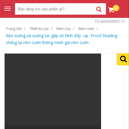
0
Toggle
navigation
TD-685066683173
Trang chủ
Thiết bị cửa
Rèm cửa
Rèm cuốn
Kéo xuống và xuống lực gấp vô hình đẩy -up -Proof Shading
chống lại rèm cuốn thông minh giá rèm cuốn