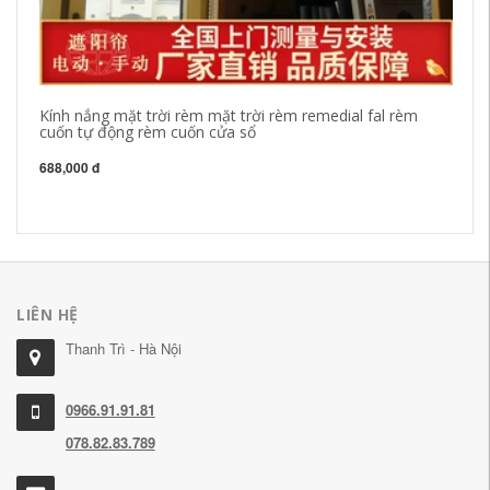
Kính nắng mặt trời rèm mặt trời rèm remedial fal rèm
Tr
cuốn tự động rèm cuốn cửa sổ
kh
gi
688,000 đ
31
LIÊN HỆ
Thanh Trì - Hà Nội
0966.91.91.81
078.82.83.789