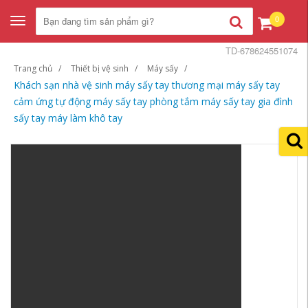
0
Toggle
navigation
TD-678624551074
Trang chủ
Thiết bị vệ sinh
Máy sấy
Khách sạn nhà vệ sinh máy sấy tay thương mại máy sấy tay
cảm ứng tự động máy sấy tay phòng tắm máy sấy tay gia đình
sấy tay máy làm khô tay