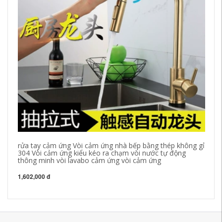
rửa tay cảm ứng Vòi cảm ứng nhà bếp bằng thép không gỉ
Sú
304 Vòi cảm ứng kiểu kéo ra chạm vòi nước tự động
Đổ
thông minh vòi lavabo cảm ứng vòi cảm ứng
Đà
bằ
1,602,000 đ
1,