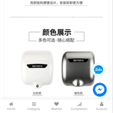
Home
Category
Wishlist
Comparison
Account